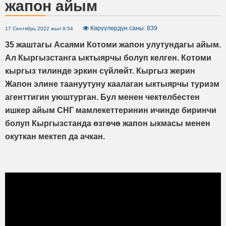
жапон айым
Көрүүлөрдүн саны: 839
17 Сентябрь 2022 жыл 9:54
35 жаштагы Асаями Котоми жапон улутундагы айым.
Ал Кыргызстанга ыктыярчы болуп келген. Котоми
кыргыз тилинде эркин сүйлөйт. Кыргыз жерин
Жапон элине таануутуну каалаган ыктыярчы туризм
агенттигин уюштурган. Бул менен чектелбестен
ишкер айым СНГ мамлекеттеринин ичинде биринчи
болуп Кыргызстанда өзгөчө жапон ыкмасы менен
окуткан мектеп да ачкан.