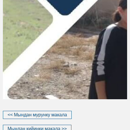
<< Мындан мурунку макала
Мындан кийинки макала >>