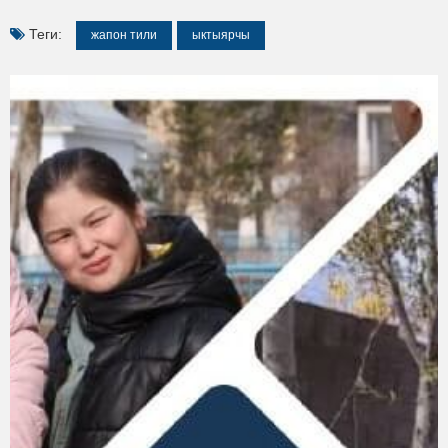
Теги:
жапон тили
ыктыярчы