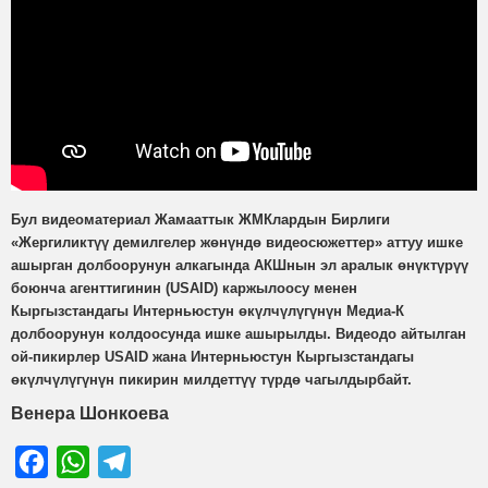
Бул видеоматериал Жамааттык ЖМКлардын Бирлиги
«Жергиликтүү демилгелер жөнүндө видеосюжеттер» аттуу ишке
ашырган долбоорунун алкагында АКШнын эл аралык өнүктүрүү
боюнча агенттигинин (USAID) каржылоосу менен
Кыргызстандагы Интерньюстун өкүлчүлүгүнүн Медиа-К
долбоорунун колдоосунда ишке ашырылды. Видеодо айтылган
ой-пикирлер USAID жана Интерньюстун Кыргызстандагы
өкүлчүлүгүнүн пикирин милдеттүү түрдө чагылдырбайт.
Венера Шонкоева
Facebook
WhatsApp
Telegram