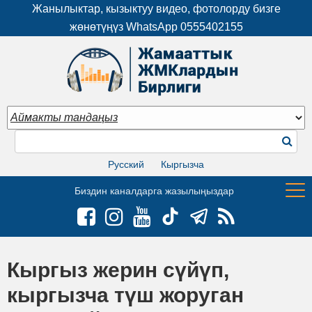
Жанылыктар, кызыктуу видео, фотолорду бизге
жөнөтүңүз WhatsApp
0555402155
Русский
Кыргызча
Биздин каналдарга жазылыңыздар
Кыргыз жерин сүйүп,
кыргызча түш жоруган