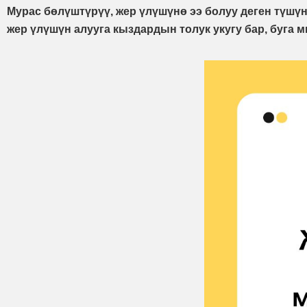
Мурас бөлүштүрүү, жер үлүшүнө ээ болуу деген түшүн
жер үлүшүн алууга кыздардын толук укугу бар, буга