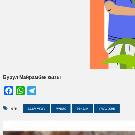
Бурул Майрамбек кызы
Facebook
WhatsApp
Telegram
Теги:
адам укугу
мурас
тендик
үлүш жер