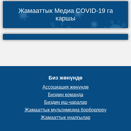
Жамааттык Медиа COVID-19 га
каршы
Биз жөнүндө
Ассоциация жөнүндө
Биздин команда
Биздин иш-чаралар
Жамааттык мультимедиа борборлору
Жамааттык үналгылар