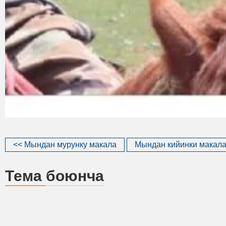
<< Мындан мурунку макала
Мындан кийинки макала
Тема боюнча