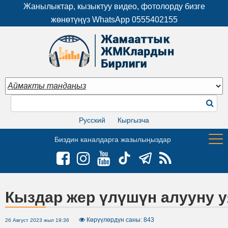
Жанылыктар, кызыктуу видео, фотолорду бизге
жөнөтүңүз WhatsApp
0555402155
Русский
Кыргызча
Биздин каналдарга жазылыңыздар
Кыздар жер үлүшүн алууну у
Көрүүлөрдүн саны: 843
26 Август 2023 жыл 19:36