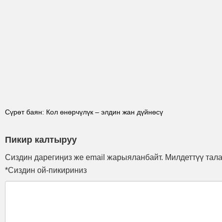
Сүрөт баян: Кол өнөрчүлүк – элдин жан дүйнөсү
Пикир калтыруу
Сиздин дарегиңиз же email жарыяланбайт. Милдеттүү тал
*Сиздин ой-пикириниз