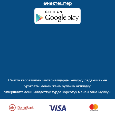
Өнөктөштөр
Сайтта көрсөтүлгөн материалдарды көчүрүү редакциянын
уруксаты менен жана булакка активдүү
гипершилтемени милдеттүү түрдө көрсөтүү менен гана мүмкүн.