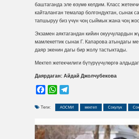
баштаганда эле өзүмө келдим. Класс жетекч
кайталанган темалар болгондуктан, сынак 
тапшыруу биз үчүн чоң сыймык жана чоң жо
Экзамен аяктагандан кийин окуучулардын ж
мамлекеттик сынак Г. Капарова атындагы м
даяр экенин дагы бир жолу тастыктады.
Мектеп жетекчилиги бүтүрүүчүлөргө алдыдаг
Даярдаган: Айдай Джолчубекова
Facebook
WhatsApp
Telegram
Теги:
АОСМИ
мектеп
Сокулук
Сок