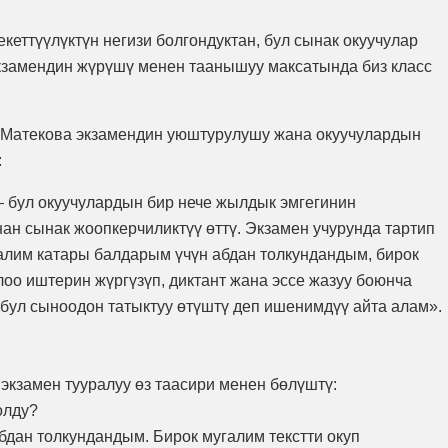
еттүүлүктүн негизи болгондуктан, бул сынак окуучулар
Экзамендин жүрүшү менен таанышуу максатында биз класс
н Матекова экзамендин уюштурулушу жана окуучулардын
:
 бул окуучулардын бир нече жылдык эмгегинин
ан сынак жоопкерчиликтүү өттү. Экзамен учурунда тартип
галим катары балдарым үчүн абдан толкундандым, бирок
о иштерин жүргүзүп, диктант жана эссе жазуу боюнча
бул сыноодон татыктуу өтүштү деп ишенимдүү айта алам».
экзамен тууралуу өз таасири менен бөлүштү:
олду?
дан толкундандым. Бирок мугалим текстти окуп