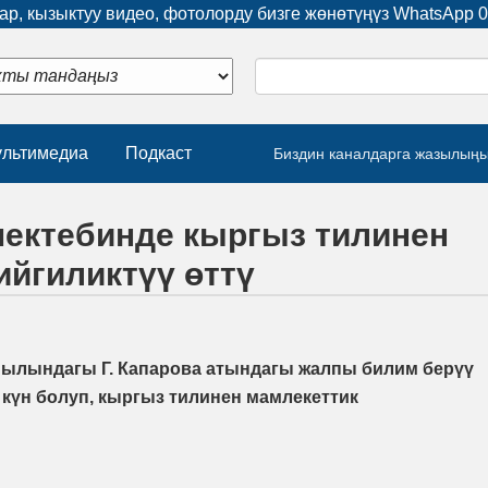
р, кызыктуу видео, фотолорду бизге жөнөтүңүз WhatsApp
0
льтимедиа
Подкаст
Биздин каналдарга жазылың
 мектебинде кыргыз тилинен
ийгиликтүү өттү
йылындагы Г. Капарова атындагы жалпы билим берүү
 күн болуп, кыргыз тилинен мамлекеттик