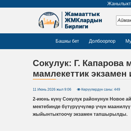
Жанылыкта
Башкы бет
Долбоорлор
Му
Сокулук: Г. Капарова
мамлекеттик экзамен 
11 Июнь 2026 жыл 9:06
Көрүүлөрдүн саны: 449
2-июнь күнү Сокулук районунун Новое а
мектебинде бүтүрүүчүлөр үчүн маанилүү
жыйынтыктоочу экзамен тапшырылды.