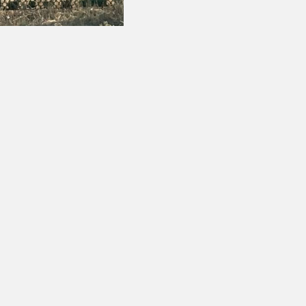
та суудагы коопсуздук
 түшүндүрүү иштери
үлдү
илдеттүү талаалар *белгиси менен белгиленген