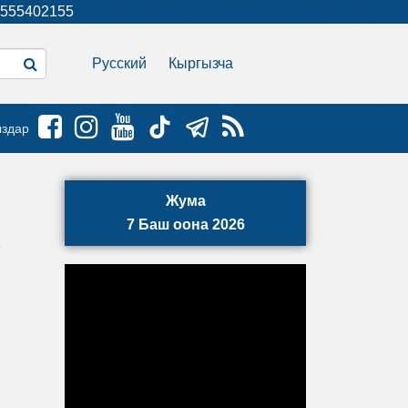
555402155
Русский
Кыргызча
ыздар
Жума
7 Баш оона 2026