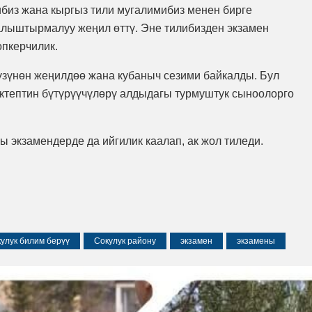
ибиз жана кыргыз тили мугалимибиз менен бирге
салыштырмалуу жеңил өттү. Эне тилибизден экзамен
опкерчилик.
үзүнөн жеңилдөө жана кубаныч сезими байкалды. Бул
ектептин бүтүрүүчүлөрү алдыдагы турмуштук сыноолорго
ы экзамендерде да ийгилик каалап, ак жол тиледи.
улук билим берүү
Сокулук району
экзамен
экзамены