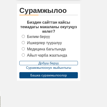
Сурамжылоо
Биздин сайттан кайсы
темадагы макаланы окугуңуз
келет?
Билим берүү
Ишкерлер тууралуу
Медицина багытында
Айыл чарба жаатында
Сурамжылоонун жыйынтыгы
Башка сурамжылоолор