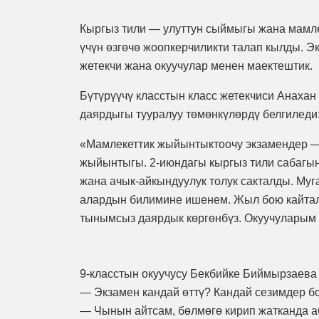
Кыргыз тили — улуттун сыймыгы жана мамлек
үчүн өзгөчө жоопкерчиликти талап кылды. 
жетекчи жана окуучулар менен маектештик.
Бүтүрүүчү класстын класс жетекчиси Анаха
даярдыгы тууралуу төмөнкүлөрдү белгиледи
«Мамлекеттик жыйынтыктоочу экзамендер —
жыйынтыгы. 2-июндагы кыргыз тили сабагын
жана ачык-айкындуулук толук сакталды. Му
алардын билимине ишенем. Жыл бою кайтало
тынымсыз даярдык көргөнбүз. Окуучуларым 
9-класстын окуучусу Бекбийке Биймырзаева 
— Экзамен кандай өттү? Кандай сезимдер б
— Чынын айтсам, бөлмөгө кирип жатканда аб