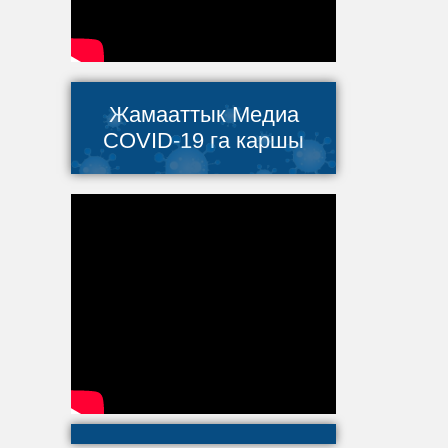
Жамааттык Медиа
COVID-19 га каршы