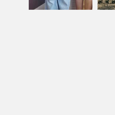
Күнтуу айыл аймагындагы көп
Сокулук
балалуу энелер мамлекеттик
боюнча
сыйлыктар менен
жүргүз
сыйланышты
Пикир калтыруу
Сиздин дарегиңиз же email жарыяланбайт. М
*Сиздин ой-пикириниз