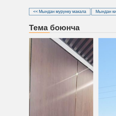
<< Мындан мурунку макала
Мындан ки
Тема боюнча