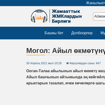
Жанылыкта
Башкы бет
Долбоорлор
Му
Могол: Айыл өкмөтүнү
30 Апрель 2021 жыл 10:28
Көрүүлөрдүн саны: 947
Ооган-Талаа айылынын айыл өкмөтү жазд
Айыл башчынын айтымында эң көйгөйлүү
арыктарын тазалап, ички көчөлөргө шагы