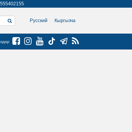
555402155
Русский
Кыргызча
ыздар