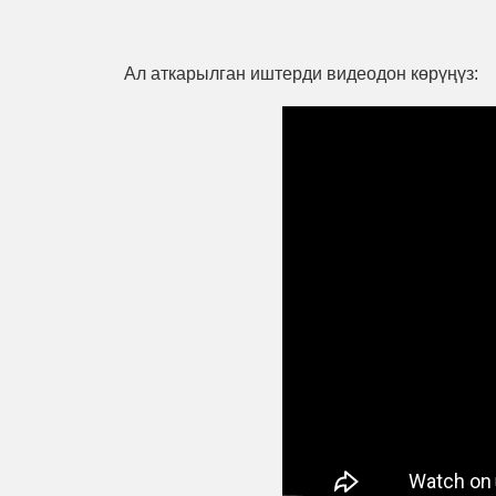
Ал аткарылган иштерди видеодон көрүңүз: