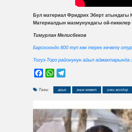
Бул материал Фридрих Эберт атындагы 
Материалдын мазмунундагы ой-пикилер 
Тимурлан Мелисбеков
Барскоондо 800 түп кѳк терек кѳчѳтү отур
Тогуз-Торо районунун айыл аймактарында
Facebook
WhatsApp
Telegram
Теги:
арык
ачык өкмөт
ички жолдор