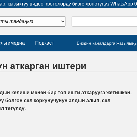
р, кызыктуу видео, фотолорду бизге жөнөтүңүз WhatsApp
0
льтимедиа
Подкаст
Биздин каналдарга жазылың
н аткарган иштери
ын келиши менен бир топ ишти аткарууга жетишкен.
 болгон сел коркунучунун алдын алып, сел
л төгүлдү.