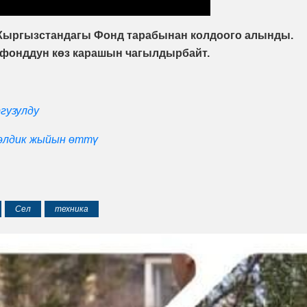
Кыргызстандагы Фонд тарабынан колдоого алынды.
фонддун көз карашын чагылдырбайт.
гузулду
 элдик жыйын өттү
Сел
техника