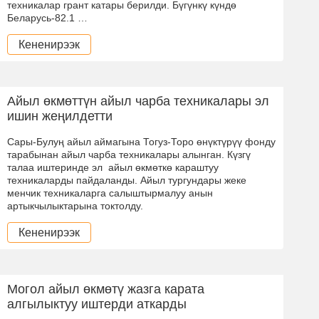
техникалар грант катары берилди. Бүгүнкү күндө
Беларусь-82.1 …
Кененирээк
Айыл өкмөттүн айыл чарба техникалары эл
ишин жеңилдетти
Сары-Булуң айыл аймагына Тогуз-Торо өнүктүрүү фонду
тарабынан айыл чарба техникалары алынган. Күзгү
талаа иштеринде эл айыл өкмөткө караштуу
техникаларды пайдаланды. Айыл тургундары жеке
менчик техникаларга салыштырмалуу анын
артыкчылыктарына токтолду.
Кененирээк
Могол айыл өкмөтү жазга карата
алгылыктуу иштерди аткарды