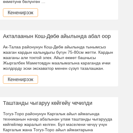
өкмөтүнө бөлүнгөн …
Кененирээк
Акталаанын Кош-Дөбө айылында абал оор
Ак-Талаа районунун Кош-Дөбө айылында тынымсыз
жааган кардын калыңдыгы бүгүн 75-80см жетти. Кардын
жааганы али токтой элек. Айыл өкмөт башчысы
Жыргалбек Маметовдун маалыматына караганда ички
жолдорду эски экскаватор менен сүзүп тазалашкан.
Кененирээк
Таштанды чыгаруу көйгөйү чечилди
Тогуз-Торо районунун Каргалык айыл аймагында
техниканын начар абалынан улам таштанды чыгарууда
көйгөйлөр жаралып келген. Бул маселени чечүү үчүн
Каргалык жана Тогуз-Торо айыл аймактарына