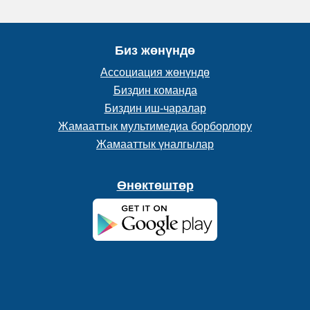
Биз жөнүндө
Ассоциация жөнүндө
Биздин команда
Биздин иш-чаралар
Жамааттык мультимедиа борборлору
Жамааттык үналгылар
Өнөктөштөр