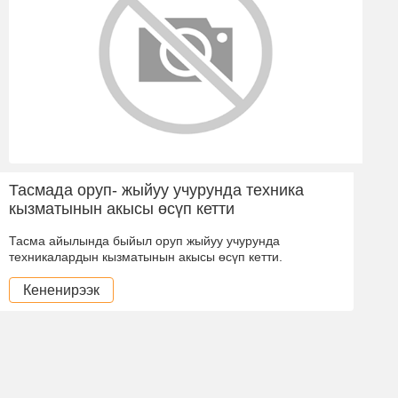
Тасмада оруп- жыйуу учурунда техника
кызматынын акысы өсүп кетти
Тасма айылында быйыл оруп жыйуу учурунда
техникалардын кызматынын акысы өсүп кетти.
Кененирээк