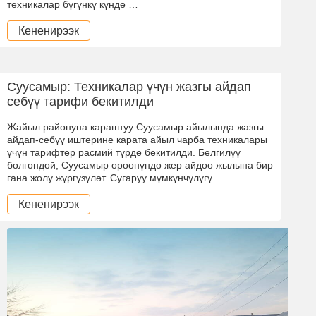
техникалар бүгүнкү күндө …
Кененирээк
Суусамыр: Техникалар үчүн жазгы айдап
себүү тарифи бекитилди
Жайыл районуна караштуу Суусамыр айылында жазгы
айдап-себүү иштерине карата айыл чарба техникалары
үчүн тарифтер расмий түрдө бекитилди. Белгилүү
болгондой, Суусамыр өрөөнүндө жер айдоо жылына бир
гана жолу жүргүзүлөт. Сугаруу мүмкүнчүлүгү …
Кененирээк