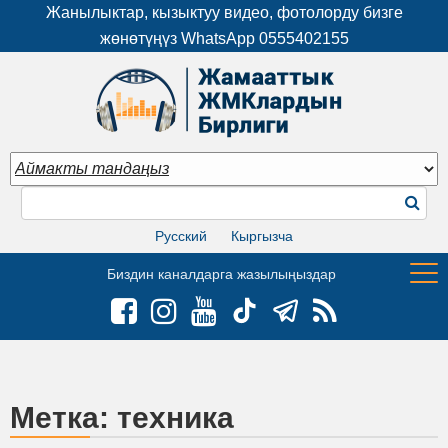
Жанылыктар, кызыктуу видео, фотолорду бизге
жөнөтүңүз WhatsApp
0555402155
Русский
Кыргызча
Биздин каналдарга жазылыңыздар
Метка:
техника