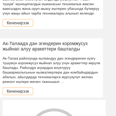
түшүм” муниципалдык ишканасын техникалык жактан
камсыздоо жана оруп-жыюу иштерин убагында бүткөрүү
үчүн жаңы айыл чарба техникалары алынып келинди.
Кененирээк
Ак-Талаада дан эгиндерин коромжусуз
жыйнап алуу аракеттери башталды
Ак-Талаа районунда кылкандуу дан эгиндеринин күзгү
түшүмүн коромжусуз жыйнап алуу үчүн аракеттер көрүлө
баштады. Райондук агрардык өнүктүрүү
башкармалыгынын кызматкерлери дан комбайндардын
абалын, айылдарда техникаларга жүргүзүлүп жаткан
ремонт иштери менен таанышып …
Кененирээк