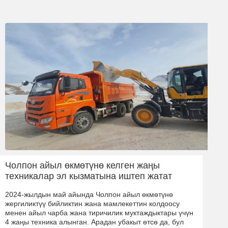
Чолпон айыл өкмөтүнө келген жаңы
техникалар эл кызматына иштеп жатат
2024-жылдын май айында Чолпон айыл өкмөтүнө
жергиликтүү бийликтин жана мамлекеттин колдоосу
менен айыл чарба жана тиричилик муктаждыктары үчүн
4 жаңы техника алынган. Арадан убакыт өтсө да, бул