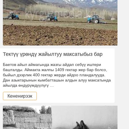
Тектүү үрөндү жайылтуу максатыбыз бар
Баетов айыл аймагында жазгы айдап себүү иштери
башталды. Аймакта жалпы 1409 гектар жер бар болсо,
быйыл дээрлик 400 гектар жерди айдоо пландалууда.
Дан азыктарынын кымбатташын алдын алуу максатында
айылда өндүрүмдүүлүгү …
Кененирээк