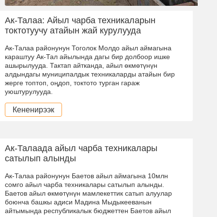
Ак-Талаа: Айыл чарба техникаларын
токтотуучу атайын жай курулууда
Ак-Талаа районунун Тоголок Молдо айыл аймагына
караштуу Ак-Тал айылында дагы бир долбоор ишке
ашырылууда. Тактап айтканда, айыл өкмөтүнүн
алдындагы муниципалдык техникаларды атайын бир
жерге топтоп, оңдоп, токтото турган гараж
уюштурулууда.
Кененирээк
Ак-Талаада айыл чарба техникалары
сатылып алынды
Ак-Талаа районунун Баетов айыл аймагына 10млн
сомго айыл чарба техникалары сатылып алынды.
Баетов айыл өкмөтүнүн мамлекеттик сатып алуулар
боюнча башкы адиси Мадина Мыдыкееванын
айтымында республикалык бюджеттен Баетов айыл