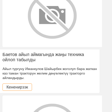
Баетов айыл аймагында жаңы техника
ойлоп табылды
Айыл тургуну Иманкулов Шайырбек жоголуп бара жаткан
каз таман тракторун желим дөңгөлөктүү тракторго
айландырды.
Кененирээк