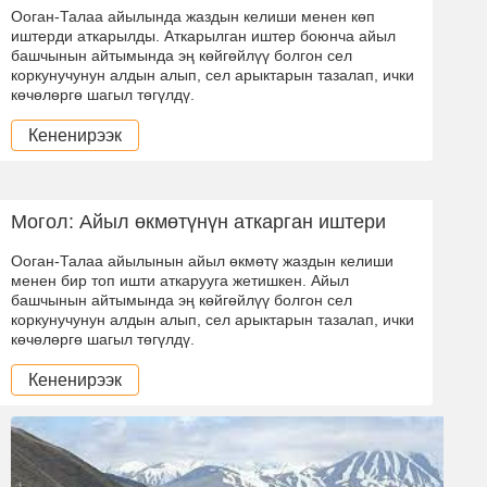
Ооган-Талаа айылында жаздын келиши менен көп
иштерди аткарылды. Аткарылган иштер боюнча айыл
башчынын айтымында эң көйгөйлүү болгон сел
коркунучунун алдын алып, сел арыктарын тазалап, ички
көчөлөргө шагыл төгүлдү.
Кененирээк
Могол: Айыл өкмөтүнүн аткарган иштери
Ооган-Талаа айылынын айыл өкмөтү жаздын келиши
менен бир топ ишти аткарууга жетишкен. Айыл
башчынын айтымында эң көйгөйлүү болгон сел
коркунучунун алдын алып, сел арыктарын тазалап, ички
көчөлөргө шагыл төгүлдү.
Кененирээк