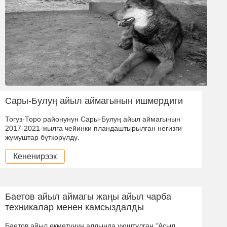
Сары-Булуң айыл аймагынын ишмердиги
Тогуз-Торо районунун Сары-Булуң айыл аймагынын
2017-2021-жылга чейинки пландаштырылган негизги
жумуштар бүткөрүлдү.
Кененирээк
Баетов айыл аймагы жаңы айыл чарба
техникалар менен камсыздалды
Баетов айыл өкмөтүнүн алдында уюштулган “Асыл