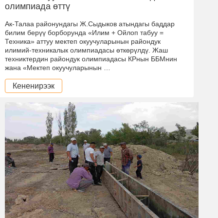
олимпиада өттү
Ак-Талаа районундагы Ж.Сыдыков атындагы баддар
билим берүү борборунда «Илим + Ойлоп табуу =
Техника» аттуу мектеп окуучуларынын райондук
илимий-техникалык олимпиадасы өткөрүлдү. Жаш
техниктердин райондук олимпиадасы КРнын ББМнин
жана «Мектеп окуучуларынын …
Кененирээк