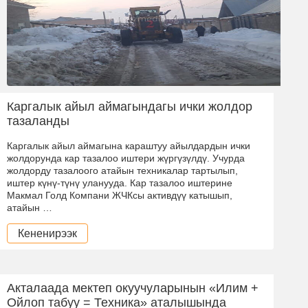
Каргалык айыл аймагындагы ички жолдор
тазаланды
Каргалык айыл аймагына караштуу айылдардын ички
жолдорунда кар тазалоо иштери жүргүзүлдү. Учурда
жолдорду тазалоого атайын техникалар тартылып,
иштер күнү-түнү уланууда. Кар тазалоо иштерине
Макмал Голд Компани ЖЧКсы активдүү катышып,
атайын …
Кененирээк
Акталаада мектеп окуучуларынын «Илим +
Ойлоп табуу = Техника» аталышында