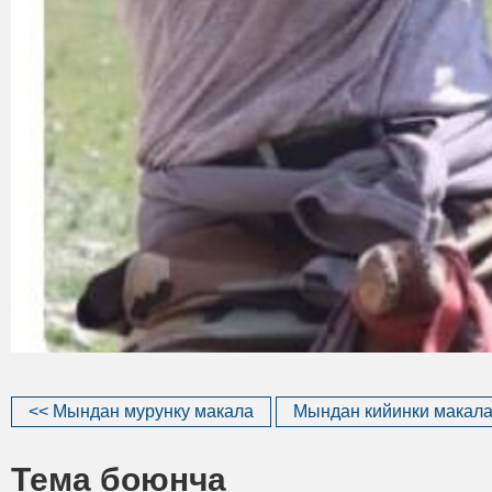
<< Мындан мурунку макала
Мындан кийинки макала
Тема боюнча