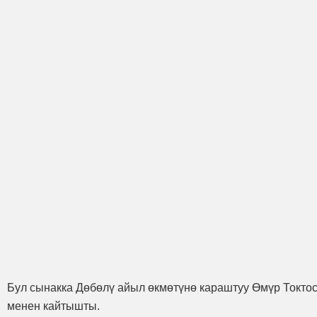
Бул сынакка Дөбөлү айыл өкмөтүнө караштуу Өмүр Токтос
менен кайтышты.