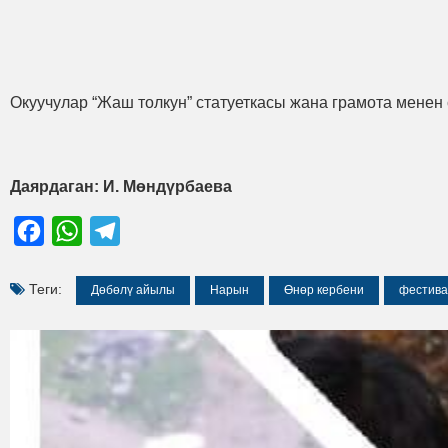
Окуучулар “Жаш толкун” статуеткасы жана грамота мене
Даярдаган: И. Мөндүрбаева
Facebook
WhatsApp
Telegram
Теги:
Дөбөлү айылы
Нарын
Өнөр кербени
фестива