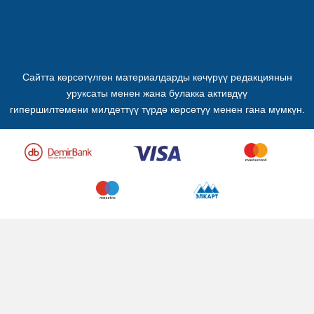
Сайтта көрсөтүлгөн материалдарды көчүрүү редакциянын
уруксаты менен жана булакка активдүү
гипершилтемени милдеттүү түрдө көрсөтүү менен гана мүмкүн.