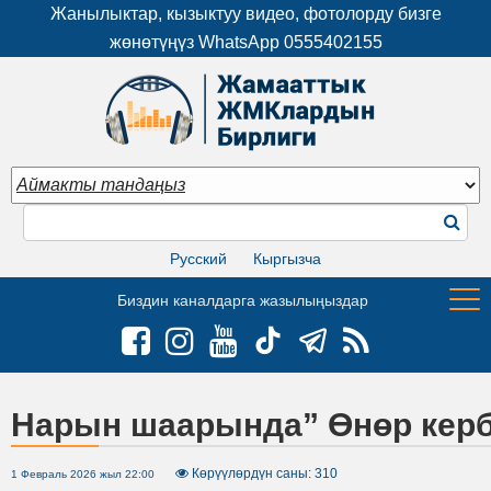
Жанылыктар, кызыктуу видео, фотолорду бизге
жөнөтүңүз WhatsApp
0555402155
Русский
Кыргызча
Биздин каналдарга жазылыңыздар
Нарын шаарында” Өнөр керб
Көрүүлөрдүн саны: 310
1 Февраль 2026 жыл 22:00