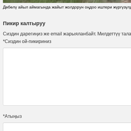
Дөбөлү айыл аймагында жайыт жолдорун оңдоо иштери жүргүзүл
Пикир калтыруу
Сиздин дарегиңиз же email жарыяланбайт. Милдеттүү тал
*Сиздин ой-пикириниз
*Атыңыз