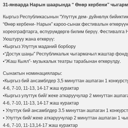
31-январда Нарын шаарында “ Өнөр кербени” чыгарм
Кыргыз Республикасынын “Улуттук дем- дүйнөлүк бийикти
“Өнөр кербени- Нарын” кароо-сынак фестивалын өткөрүүн
хореографтарга, өспүрүмдөргө билим берүү. Фестивалга 
Уюштуруу жана өткөрүү:
•​Кыргыз Улуттук маданий борбору
•​“Достук шаңы” Республикалык чыгармачыл жаштар фонду
•​“Жаш Кыял”- музыкалык театры тарабынан өткөрүлдү.
Сынактын номинациялары:
•​Кыргыз бий ансамблдер 3,5 минуттан ашпаган 1 конкурст
4-6, 7-10, 11-13, 14-17 жаш курактар
•​Кыргыз улуттук бий/ жеке аткаруучулар 2 минуттан ашпа
4-6, 7-10, 11-13, 14-17 жаш курактар
• Улуттук бий ансамблдер 3.5 минуттан ашпаган 1 конкурс
• Улуттук бий/ жеке аткаруучулар 2 минуттан ашпаган 1 ч
4-6, 7-10, 11-13,14-17 жаш курактар