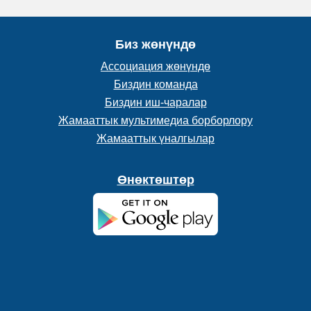
Биз жөнүндө
Ассоциация жөнүндө
Биздин команда
Биздин иш-чаралар
Жамааттык мультимедиа борборлору
Жамааттык үналгылар
Өнөктөштөр