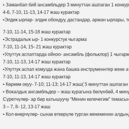
• Заманбап бий ансамбльдер 3 минуттан ашпаган 1 конку
4-6, 7-10, 11-13, 14-17 жаш курактар
•​Элдик ырлар- элдик обондуу, дастандар, арман ырлары, т
7-10, 11-14, 15-18 жаш курактар
•​Эстрадалык ыр- 1 конкурстук чыгарма
7-10, 11-14, 15- 21 жаш курактар
•​Улуттук аспаптарда ойноо- ансамбль (фольклор) 1 чыгарм
7-10, 11-13, 14-17 жаш курактар
•​Улуттук аспап комузда жана башка инструменнтер жеке а
7-10, 11-13, 14-17 жаш курактар
• Көркөм окуу- 7-10; 11-13; 14-17 жаш( 5 минуттан ашпаг
• Вокалдык ансамбльдер – жаш курагына бөлүнбөй, 4 мин
Сүрөтчүлөр- ар бир катышуучу “Менин келечегим” темасынд
3 – 7, 8- 12, 13-17 жаш
• Кол өнөрчүлөр- сынак өткөрүлө турган мекеменин алдын