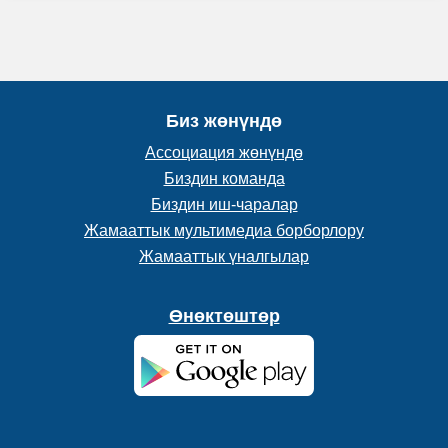
Биз жөнүндө
Ассоциация жөнүндө
Биздин команда
Биздин иш-чаралар
Жамааттык мультимедиа борборлору
Жамааттык үналгылар
Өнөктөштөр