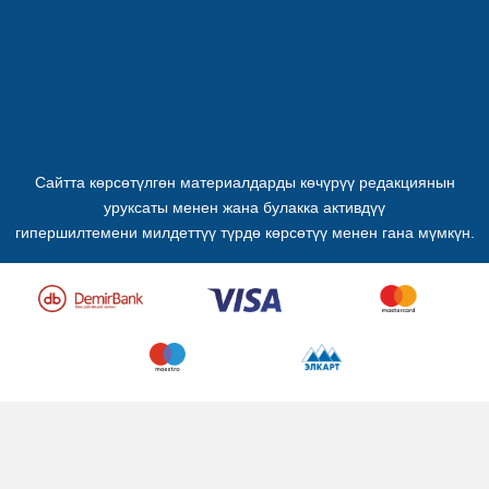
Сайтта көрсөтүлгөн материалдарды көчүрүү редакциянын
уруксаты менен жана булакка активдүү
гипершилтемени милдеттүү түрдө көрсөтүү менен гана мүмкүн.