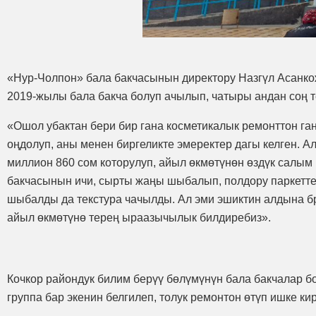
«Нур-Чолпон» бала бакчасынын директору Назгүл Асанко
2019-жылы бала бакча болуп ачылып, чатыры андан соң т
«Ошол убактан бери бир гана косметикалык ремонттон га
оңдолуп, аны менен биргеликте эмеректер дагы келген. А
миллион 860 сом которулуп, айыл өкмөтүнөн өздүк салым
бакчасынын ичи, сырты жаңы шыбалып, полдору паркетте
шыбалды да текстура чачылды. Ал эми эшиктин алдына бр
айыл өкмөтүнө терең ыраазычылык билдиребиз».
Кочкор райондук билим берүү бөлүмүнүн бала бакчалар б
группа бар экенин белгилеп, толук ремонтон өтүп ишке к