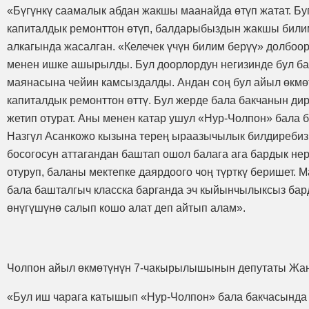
«Бүгүнкү саамалык абдан жакшы маанайда өтүп жатат. Буг
капиталдык ремонттон өтүп, балдарыбыздын жакшы билим-
алкагында жасалган. «Келечек үчүн билим берүү» долбо
менен ишке ашырылды. Бул доорлордун негизинде бул ба
маянасына чейин камсыздалды. Андан соң бул айыл өкмө
капиталдык ремонттон өттү. Бул жерде бала бакчанын ди
жетип отурат. Аны менен катар ушул «Нур-Чолпон» бала 
Назгүл Асанкожо кызына терең ыраазычылык билдиребиз.
босогосун аттагандан баштап ошол балага ага бардык не
отуруп, баланы мектепке даярдоого чоң түрткү беришет. 
бала башталгыч класска барганда эч кыйынчылыксыз бард
өнүгүшүнө салып кошо алат деп айтып алам».
Чолпон айыл өкмөтүнүн 7-чакырылышынын депутаты Жа
«Бул иш чарага катышып «Нур-Чолпон» бала бакчасында 