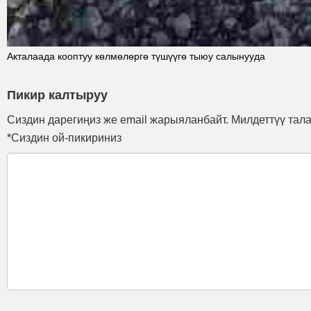
Акталаада кооптуу көлмөлөргө түшүүгө тыюу салынууда
Пикир калтыруу
Сиздин дарегиңиз же email жарыяланбайт. Милдеттүү тал
*Сиздин ой-пикириниз