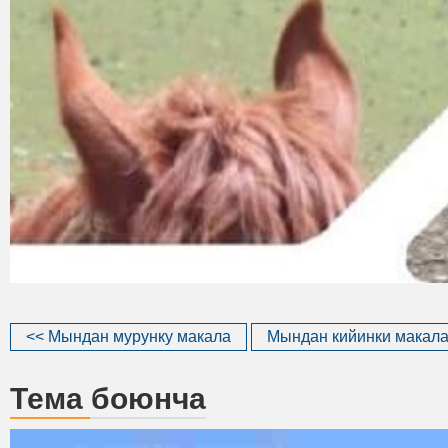
<< Мындан мурунку макала
Мындан кийинки макала
Тема боюнча