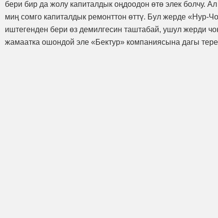
бери бир да жолу капиталдык оңдоодон өтө элек болчу. А
миң сомго капиталдык ремонттон өттү. Бул жерде «Нур-
иштегенден бери өз демилгесин таштабай, ушул жерди чо
жамаатка ошондой эле «Бектур» компаниясына дагы тер