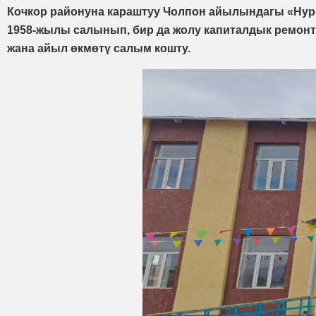
Кочкор районуна караштуу Чолпон айылындагы «Нур-
1958-жылы салынып, бир да жолу капиталдык ремонтт
жана айыл өкмөтү салым кошту.