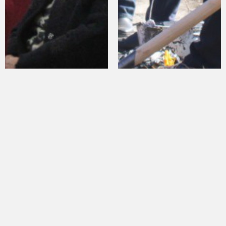
Үй тибинде бала бакчаларды
Кызыл-Кыя шаарында
ачуу
көрктөндүрүү иштери жүрүүдө