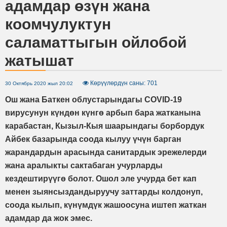
адамдар өзүн жана
коомчулуктун
саламаттыгын ойлобой
жатышат
Көрүүлөрдүн саны: 701
30 Октябрь 2020 жыл 20:02
Ош жана Баткен облустарындагы COVID-19
вирусунун күндөн күнгө арбып бара жатканына
карабастан, Кызыл-Кыя шаарындагы борбордук
Айбек базарында соода кылуу үчүн барган
жарандардын арасында санитардык эрежелерди
жана аралыкты сактабаган учурларды
кездештирүүгө болот. Ошол эле учурда бет кап
менен зыянсыздандыруучу заттарды колдонуп,
соода кылып, күнүмдүк жашоосуна иштеп жаткан
адамдар да жок эмес.