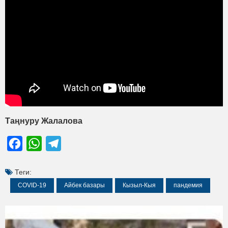
Таңнуру
Жалалова
Facebook
WhatsApp
Telegram
Теги:
COVID-19
Айбек базары
Кызыл-Кыя
пандемия