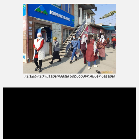
Кызыл-Кыя шаарындагы борбордук Айбек базары