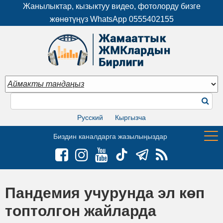
Жанылыктар, кызыктуу видео, фотолорду бизге
жөнөтүңүз WhatsApp
0555402155
Русский
Кыргызча
Биздин каналдарга жазылыңыздар
Пандемия учурунда эл көп
топтолгон жайларда