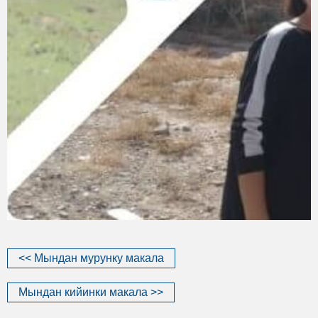
<< Мындан мурунку макала
Мындан кийинки макала >>