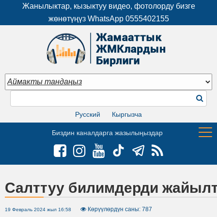
Жанылыктар, кызыктуу видео, фотолорду бизге
жөнөтүңүз WhatsApp
0555402155
Русский
Кыргызча
Биздин каналдарга жазылыңыздар
Салттуу билимдерди жайылт
Көрүүлөрдүн саны: 787
19 Февраль 2024 жыл 16:58