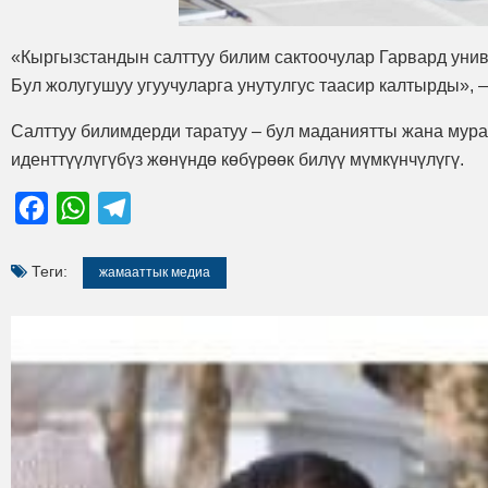
«Кыргызстандын салттуу билим сактоочулар Гарвард унив
Бул жолугушуу угуучуларга унутулгус таасир калтырды»,
Салттуу билимдерди таратуу – бул маданиятты жана мура
иденттүүлүгүбүз жөнүндө көбүрөөк билүү мүмкүнчүлүгү.
Facebook
WhatsApp
Telegram
Теги:
жамааттык медиа