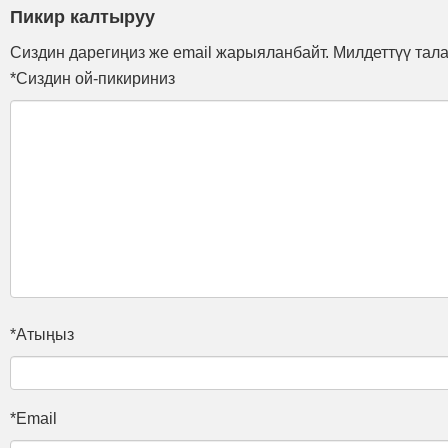
Пикир калтыруу
Сиздин дарегиңиз же email жарыяланбайт. Милдеттүү тал
*Сиздин ой-пикириниз
*Атыңыз
*Email