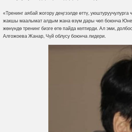
«Тренинг аябай жогору деңгээлде өттү, уюштуруучулурга
жакшы маалымат алдым жана өзүм дары чөп боюнча Юнес
жөнүндө тренинг бизге өтө пайда келтирди. Ал эми, долб
Алгожоева Жанар, Чүй облусу боюнча лидери.