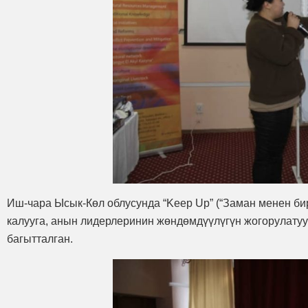
Иш-чара Ысык-Көл облусунда “Keep Up” (“Заман менен би
калууга, анын лидерлеринин жөндөмдүүлүгүн жогорулату
багытталган.