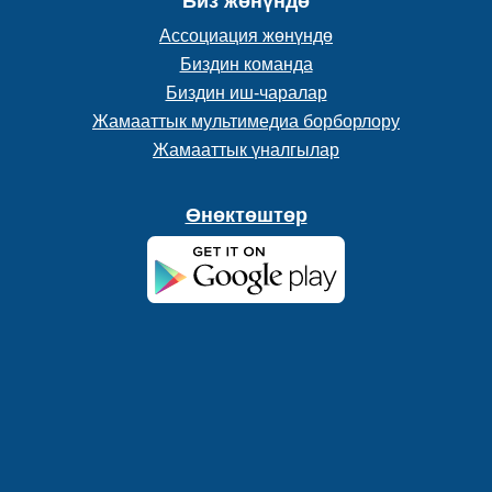
Биз жөнүндө
Ассоциация жөнүндө
Биздин команда
Биздин иш-чаралар
Жамааттык мультимедиа борборлору
Жамааттык үналгылар
Өнөктөштөр