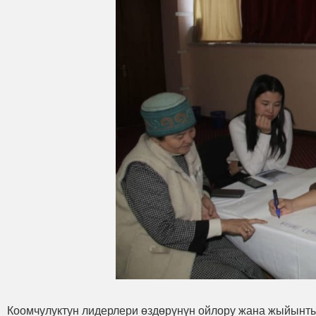
Коомчулуктун лидерлери өздөрүнүн ойлору жана жыйынт