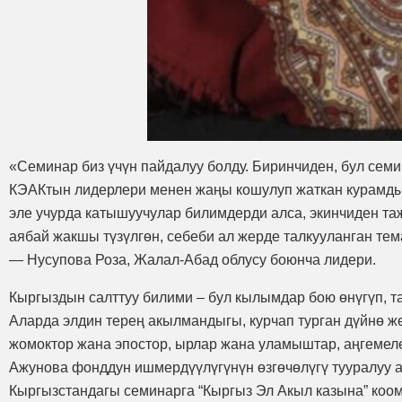
«Семинар биз үчүн пайдалуу болду. Биринчиден, бул се
КЭАКтын лидерлери менен жаңы кошулуп жаткан курамдын
эле учурда катышуучулар билимдерди алса, экинчиден т
аябай жакшы түзүлгөн, себеби ал жерде талкууланган тем
— Нусупова Роза, Жалал-Абад облусу боюнча лидери.
Кыргыздын салттуу билими – бул кылымдар бою өнүгүп, т
Аларда элдин терең акылмандыгы, курчап турган дүйнө ж
жомоктор жана эпостор, ырлар жана уламыштар, аңгемелер
Ажунова фонддун ишмердүүлүгүнүн өзгөчөлүгү тууралуу а
Кыргызстандагы семинарга “Кыргыз Эл Акыл казына” коом