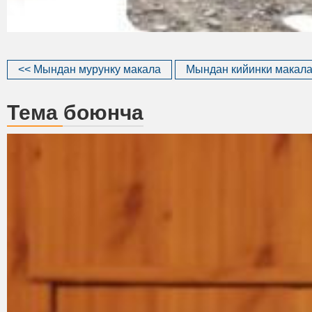
<< Мындан мурунку макала
Мындан кийинки макала
Тема боюнча