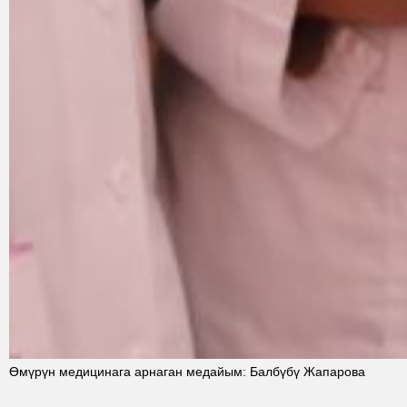
Өмүрүн медицинага арнаган медайым: Балбүбү Жапарова