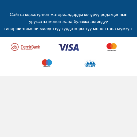
Сайтта көрсөтүлгөн материалдарды көчүрүү редакциянын
уруксаты менен жана булакка активдүү
гипершилтемени милдеттүү түрдө көрсөтүү менен гана мүмкүн.