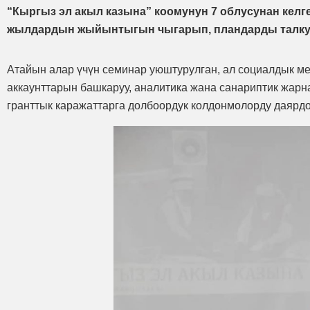
“Кыргыз эл акыл казына” коомунун 7 облусунан келг
жылдардын жыйынтыгын чыгарып, пландарды талку
Атайын алар үчүн семинар уюштурулган, ал социалдык мед
аккаунттарын башкаруу, аналитика жана санариптик жарна
гранттык каражаттарга долбоордук колдонмолорду даярдо