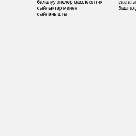
балалуу энелер мамлекеттик
сактаг
сыйлыктар менен
башта
сыйланышты
Пикир калтыруу
Сиздин дарегиңиз же email жарыяланбайт. М
*Сиздин ой-пикириниз
*Атыңыз