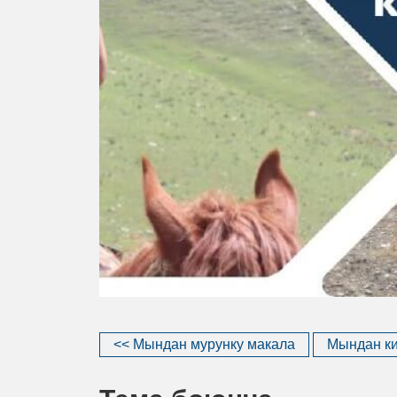
<< Мындан мурунку макала
Мындан ки