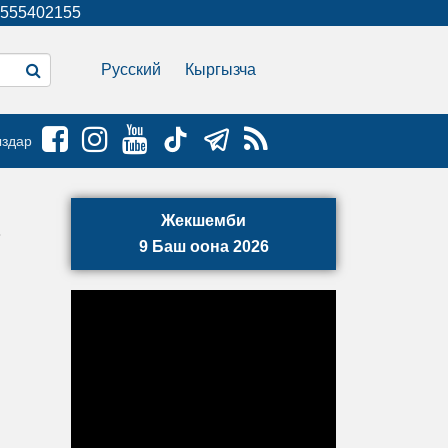
555402155
Русский
Кыргызча
ыздар
Жекшемби
9 Баш оона 2026