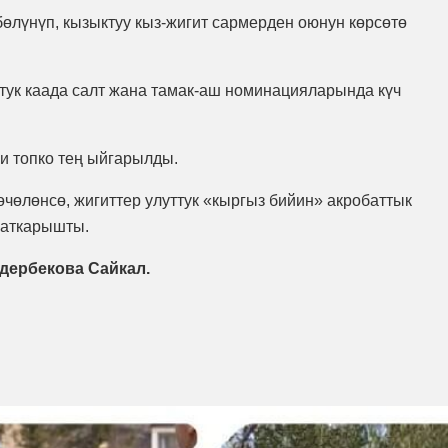
бөлүнүп, кызыктуу кыз-жигит сармерден оюнун көрсөтө
уттук каада салт жана тамак-аш номинацияларында күч
и топко тең ыйгарылды.
чөлөнсө, жигиттер улуттук «кыргыз бийин» акробаттык
 аткарышты.
дербекова Сайкал.