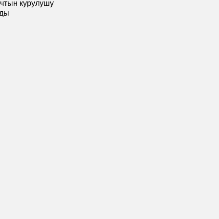
ычтын курулушу
лды
илдеттүү талаалар *белгиси менен белгиленген