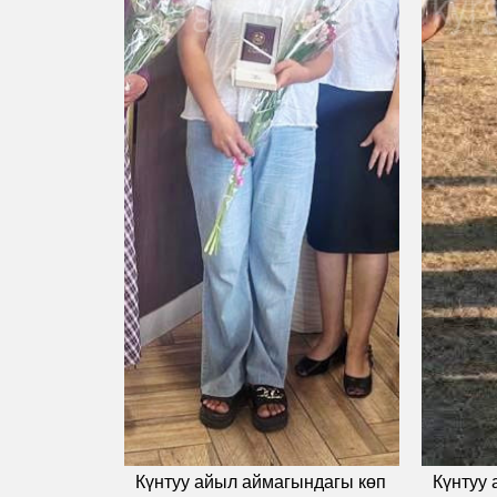
Күнтуу айыл аймагындагы көп
Күнтуу