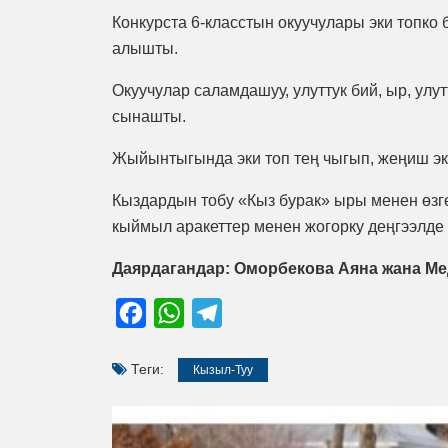
Конкурста 6-класстын окуучулары эки топко 
алышты.
Окуучулар саламдашуу, улуттук бий, ыр, ул
сынашты.
Жыйынтыгында эки топ тең чыгып, жеңиш эк
Кыздардын тобу «Кыз бурак» ыры менен өзгө
кыймыл аракеттер менен жогорку деңгээлде
Даярдагандар: Оморбекова Аяна жана Ме
Facebook
WhatsApp
Telegram
Теги:
Кызыл-Туу