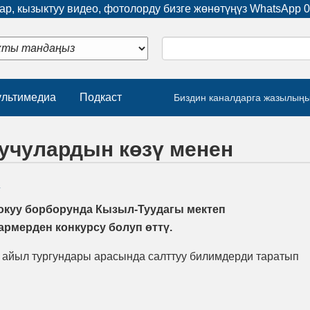
р, кызыктуу видео, фотолорду бизге жөнөтүңүз WhatsApp
0
льтимедиа
Подкаст
Биздин каналдарга жазылың
уучулардын көзү менен
4
окуу борборунда Кызыл-Туудагы мектеп
рмерден конкурсу болуп өттү.
 айыл тургундары арасында салттуу билимдерди таратып