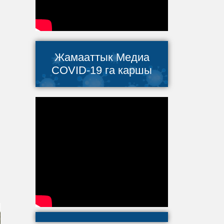
Жамааттык Медиа
COVID-19 га каршы