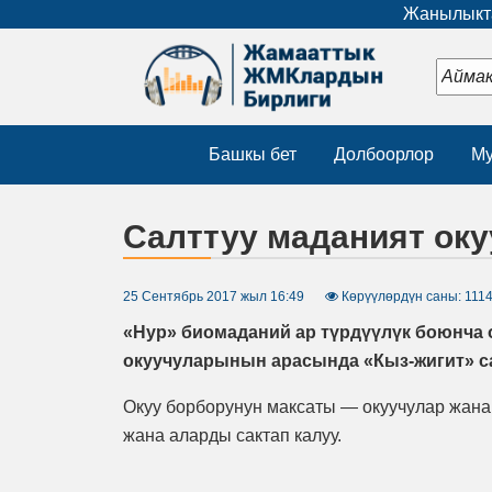
Жанылыкта
Башкы бет
Долбоорлор
Му
Салттуу маданият ок
25 Сентябрь 2017 жыл 16:49
Көрүүлөрдүн саны: 111
«Нур» биомаданий ар түрдүүлүк боюнча 
окуучуларынын арасында «Кыз-жигит» са
Окуу борборунун максаты — окуучулар жана
жана аларды сактап калуу.