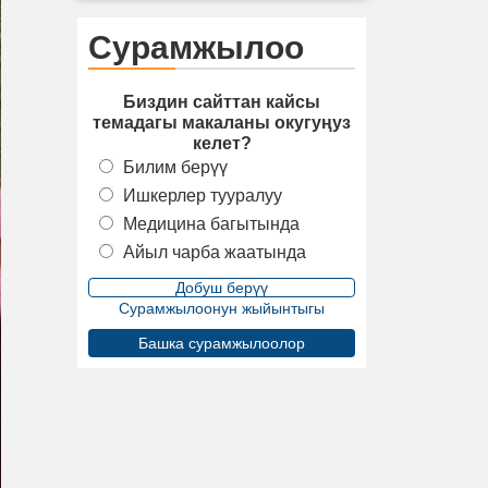
Сурамжылоо
Биздин сайттан кайсы
темадагы макаланы окугуңуз
келет?
Билим берүү
Ишкерлер тууралуу
Медицина багытында
Айыл чарба жаатында
Сурамжылоонун жыйынтыгы
Башка сурамжылоолор