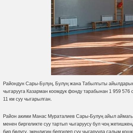
Райондун Сары-Булуң, Булуң жана Табылгыты айылдарында
чыгарууга Казарман коомдук фонду тарабынан 1 959 576
11 км суу чыгарылган.
Район акими Манас Мураталиев Сары-Булуң айыл аймагы
менен биргеликте суу тартып чыгаруусу бул чоң жетишкен
бир бөлүгү, экендигин белгилеп суу чыгарууда салым ко