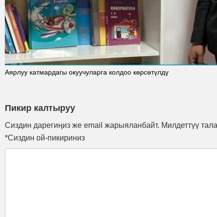
Аярлуу катмардагы окуучуларга колдоо көрсөтүлдү
Пикир калтыруу
Сиздин дарегиңиз же email жарыяланбайт. Милдеттүү тал
*Сиздин ой-пикириниз