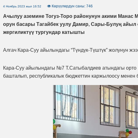
Көрүүлөрдүн саны: 746
4 Ноябрь 2023 жыл 16:52
Ачылуу аземине Тогуз-Торо районунун акими Манас 
орун басары Тагайбек уулу Дамир, Сары-Булуң айы
жергиликтүү тургундар катышты
Алгач Кара-Суу айылындагы “Түндүк-Түштүк” жолунун жээг
Кара-Суу айылындагы №7 Т.Сатыбалдиев атындагы орто м
башталып, республикалык бюджеттин каржылоосу менен б