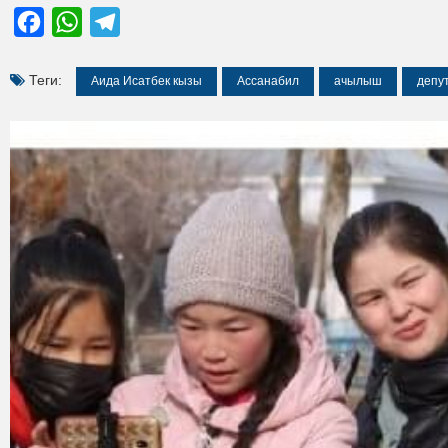
Facebook
WhatsApp
Telegram
Теги:
Аида Исатбек кызы
Ассанабил
ачылыш
депу