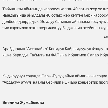
Табылгыты айылында кароосуз калган 40 сотых жер эс ал
Чындыгында айылдагы 40 сотых жер көптөн бери кароосу
долбоор даярдадык. Эс алуу багынын айланасы тосулуп, 
эми каржылоо жагы жергиликтүү бюджеттин эсебинен жүрг
Та
Арабдардын “Ассанабил” Коомдук Кайрымдуулук Фонду 
ишке берилди. Табылгыты ФАПына Ибраимов Сапар Ибраи
Кыдыруунун соңунда Сары-Булуң айыл аймагынын социал
“Ардактуу атуул” наамы берилип иш-чара концерттик про
Эвелина Жумабекова