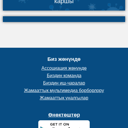
каршы
Биз жөнүндө
Ассоциация жөнүндө
Биздин команда
Биздин иш-чаралар
Жамааттык мультимедиа борборлору
Жамааттык үналгылар
Өнөктөштөр