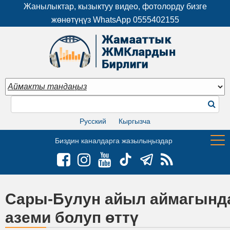
Жанылыктар, кызыктуу видео, фотолорду бизге
жөнөтүңүз WhatsApp
0555402155
Русский
Кыргызча
Биздин каналдарга жазылыңыздар
Сары-Булун айыл аймагында
аземи болуп өттү