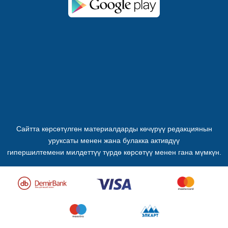
Сайтта көрсөтүлгөн материалдарды көчүрүү редакциянын
уруксаты менен жана булакка активдүү
гипершилтемени милдеттүү түрдө көрсөтүү менен гана мүмкүн.