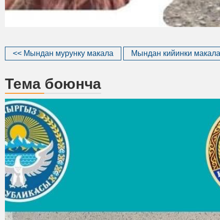
<< Мындан мурунку макала
Мындан кийинки макала
Тема боюнча