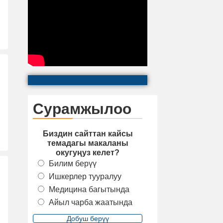
Сурамжылоо
Биздин сайттан кайсы
темадагы макаланы
окугуңуз келет?
Билим берүү
Ишкерлер тууралуу
Медицина багытында
Айыл чарба жаатында