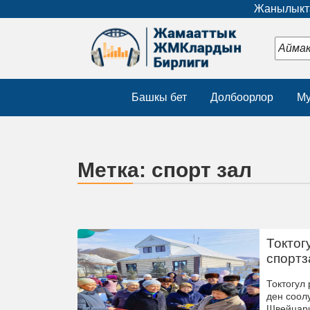
Жанылыкта
Башкы бет
Долбоорлор
Му
Метка:
спорт зал
Токтог
спорт
Токтогул
ден соол
Швейцари