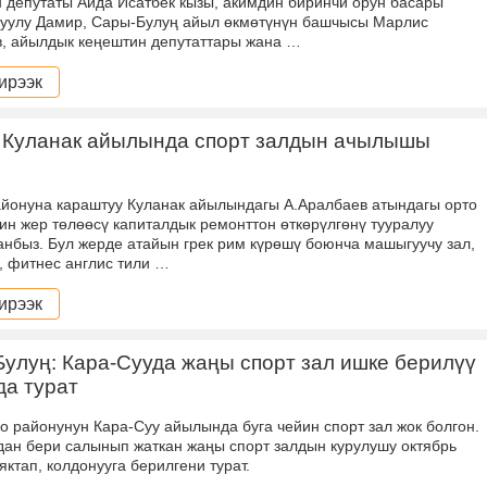
 депутаты Аида Исатбек кызы, акимдин биринчи орун басары
 уулу Дамир, Сары-Булуң айыл өкмөтүнүн башчысы Марлис
, айылдык кеңештин депутаттары жана …
ирээк
 Куланак айылында спорт залдын ачылышы
йонуна караштуу Куланак айылындагы А.Аралбаев атындагы орто
ин жер төлөөсү капиталдык ремонттон өткөрүлгөнү тууралуу
анбыз. Бул жерде атайын грек рим күрөшү боюнча машыгуучу зал,
к, фитнес англис тили …
ирээк
улуң: Кара-Сууда жаңы спорт зал ишке берилүү
а турат
ро районунун Кара-Суу айылында буга чейин спорт зал жок болгон.
ан бери салынып жаткан жаңы спорт залдын курулушу октябрь
яктап, колдонууга берилгени турат.