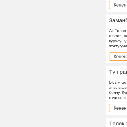
Кенен
Заманб
Ак-Талаа
аяктап, 
курулушу
жоктугун
Кенен
Түп ра
Ысык-Көл
ачылышы 
болчу. К
өтүшсө 
Кенен
Төлөк 