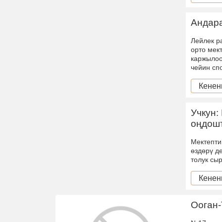
Андара
Лейлек р
орто мек
каржылоо
чейин сп
Кенен
Учкун:
оңдош
Мектепти
өздөрү д
толук сы
Кенен
Ооган-