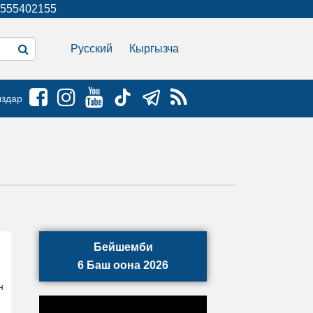
555402155
Русский
Кыргызча
ыздар
Бейшемби
6 Баш оона 2026
н