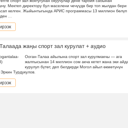
епте спорт зал жоктугунан окуучулар дене тарбия сабынан
чу. Мектеп директору бул маселени чечүүдө бир топ жылдан бери
асап келген. Жыйынтыгында АРИС программасы 13 миллион бөлүп
лден …
ирээк
Талаада жаңы спорт зал курулат + аудио
Ооган-Талаа айылына спорт зал курулмакчы — ага
жалпысынан 14 миллион сом акча кетет жана эки айд
курулуп бүтөт, деп билдирди Могол айыл өкмөтүнүн
Эркин Турдукулов.
ирээк