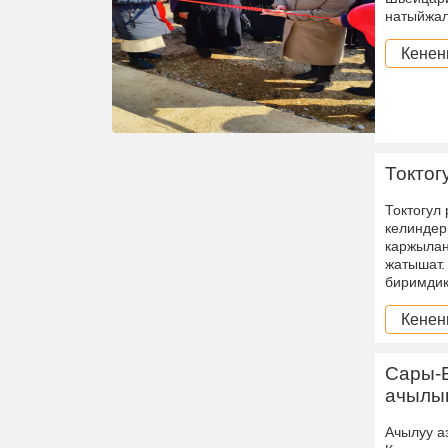
натыйжал
Кенен
Токтог
Токтогул
келиндер
каржылан
жатышат.
биримдик
Кенен
Сары-Б
ачылыш
Ачылуу а