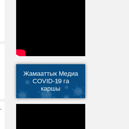
Жамааттык Медиа
COVID-19 га
каршы
,