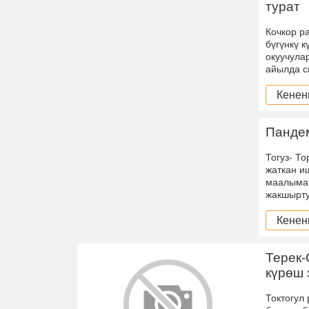
турат
Кочкор р
бүгүнкү к
окуучула
айылда с
Кенен
Пандем
Тогуз- Т
жаткан и
маалымат
жакшырту
Кенен
Терек
күрөш
Токтогул