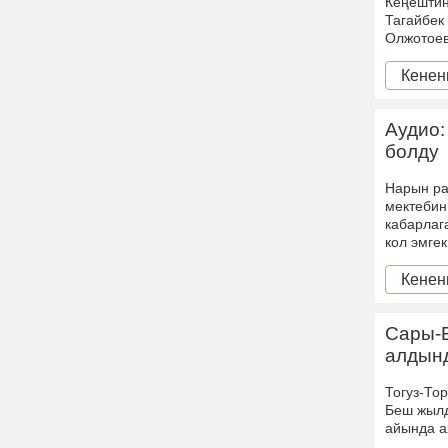
Кеңештин
Тагайбек
Олжотоев
Кенен
Аудио:
болду
Нарын ра
мектебин
кабарлаг
кол эмге
Кенен
Сары-Б
алдынд
Тогуз-То
Беш жылд
айында а