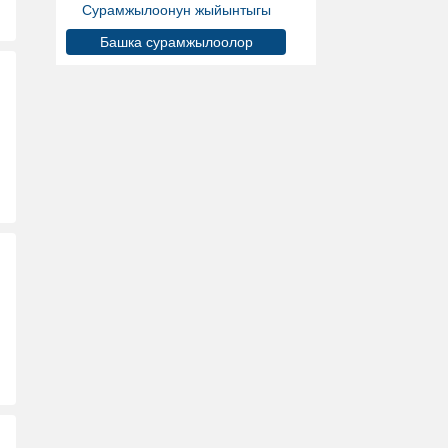
Сурамжылоонун жыйынтыгы
Башка сурамжылоолор