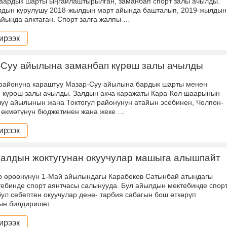
баардык шарты ыңгайлаштырылган, заманбап спорт залы ачылды.
лдын курулушу 2018-жылдын март айында башталып, 2019-жылдын
айында аяктаган. Спорт залга жалпы …
ирээк
-Суу айылына заманбап күрөш залы ачылды
 районуна караштуу Мазар-Суу айылына бардык шарты менен
 күрөш залы ачылды. Залдын акча каражаты Кара-Көл шаарынын
үү айылынын жана Токтогул районунун атайын эсебинен, Чолпон-
 өкмөтүнүн бюджетинен жана жеке …
ирээк
алдын жоктугунан окуучулар машыга алышпайт
 ɵрɵɵнүнүн 1-Май айылындагы Карабеков Сатынбай атындагы
тебинде спорт аянтчасы салынууда. Бул айылдын мектебинде спор
 бул себептен окуучулар дене- тарбия сабагын бош ɵткɵрүп
н билдиришет.
ирээк