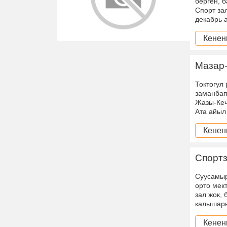
берген, 
Спорт за
декабрь 
Кенен
Мазар
Токтогул
заманбап
Жазы-Кеч
Ата айыл
Кенен
Спортз
Суусамыр
орто мек
зал жок,
калышары
Кенен