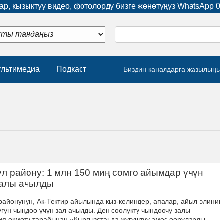
р, кызыктуу видео, фотолорду бизге жөнөтүңүз WhatsApp
0
льтимедиа
Подкаст
Биздин каналдарга жазылың
ул району: 1 млн 150 миң сомго айымдар үчүн
залы ачылды
 районунун, Ак-Тектир айылында кыз-келиндер, апалар, айыл элини
угун чыңдоо үчүн зал ачылды. Ден соолукту чындоочу залы
я өкмөтү тарабынан «Кыргызстанда жугуштуу эмес ооруларды