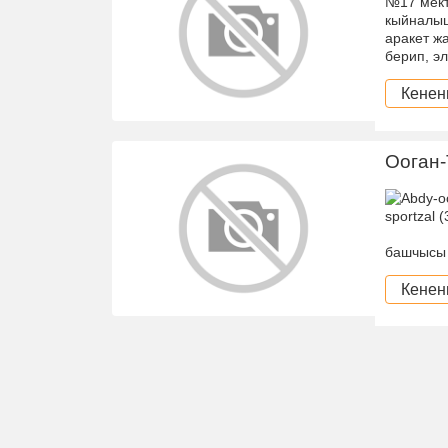
№17 мект
кыйналыш
аракет ж
берип, э
Кенен
Ооган-
башчысы 
Кенен