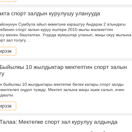
кта спорт залдын курулушу уланууда
айонунун Сумбула айыл өкмөтүнө караштуу Андарак 2 атындагы
тебинин спорт залын куруу иштери 2015-жылы малекеттин
су менен башталган. Учурда жумуштар уланып, жаңы окуу жылына
орт зал толугу …
ирээк
 Быйылкы 10 жылдыктар мектептин спорт залын
ту
н быйылкы 10 жылдыктары мектепке белек катары спорт залды
емилгелеп оңдоп түзөдү. Мектеп залына жаңы эшик салып, ичин
рдашты.
ирээк
Талаа: Мектепке спорт зал курулуу алдында