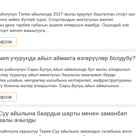
айонунун Төлөк айылында 2017-жылы курулуп башталган спорт зал
үнгө чейин бүтпөй турат. Спортзалдын жоктугунан мектеп
ры дене тарбия сабагын эшикте өткөрүүгө мажбур. Ошондой эле
порт менен машыгууга …
ирээк
ия учурунда айыл аймакта өзгөрүүлөр болдубу?
оро районунун Сары-Булуң айыл аймагында бул жылы аткарылып
штер тууралуу айыл өкмөтүнүн башчысы маалымат берди.
ка ылайык, көпүрөлөр калыбына келтирилип, инфраструктураны
у боюнча иштер аткарылган. Сары-Булуң айыл аймагынын …
ирээк
-Суу айылына баардык шарты менен заманбап
 залы ачылды
 районуна караштуу Терек-Суу айылына замандын талабына жооп