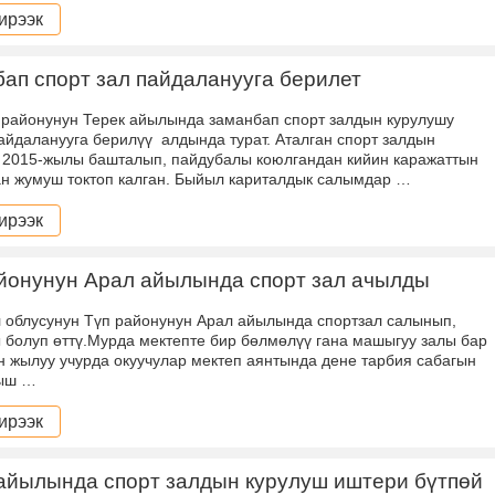
ирээк
ап спорт зал пайдаланууга берилет
 районунун Терек айылында заманбап спорт залдын курулушу
пайдаланууга берилүү алдында турат. Аталган спорт залдын
 2015-жылы башталып, пайдубалы коюлгандан кийин каражаттын
ан жумуш токтоп калган. Быйыл кариталдык салымдар …
ирээк
йонунун Арал айылында спорт зал ачылды
 облусунун Түп районунун Арал айылында спортзал салынып,
болуп өттү.Мурда мектепте бир бөлмөлүү гана машыгуу залы бар
үн жылуу учурда окуучулар мектеп аянтында дене тарбия сабагын
кыш …
ирээк
айылында спорт залдын курулуш иштери бүтпөй