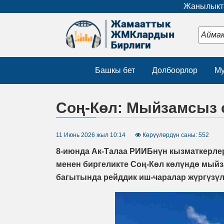
Жанылыкта
Башкы бет
Долбоорлор
Му
Соң-Көл: Мыйзамсыз 
11 Июнь 2026 жыл 10:14
Көрүүлөрдүн саны: 552
8-июнда Ак-Талаа РИИБнүн кызматкерле
менен биргеликте Соң-Көл көлүндө мыйз
багытында рейддик иш-чаралар жүргүзүл