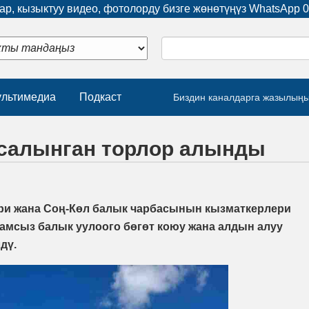
р, кызыктуу видео, фотолорду бизге жөнөтүңүз WhatsApp
0
льтимедиа
Подкаст
Биздин каналдарга жазылың
салынган торлор алынды
ри жана Соң-Көл балык чарбасынын кызматкерлери
амсыз балык уулоого бөгөт коюу жана алдын алуу
дү.