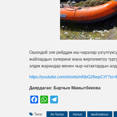
Ошондой эле рейддик иш-чаралар үзгүлтүкс
жайлардын ээлерине жана жергиликтүү тург
элдик жарандар менен чыр-чатактардын алд
https://youtube.com/shorts/mNbG26wpCtY?si
Даярдаган: Барчын Мамытбекова
Facebook
WhatsApp
Telegram
Теги:
Ак-Талаа
балык
мыйзамсыз