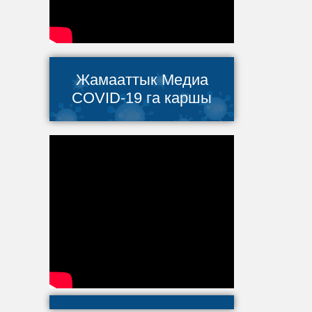
Жамааттык Медиа
COVID-19 га каршы