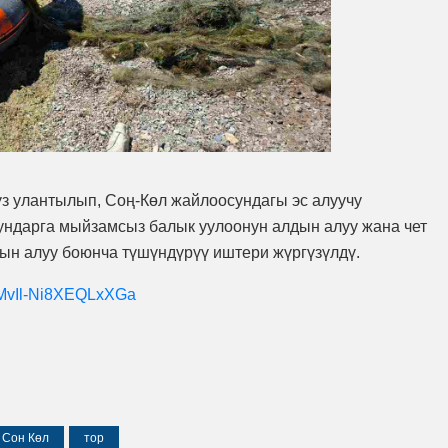
үз улантылып, Соң-Көл жайлоосундагы эс алуучу
ундарга мыйзамсыз балык уулоонун алдын алуу жана чет
ын алуу боюнча түшүндүрүү иштери жүргүзүлдү.
=MvIl-Ni8XEQLxXGa
Сон Көл
тор