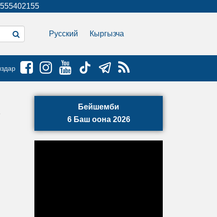
555402155
Русский
Кыргызча
ыздар
Бейшемби
6 Баш оона 2026