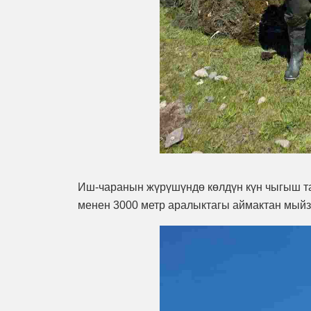
Иш-чаранын жүрүшүндө көлдүн күн чыгыш т
менен 3000 метр аралыктагы аймактан мыйз