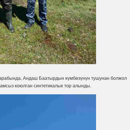
арабында, Андаш Баатырдын күмбөзүнүн тушунан болжол
амсыз коюлган синтетикалык тор алынды.