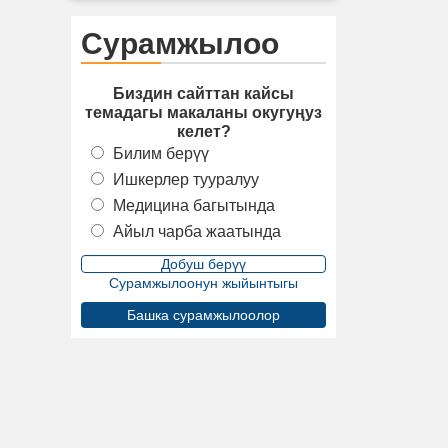
Сурамжылоо
Биздин сайттан кайсы
темадагы макаланы окугуңуз
келет?
Билим берүү
Ишкерлер тууралуу
Медицина багытында
Айыл чарба жаатында
Сурамжылоонун жыйынтыгы
Башка сурамжылоолор