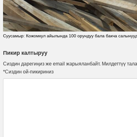
Суусамыр: Кожомкул айылында 100 орундуу бала бакча салынуу
Пикир калтыруу
Сиздин дарегиңиз же email жарыяланбайт. Милдеттүү тал
*Сиздин ой-пикириниз