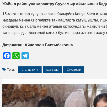
Жайыл районуна караштуу Суусамыр айылынын Кадыр
15-март аталар күнүнө карата Кадырбек Конушбаев атынд
кыздары менен биргеликте таймаштарга катышышты. Иш-
ойношуп, кыз бала менен атанын ортосундагы мамилени 
тапшырылды. Белгилей кетсек бул иш-чара алгачкы жолу 
Даярдаган: Айчолпон Бактыбековна
Facebook
WhatsApp
Telegram
Теги:
аталар күнү
кыз бала
Суусамыр