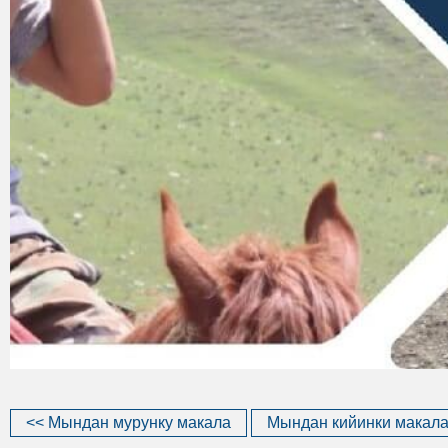
<< Мындан мурунку макала
Мындан кийинки макала