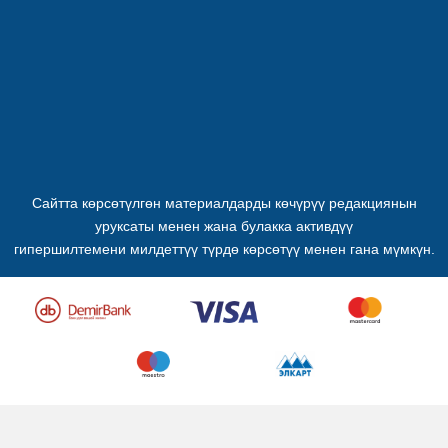
Сайтта көрсөтүлгөн материалдарды көчүрүү редакциянын
уруксаты менен жана булакка активдүү
гипершилтемени милдеттүү түрдө көрсөтүү менен гана мүмкүн.