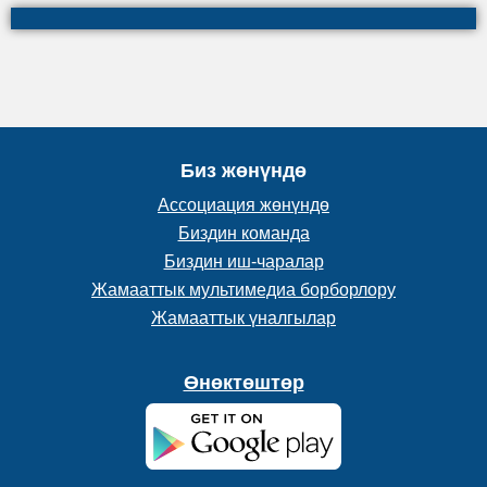
Биз жөнүндө
Ассоциация жөнүндө
Биздин команда
Биздин иш-чаралар
Жамааттык мультимедиа борборлору
Жамааттык үналгылар
Өнөктөштөр