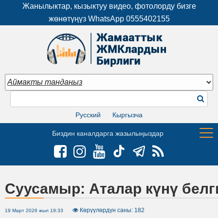
Жанылыктар, кызыктуу видео, фотолорду бизге
жөнөтүңүз WhatsApp
0555402155
Русский
Кыргызча
Биздин каналдарга жазылыңыздар
Суусамыр: Аталар күнү бел
Көрүүлөрдүн саны: 182
19 Март 2026 жыл 19:33