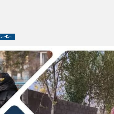
Соң+Көл