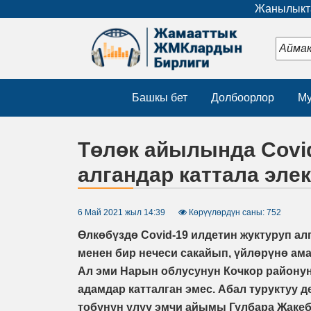
Жанылыкта
Башкы бет
Долбоорлор
Му
Төлөк айылында Covid
алгандар каттала элек
6 Май 2021 жыл 14:39
Көрүүлөрдүн саны: 752
Өлкөбүздө Covid-19 илдетин жуктуруп а
менен бир нечеси сакайып, үйлөрүнө аман
Ал эми Нарын облусунун Кочкор районун
адамдар катталган эмес. Абал туруктуу 
тобунун улуу эмчи айымы Гулбара Жакеб