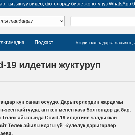
р, кызыктуу видео, фотолорду бизге жөнөтүңүз WhatsApp
0
льтимедиа
Подкаст
Биздин каналдарга жазылың
-19 илдетин жуктуруп
лгандар күн санап өсүүдө. Дарыгерлердин жардамы
-эсен кайтууда, анткен менен каза болгондор да бар.
 Төлөк айылында Covid-19 илдетине чалдыккан
дейт Төлөк айылындагы үй- бүлөлүк дарыгерлер
аева.