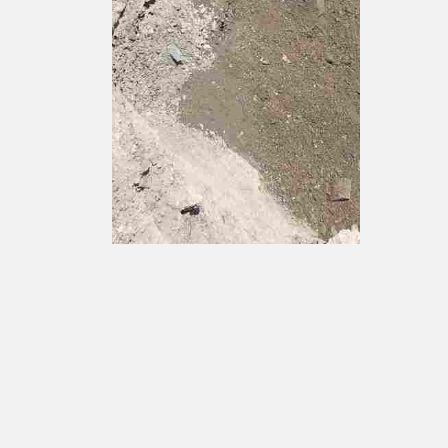
Куртка-Соң-Көл унаа жолу
Ак-Тала
тазаланды
сомдон
Пикир калтыруу
Сиздин дарегиңиз же email жарыяланбайт. М