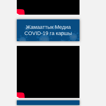
Жамааттык Медиа
COVID-19 га каршы