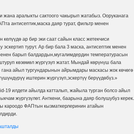
и жана аралыкты сактоого чакырып жатабыз. Ооруканага
АПта антисептик,маска даяр турат, фильтр менен
 келүүдө ар бир эки саат сайын класс жетекчиси
скертип турут. Ар бир бала 3 маска, антисептик менен
 менен барып балдардын,мугалимдердин температурасын
штуруп көзөмөл жүргүзүп жатат. Мындай көрүнүш бала
ир гана айыл тургундарынын айрымдары маскасы жок көчөгө
түшүндүрүү иштерин жүргүзүп,эскертүү берүүдөбүз.»
vid-19 илдети айылда катталып, жайыла турган болсо айыл
кчам жүргүзүлөт. Анткени, баарына даяр болушубуз керек.
рды кароодо ФАПтын кызматкерлеринин атайын
лдирди.
башталды