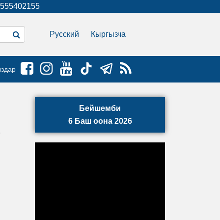
555402155
Русский
Кыргызча
ыздар
Бейшемби
6 Баш оона 2026