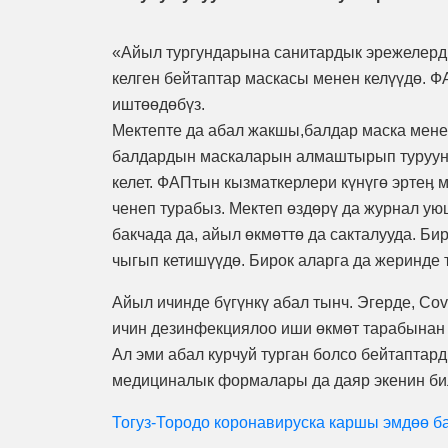
«Айыл тургундарына санитардык эрежелерд
келген бейтаптар маскасы менен келүүдө. Ф
иштөөдөбүз.
Мектепте да абал жакшы,балдар маска менен
балдардын маскаларын алмаштырып турууну э
келет. ФАПтын кызматкерлери күнүгө эртеӊ
ченеп турабыз. Мектеп өздөрү да журнал ую
бакчада да, айыл өкмөттө да сакталууда. Б
чыгып кетишүүдө. Бирок аларга да жеринде 
Айыл ичинде бүгүнкү абал тынч. Эгерде, Co
ичин дезинфекциялоо иши өкмөт тарабынан ы
Ал эми абал курчуй турган болсо бейтапта
медициналык формалары да даяр экенин би
Тогуз-Тородо коронавируска каршы эмдөө 