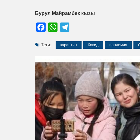
Бурул Майрамбек кызы
Facebook
WhatsApp
Telegram
Теги:
карантин
Ковид
пандемия