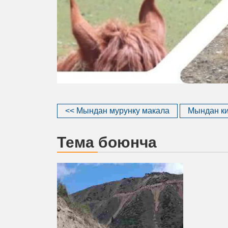
<< Мындан мурунку макала
Мындан ки
Тема боюнча