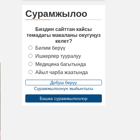
Сурамжылоо
Биздин сайттан кайсы
темадагы макаланы окугуңуз
келет?
Билим берүү
Ишкерлер тууралуу
Медицина багытында
Айыл чарба жаатында
Сурамжылоонун жыйынтыгы
Башка сурамжылоолор