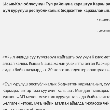
Ысык-Көл облусунун Түп районуна караштуу Каркыра 
Бул курулуш республикалык бюджеттен каржыланып,
6 киломе
Түтүктө
«Айыл ичинде суу түтүктөрүн жайгаштыруу үчүн 6 километ
аяктап калды. Кышы 8 айга жакын убакытты алган Каркыра
смден бийик каздырдык. 30 жерге колодецтер орнотулат,
«Бул курулуш республикалык бюджеттен каржыланып, суу 
Каркыралыктар таза суу ичип калышат. Мындан тышкары,
түшкөн ФАП менен мечиттин курулуштары да быйыл аякт
Белгилей кетсек, буга чейин аталган айылда 4-класска че
имаратында жайгашкан.