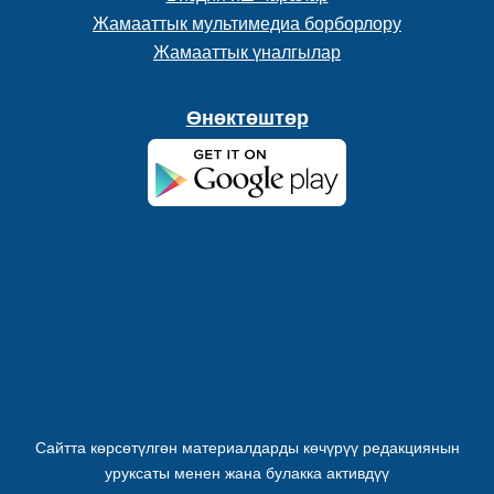
Жамааттык мультимедиа борборлору
Жамааттык үналгылар
Өнөктөштөр
Сайтта көрсөтүлгөн материалдарды көчүрүү редакциянын
уруксаты менен жана булакка активдүү