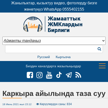
Жанылыктар, кызыктуу видео, фотолорду бизге
жөнөтүңүз WhatsApp
0555402155
Русский
Кыргызча
Биздин каналдарга жазылыңыздар
Каркыра айылында таза суу
Көрүүлөрдүн саны: 834
18 Июнь 2021 жыл 15:12