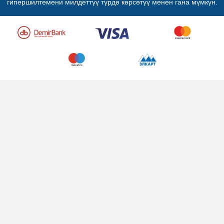
гипершилтемени милдеттүү түрдө көрсөтүү менен гана мүмкүн.