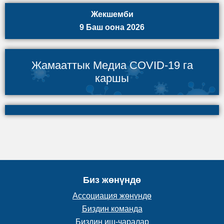
Жекшемби
9 Баш оона 2026
Жамааттык Медиа COVID-19 га
каршы
Биз жөнүндө
Ассоциация жөнүндө
Биздин команда
Биздин иш-чаралар