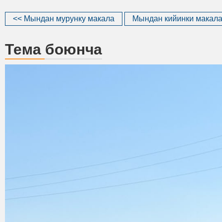
<< Мындан мурунку макала
Мындан кийинки макала
Тема боюнча