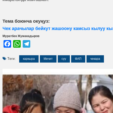
Тема боюнча окуңуз:
Чек арачылар бейкут жашоону камсыз кылуу к
Муратбек Жумакадыров
Facebook
WhatsApp
Telegram
Теги:
каркыра
Мечит
суу
ФАП
чекара