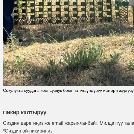
Сокулукта суудагы коопсуздук боюнча түшүндүрүү иштери жүргүз
Пикир калтыруу
Сиздин дарегиңиз же email жарыяланбайт. Милдеттүү тал
*Сиздин ой-пикириниз