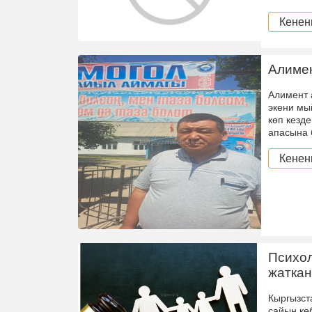
Кенен
Алимен
Алимент 
экени мы
көп кезд
апасына 
Кенен
Психол
жаткан
Кыргызст
сайын кө