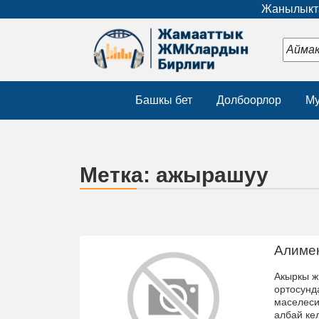
Жанылыкта
Башкы бет
Долбоорлор
Му
Метка:
ажырашуу
Алимен
Акыркы ж
ортосунд
маселеси
албай ке