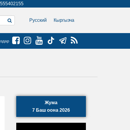
555402155
Русский
Кыргызча
ыздар
Жума
7 Баш оона 2026