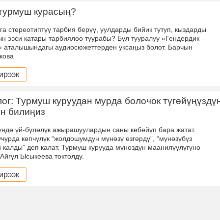
турмуш курасың?
га стереотиптүү тарбия берүү, уулдарды бийик тутуп, кыздарды
н ээси катары тарбиялоо туурабы? Бул тууралуу «Гендердик
» аталышындагы аудиосюжеттерден уксаңыз болот. Барчын
екова
ирээк
ог: Турмуш куруудан мурда болочок түгөйүңүздү
н билиңиз
күндө үй-бүлөлүк ажырашуулардын саны көбөйүп бара жатат.
чурда көпчүлүк “жолдошумдун мүнөзү өзгөрдү”, “мүнөзүбүз
 калды” деп калат. Турмуш курууда мүнөздүн маанилүүлүгүнө
 Айгүл Ысыкеева токтолду.
ирээк