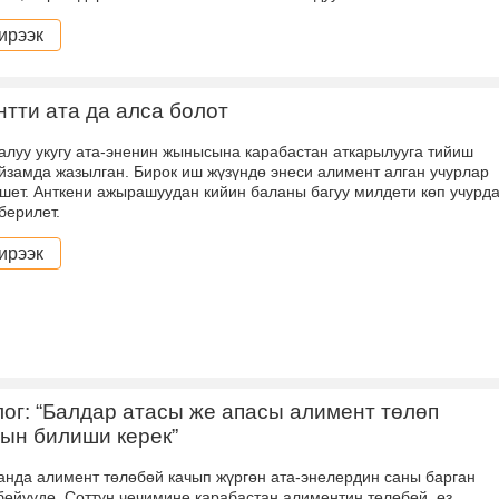
ирээк
тти ата да алса болот
алуу укугу ата-эненин жынысына карабастан аткарылууга тийиш
йзамда жазылган. Бирок иш жүзүндө энеси алимент алган учурлар
ешет. Анткени ажырашуудан кийин баланы багуу милдети көп учурд
берилет.
ирээк
ог: “Балдар атасы же апасы алимент төлөп
ын билиши керек”
анда алимент төлөбөй качып жүргөн ата-энелердин саны барган
бөйүүдө. Соттун чечимине карабастан алиментин тѳлѳбѳй, ѳз