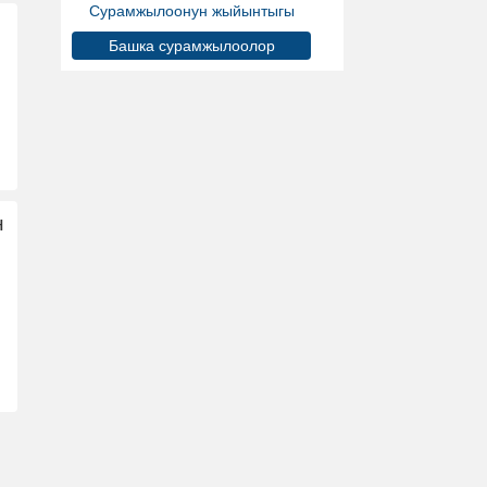
Сурамжылоонун жыйынтыгы
Башка сурамжылоолор
н