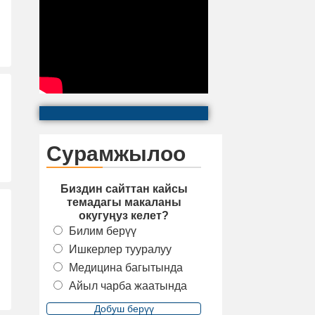
Сурамжылоо
Биздин сайттан кайсы
темадагы макаланы
окугуңуз келет?
Билим берүү
Ишкерлер тууралуу
Медицина багытында
Айыл чарба жаатында