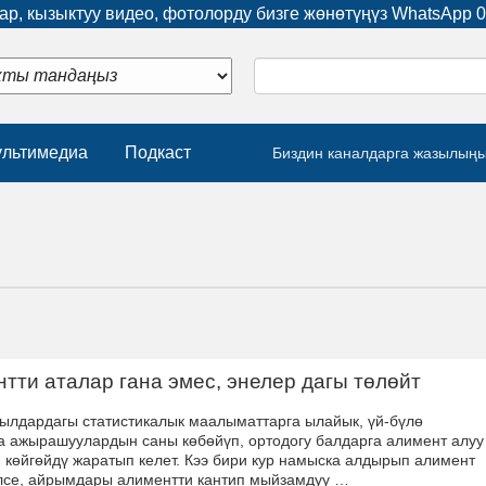
р, кызыктуу видео, фотолорду бизге жөнөтүңүз WhatsApp
0
льтимедиа
Подкаст
Биздин каналдарга жазылың
тти аталар гана эмес, энелер дагы төлөйт
ылдардагы статистикалык маалыматтарга ылайык, үй-бүлө
а ажырашуулардын саны көбөйүп, ортодогу балдарга алимент алуу
 көйгөйдү жаратып келет. Кээ бири кур намыска алдырып алимент
лсе, айрымдары алиментти кантип мыйзамдуу …