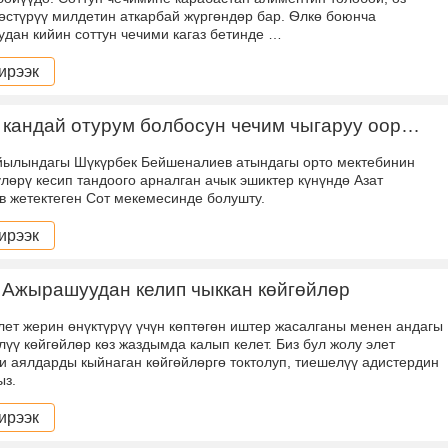
өстүрүү милдетин аткарбай жүргөндөр бар. Ѳлкө боюнча
дан кийин соттун чечими кагаз бетинде …
ирээк
 кандай отурум болбосун чечим чыгаруу оор…
йылындагы Шүкүрбек Бейшеналиев атындагы орто мектебинин
үлөрү кесип тандоого арналган ачык эшиктер күнүндө Азат
в жетектеген Сот мекемесинде болушту.
ирээк
 Ажырашуудан келип чыккан көйгөйлөр
лет жерин өнүктүрүү үчүн көптөгөн иштер жасалганы менен андагы
лүү көйгөйлөр көз жаздымда калып келет. Биз бул жолу элет
и аялдарды кыйнаган көйгөйлөргө токтолуп, тиешелүү адистердин
ыз.
ирээк