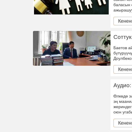
баласын 
ажырашуу
Кенен
Соттук
Баетов а
бүтүрүүч
Доулбеко
Кенен
Аудио:
Өлкөдө э
эң маани
жериндег
оюн угаб
Кенен