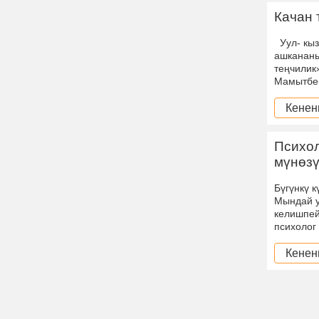
Качан 
Уул- кыз
ашкананы
теңчилик
Мамытб
Кенен
Психол
мүнөзү
Бүгүнкү 
Мындай у
келишпей
психолог
Кенен