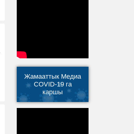
а
Жамааттык Медиа
COVID-19 га
каршы