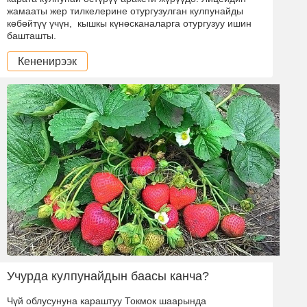
жамааты жер тилкелерине отургузулган кулпунайды
көбөйтүү үчүн, кышкы күнөсканаларга отургузуу ишин
башташты.
Кененирээк
Учурда кулпунайдын баасы канча?
Чүй облусунуна караштуу Токмок шаарында