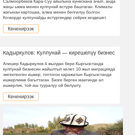
Салмоорбеков Кара-Суу айылына күнөскана ачып, анда
жаңы ыкма менен кулпунай өстүрө баштаган. Климаты
жагынан картошка, алма менен белгилүү болгон
Кочкордо кулпунайды өстүргөндөр сейрек кездешет.
Кененирээк
Кадыркулов: Кулпунай — кирешелүү бизнес
Алишер Кадыркулов 4 жылдан бери Кыргызстанда
кулпунай бизнесин жайылтып келет. 10 жыл миграцияда
эмгектенген ишкер, топтогон каражатын Кыргызстанда
ишкерликке багыттаган. Бизге берген маегинде ал
ишкерлик, той-аш тууралуу ой бөлүштү.
Кененирээк