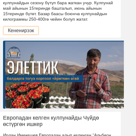
кулпунайдын сезону бүтүп бара жаткан учур. Кулпунай
май айынын 15теринде башталып, июнь айынын
15теринде бүтөт. Базар баасы боюнча кулпунайдын
килограммы 250-400гө чейин болуп жатат.
Кененирээк
Европадан келген кулпунайды Чүйдө
өстүргөн ишкер
Ирлан Имекешев Европадан алып келинген “Альбион,