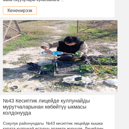
Кененирээк
№43 Кесиптик лицейде кулпунайды
мурутчаларынан көбөйтүү ыкмасы
колдонууда
Сокулук районундагы №43 кесиптик лицейде кышка
карата кулпунай өстүрүү аракети жүрүүдө. Лицейдин