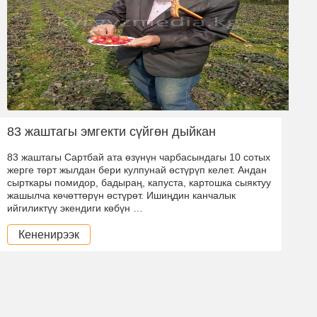
83 жаштагы эмгекти сүйгөн дыйкан
83 жаштагы Сартбай ата өзүнүн чарбасындагы 10 сотых
жерге төрт жылдан бери кулпунай өстүрүп келет. Андан
сырткары помидор, бадыраң, капуста, картошка сыяктуу
жашылча көчөттөрүн өстүрөт. Ишиңдин канчалык
ийгиликтүү экендиги көбүн …
Кененирээк