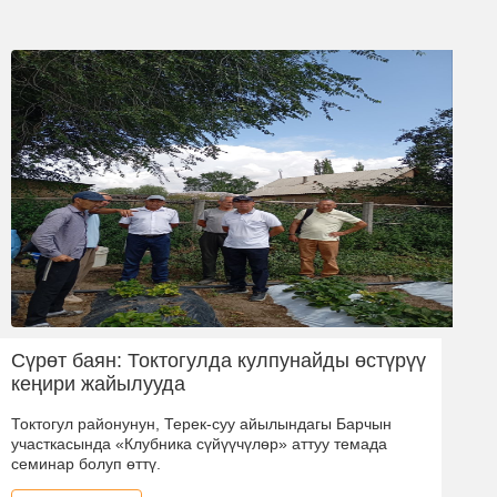
Сүрөт баян: Токтогулда кулпунайды өстүрүү
кеңири жайылууда
Токтогул районунун, Терек-суу айылындагы Барчын
участкасында «Клубника сүйүүчүлөр» аттуу темада
семинар болуп өттү.