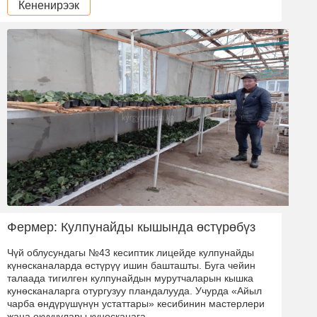
Кененирээк
Фермер: Кулпунайды кышында өстүрөбүз
Чүй облусундагы №43 кесиптик лицейде кулпунайды
күнөсканаларда өстүрүү ишин башташты. Буга чейин
талаада тигилген кулпунайдын мурутчаларын кышка
кунөсканаларга отургузуу пландалууда. Учурда «Айыл
чарба өндүрүшүнүн устаттары» кесибинин мастерлери
жана окуучулары күнөсканага …