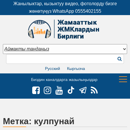
Жанылыктар, кызыктуу видео, фотолорду бизге
жөнөтүңүз WhatsApp
0555402155
Русский
Кыргызча
Биздин каналдарга жазылыңыздар
Метка:
кулпунай