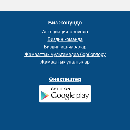
Биз жөнүндө
Ассоциация жөнүндө
Биздин команда
Биздин иш-чаралар
Жамааттык мультимедиа борборлору
Жамааттык үналгылар
Өнөктөштөр