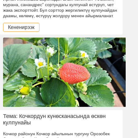
мурана, санандрес” сортундагы кулпунай өстүрүп, чет
жака экспорттойт. Бул сорттор жергиликтүү кулпунайдан
даамы, көлөмү, өстүрүү жолдору менен айырмаланат.
Кененирээк
Тема: Кочкордун күнөсканасында өскөн
кулпунайы
Кочкор районун Кочкор айылынын тургуну Орозобек