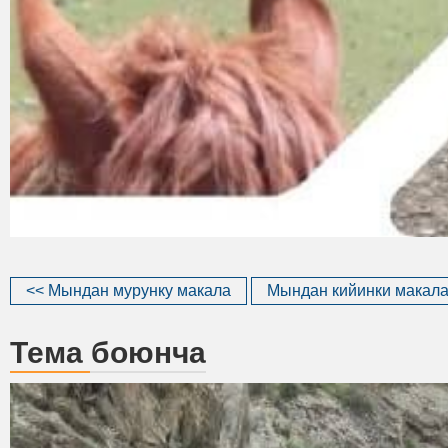
<< Мындан мурунку макала
Мындан кийинки макала
Тема боюнча