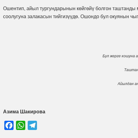
Ошентип, айыл тургундарынын көйгөйү болгон таштанды 
соолугуна залакасын тийгизүүдө. Ошондо бул окуянын ч
Бул жерге кошуна 
Таштан
Айылдан ан
Азима Шакирова
Facebook
WhatsApp
Telegram