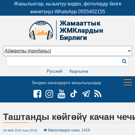
Жанылыктар, кызыктуу видео, фотолорду бизге
жөнөтүңүз WhatsApp
0555402155
Русский
Кыргызча
Биздин каналдарга жазылыңыздар
Таштанды көйгөйү качан чеч
Көрүүлөрдүн саны: 1416
24 Май 2022 жыл 20:51