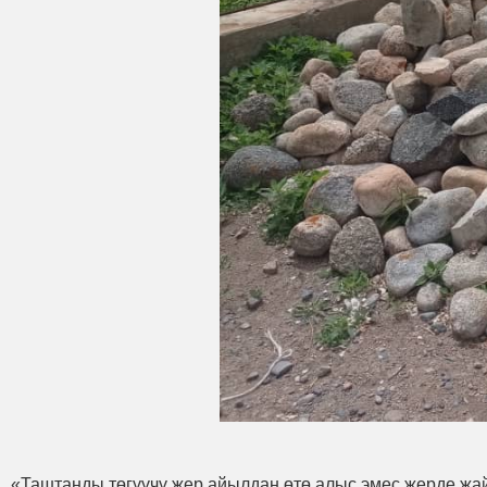
«Таштанды төгүүчү жер айылдан өтө алыс эмес жерде жай