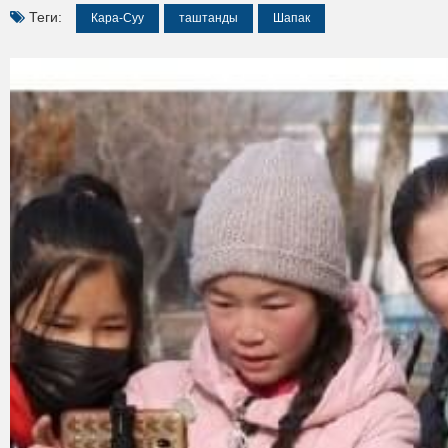
Теги:
Кара-Суу
таштанды
Шапак