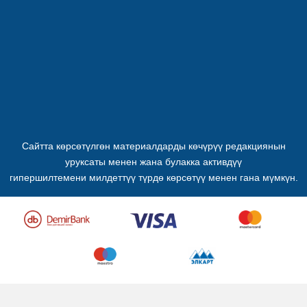
Сайтта көрсөтүлгөн материалдарды көчүрүү редакциянын
уруксаты менен жана булакка активдүү
гипершилтемени милдеттүү түрдө көрсөтүү менен гана мүмкүн.