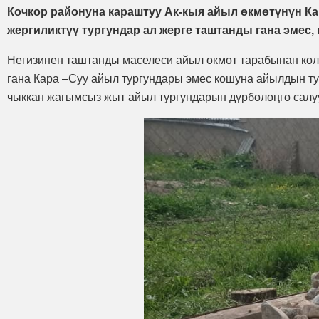
Кочкор районуна караштуу Ак-кыя айыл өкмөтүнүн К
жергиликтүү тургундар ал жерге таштанды гана эмес
Негизинен таштанды маселеси айыл өкмөт тарабынан колг
гана Кара –Суу айыл тургундары эмес кошуна айылдын т
чыккан жагымсыз жыт айыл тургундарын дүрбөлөңгө салу