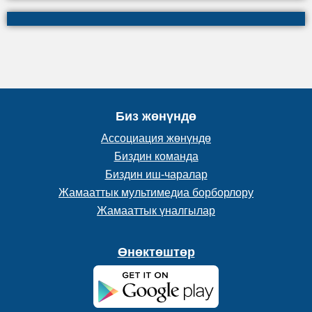
Биз жөнүндө
Ассоциация жөнүндө
Биздин команда
Биздин иш-чаралар
Жамааттык мультимедиа борборлору
Жамааттык үналгылар
Өнөктөштөр