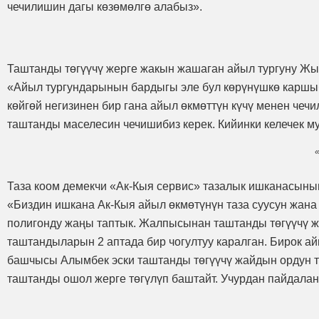
чечилишин дагы көзөмөлгө алабыз».
Таштанды төгүүчү жерге жакын жашаган айыл тургуну Ж
«Айыл тургундарынын бардыгы эле бул көрүнүшкө каршыбы
көйгөй негизинен бир гана айыл өкмөттүн күчү менен чеч
таштанды маселесин чечишибиз керек. Кийинки келечек му
Таза коом демекчи «Ак-Кыя сервис» тазалык ишканасын
«Биздин ишкана Ак-Кыя айыл өкмөтүнүн таза суусун жана
полигонду жаңы таптык. Жалпысынан таштанды төгүүчү ж
таштандыларын 2 аптада бир чогултуу каралган. Бирок а
башчысы Алымбек эски таштанды төгүүчү жайдын ордун т
таштанды ошол жерге төгүлүп баштайт. Учурдан пайдалан