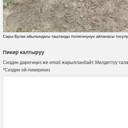
Сары-Булак айылындагы таштанды полигонунун айланасы тосул
Пикир калтыруу
Сиздин дарегиңиз же email жарыяланбайт. Милдеттүү тал
*Сиздин ой-пикириниз