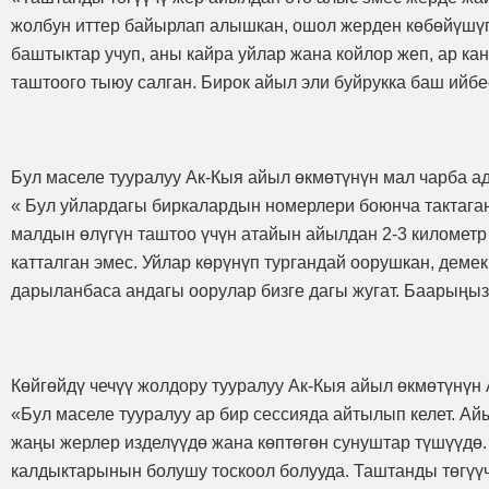
жолбун иттер байырлап алышкан, ошол жерден көбөйүшүп
баштыктар учуп, аны кайра уйлар жана койлор жеп, ар ка
таштоого тыюу салган. Бирок айыл эли буйрукка баш ийбе
Бул маселе тууралуу Ак-Кыя айыл өкмөтүнүн мал чарба а
« Бул уйлардагы биркалардын номерлери боюнча тактага
малдын өлүгүн таштоо үчүн атайын айылдан 2-3 километр 
катталган эмес. Уйлар көрүнүп тургандай оорушкан, демек
дарыланбаса андагы оорулар бизге дагы жугат. Баарыңы
Көйгөйдү чечүү жолдору тууралуу Ак-Кыя айыл өкмөтүнүн
«Бул маселе тууралуу ар бир сессияда айтылып келет. А
жаңы жерлер изделүүдө жана көптөгөн сунуштар түшүүдө.
калдыктарынын болушу тоскоол болууда. Таштанды төгүүч