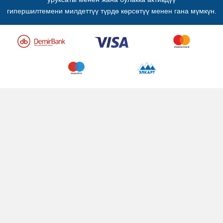
гипершилтемени милдеттүү түрдө көрсөтүү менен гана мүмкүн.