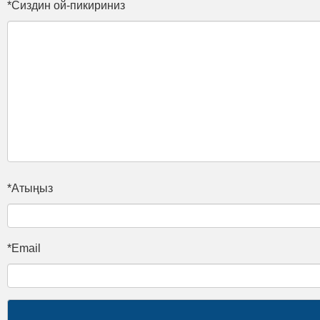
*Сиздин ой-пикириниз
*Атыңыз
*Email