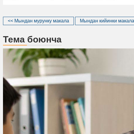
<< Мындан мурунку макала
Мындан кийинки макала
Тема боюнча