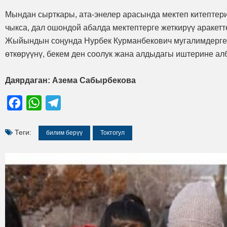
Мындан сырткары, ата-энелер арасында мектеп китептер
чыкса, дал ошондой абалда мектептерге жеткирүү аракет
Жыйындын соңунда Нурбек Курманбекович мугалимдерге 
өткөрүүнү, бекем ден соолук жана алдыдагы иштерине ал
Даярдаган: Азема Сабырбекова
Facebook
WhatsApp
Telegram
Теги:
билим берүү
Токтогул