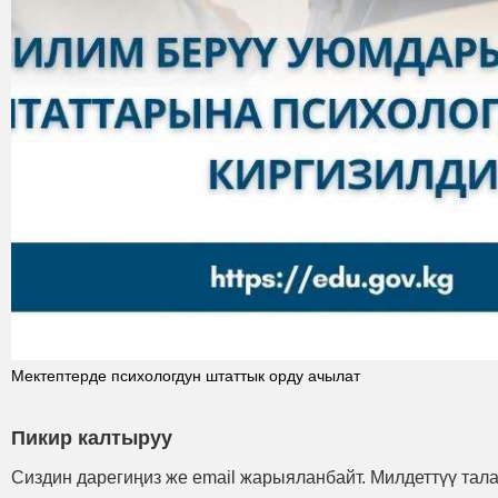
Мектептерде психологдун штаттык орду ачылат
Пикир калтыруу
Сиздин дарегиңиз же email жарыяланбайт. Милдеттүү тал