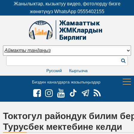
Жанылыктар, кызыктуу видео, фотолорду бизге
жөнөтүңүз WhatsApp
0555402155
Русский
Кыргызча
Биздин каналдарга жазылыңыздар
Токтогул райондук билим б
Турусбек мектебине келди