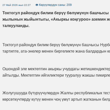
Көрүүлөрдүн саны: 209
27 Май 2026 жыл 22:27
Токтогул райондук билим берүү бөлүмүнүн башчысы 
жылынын жыйынтыгы, «Акыркы коңгуроо» аземин жог
талкууланды.
Токтогул райондук билим берүү бөлүмүнүн башчысы Нурбе
тартипте, ата-энелер менен биргеликте жана балдардын к
Ошондой эле мектептин акыркы учурдагы жетишкендиктер
айтылды. Мектептин ийгиликтери тууралуу жакшы пикирле
Жолугушууда бүтүрүүчүлөрдүн Жалпы республикалык тест
көрсөткүчтөрдү күтүү менен чоң үмүт артып жатканын бил