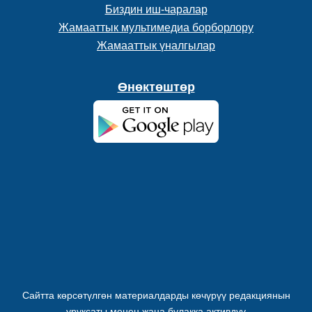
Биздин иш-чаралар
Жамааттык мультимедиа борборлору
Жамааттык үналгылар
Өнөктөштөр
Сайтта көрсөтүлгөн материалдарды көчүрүү редакциянын
уруксаты менен жана булакка активдүү