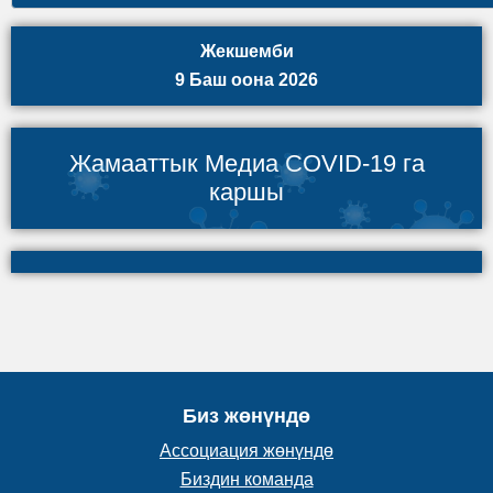
Жекшемби
9 Баш оона 2026
Жамааттык Медиа COVID-19 га
каршы
Биз жөнүндө
Ассоциация жөнүндө
Биздин команда