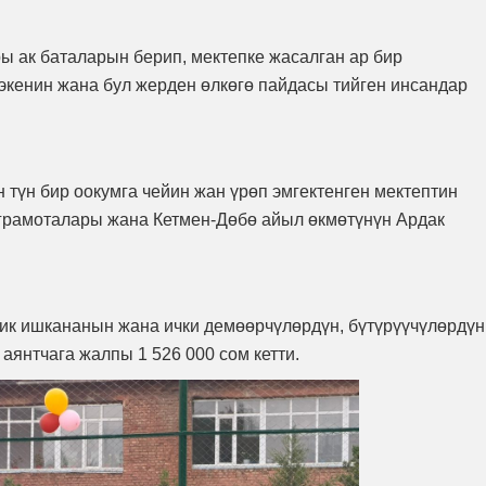
 ак баталарын берип, мектепке жасалган ар бир
экенин жана бул жерден өлкөгө пайдасы тийген инсандар
 түн бир оокумга чейин жан үрөп эмгектенген мектептин
грамоталары жана Кетмен-Дөбө айыл өкмөтүнүн Ардак
ик ишкананын жана ички демөөрчүлөрдүн, бүтүрүүчүлөрдүн
аянтчага жалпы 1 526 000 сом кетти.