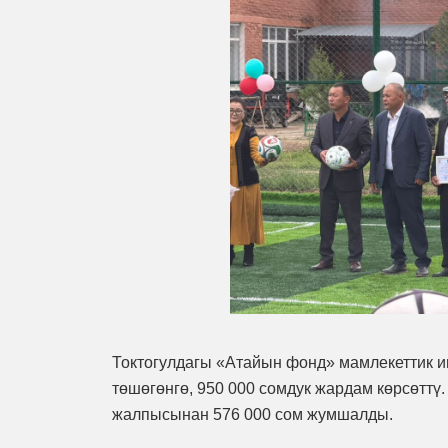
Токтогулдагы «Атайын фонд» мамлекеттик и
төшөгөнгө, 950 000 сомдук жардам көрсөттү
жалпысынан 576 000 сом жумшалды.