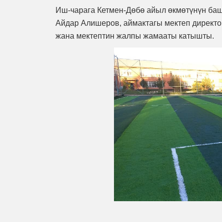
Иш-чарага Кетмен-Дөбө айыл өкмөтүнүн ба
Айдар Алишеров, аймактагы мектеп директор
жана мектептин жалпы жамааты катышты.