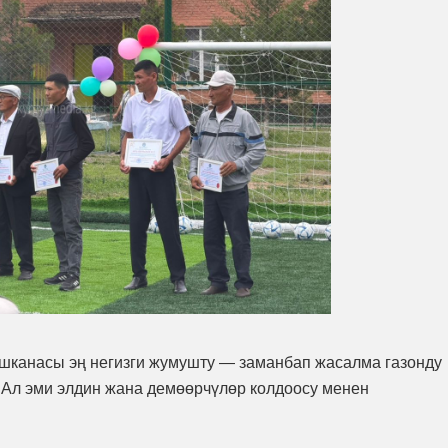
шканасы эң негизги жумушту — заманбап жасалма газонду
. Ал эми элдин жана демөөрчүлөр колдоосу менен