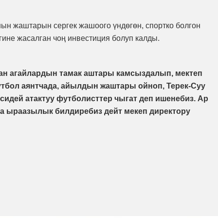
ын жаштарын сергек жашоого үндөгөн, спортко болгон
гине жасалган чоң инвестиция болуп калды.
ан агайлардын тамак аштары камсыздалып, мектеп
тбол аянтчада, айылдын жаштары ойноп, Терек-Суу
идей атактуу футболисттер чыгат деп ишенебиз. Ар
на ыраазылык билдиребиз дейт мекеп директору