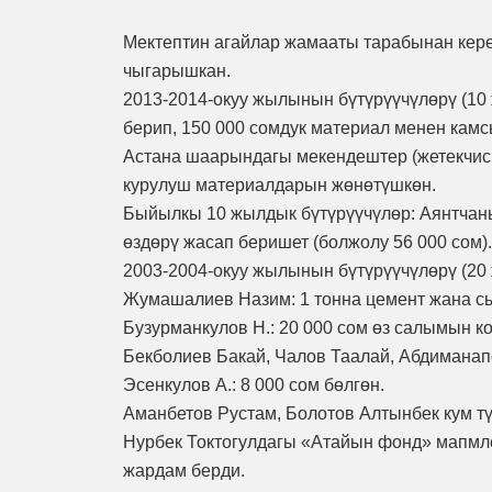
Мектептин агайлар жамааты тарабынан керек
чыгарышкан.
2013-2014-окуу жылынын бүтүрүүчүлөрү (10 
берип, 150 000 сомдук материал менен кам
Астана шаарындагы мекендештер (жетекчиси 
курулуш материалдарын жөнөтүшкөн.
Быйылкы 10 жылдык бүтүрүүчүлөр: Аянтчан
өздөрү жасап беришет (болжолу 56 000 сом).
2003-2004-окуу жылынын бүтүрүүчүлөрү (20 
Жумашалиев Назим: 1 тонна цемент жана сы
Бузурманкулов Н.: 20 000 сом өз салымын к
Бекболиев Бакай, Чалов Таалай, Абдиманап
Эсенкулов А.: 8 000 сом бөлгөн.
Аманбетов Рустам, Болотов Алтынбек кум т
Нурбек Токтогулдагы «Атайын фонд» мапмл
жардам берди.