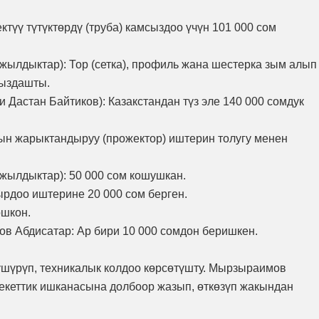
түү түтүктөрдү (труба) камсыздоо үчүн 101 000 сом
жылдыктар): Тор (сетка), профиль жана шестерка зым алып
сыздашты.
Дастан Байтиков): Казакстандан түз эле 140 000 сомдук
ын жарыктандыруу (прожектор) иштерин толугу менен
жылдыктар): 50 000 сом кошушкан.
рдоо иштерине 20 000 сом берген.
ошкон.
ов Абдисатар: Ар бири 10 000 сомдон беришкен.
үшүрүп, техникалык колдоо көрсөтүшту. Мырзыраимов
екеттик ишканасына долбоор жазып, өткөзүп жакындан