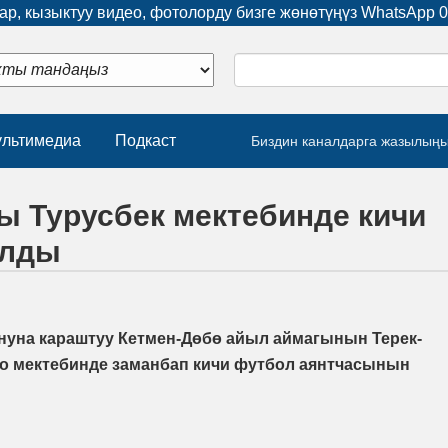
р, кызыктуу видео, фотолорду бизге жөнөтүңүз WhatsApp
0
льтимедиа
Подкаст
Биздин каналдарга жазылың
ы Турусбек мектебинде кичи
ылды
нуна караштуу Кетмен-Дөбө айыл аймагынын Терек-
о мектебинде заманбап кичи футбол аянтчасынын