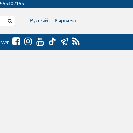
555402155
Русский
Кыргызча
ыздар