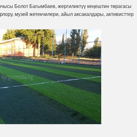
шчысы Болот Багымбаев, жергиликтүү кеңештин төрагасы
лору, музей жетекчилери, айыл аксакалдары, активисттер