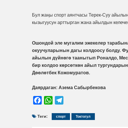
Бул жаңы спорт аянтчасы Терек-Суу айылын
кызыгуусун арттырган жана айылдын келече
Ошондой эле мугалим эжекелер тарабын
окуучуларынын дагы колдоосу болду. Фу
айылын дүйнөгө таанытып Роналдо, Месс
бир колдоо көрсөткөн айыл тургундары
Дөөлөтбек Кожомуратов.
Даярдаган: Азема Сабырбекова
Facebook
WhatsApp
Telegram
Теги:
спорт
Токтогул