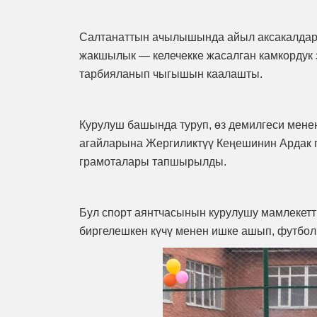
Салтанаттын ачылышында айыл аксакалдары
жакшылык — келечекке жасалган камкордук 
тарбияланып чыгышын каалашты.
Курулуш башында туруп, өз демилгеси менен
агайларына Жергиликтүү Кеңешинин Ардак 
грамоталары тапшырылды.
Бул спорт аянтчасынын курулушу мамлекетт
биргелешкен күчү менен ишке ашып, футбол 