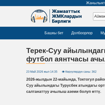
Жанылыкта
Башкы бет
Долбоорлор
Му
Терек-Суу айылындаг
футбол аянтчасы ач
23 Май 2026 жыл 14:35
Көрүүлөрдүн саны: 362
2026-жылдын 22-майында, Токтогул райо
Суу айылындагы Турусбек атындагы орт
салтанаттуу ачылыш аземи болуп өттү.