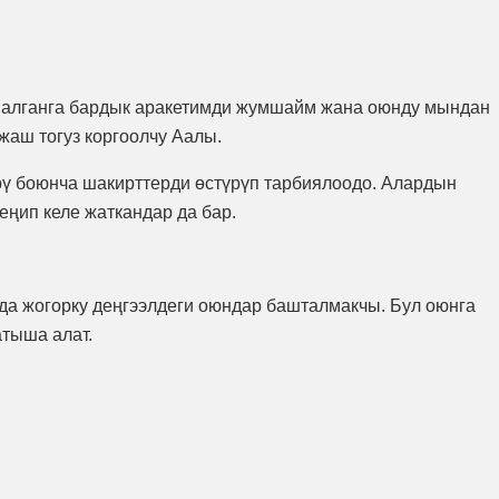
о алганга бардык аракетимди жумшайм жана оюнду мындан
жаш тогуз коргоолчу Аалы.
рү боюнча шакирттерди өстүрүп тарбиялоодо. Алардын
ңип келе жаткандар да бар.
нда жогорку деңгээлдеги оюндар башталмакчы. Бул оюнга
атыша алат.