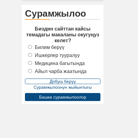
Сурамжылоо
Биздин сайттан кайсы
темадагы макаланы окугуңуз
келет?
Билим берүү
Ишкерлер тууралуу
Медицина багытында
Айыл чарба жаатында
Сурамжылоонун жыйынтыгы
Башка сурамжылоолор