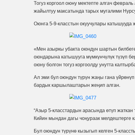
Тогуз коргоол оюну мектепте алгач февраль
жайылтуу максатында тарых мугалими Нурсу
Оюнга 5-9-класстын окуучулары катышууда 
«Мен азыркы убакта оюндун шартын билбеге
оюндарына катышууга мүмкүнчүлүк түзүп бе
оюну болгон тогуз коргоолду унутта калтырб
Ал эми бул оюндун түрүн жаңы гана үйрөнүп
бардык каршылаштарын жеңип алган.
“Азыр 5-класстардын арасында өтүп жатка
Кийин мындан дагы чоңураак мелдештерге к
Бул оюндун түрүнө кызыгып келген 5-класст