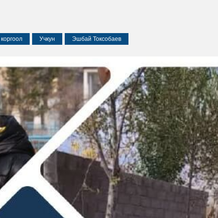
 коргоол
Учкун
Эшбай Токсобаев