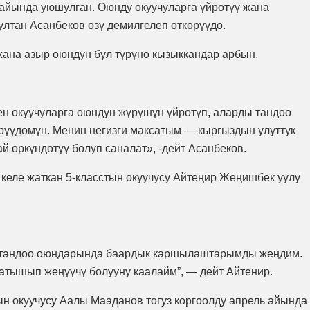
 айында уюшулган. Оюнду окуучуларга үйрөтүү жана
лтан Асанбеков өзү демилгелеп өткөрүүдө.
жана азыр оюндун бул түрүнө кызыккандар арбын.
н окуучуларга оюндун жүрүшүн үйрөтүп, аларды тандоо
рүүдөмүн. Менин негизги максатым — кыргыздын улуттук
ай өркүндөтүү болуп саналат», -дейт Асанбеков.
 келе жаткан 5-класстын окуучусу Айтеңир Жеңишбек уулу
н тандоо оюндарында баардык каршылаштарымды жеңдим.
атышып жеңүүчү болууну каалайм”, — дейт Айтенир.
ын окуучусу Аалы Мааданов тогуз коргоолду апрель айында