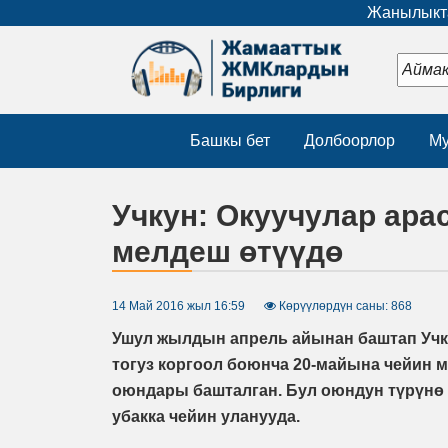
Жанылыкта
Башкы бет
Долбоорлор
Му
Учкун: Окуучулар ара
мелдеш өтүүдө
14 Май 2016 жыл 16:59
Көрүүлөрдүн саны: 868
Ушул жылдын апрель айынан баштап Учк
тогуз коргоол боюнча 20-майына чейин м
оюндары башталган. Бул оюндун түрүнө
убакка чейин уланууда.