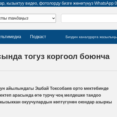
р, кызыктуу видео, фотолорду бизге жөнөтүңүз WhatsApp
0
льтимедиа
Подкаст
Биздин каналдарга жазылың
сында тогуз коргоол боюнча
ун айылындагы Эшбай Токсобаев орто мектебинде
ектеп арасында өтө турчу чоң мелдешке тандоо
 кызыккан окуучулардын көптүгүнөн оюндар азыркы