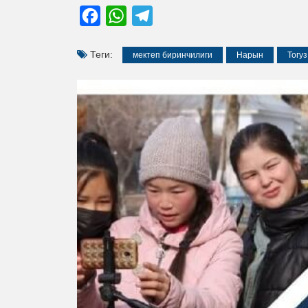
Facebook
WhatsApp
Telegram
Теги:
мектеп биринчилиги
Нарын
Тогуз