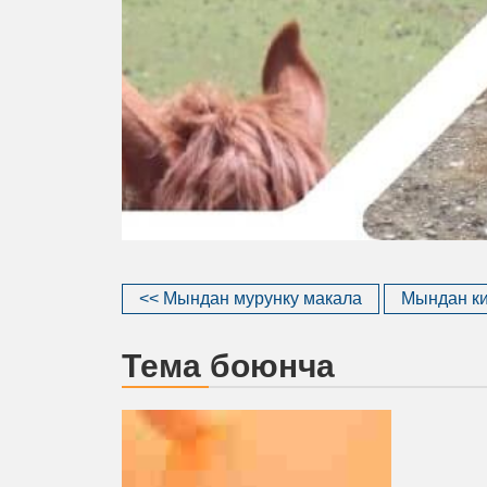
<< Мындан мурунку макала
Мындан ки
Тема боюнча