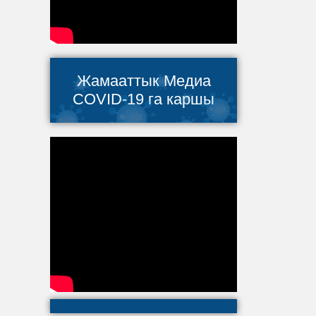
Жамааттык Медиа
COVID-19 га каршы