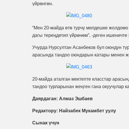
үйрөнгөн.
“Мен 20-майда өтө турчу мелдешке жолдом
дагы тереңдетип үйрөнөм”, -деген ишеничте 
Учурда Нурсултан Асанбеков бул оюндун тү
арасында тандоо оюндарын катары менен же
20-майда аталган мектепте класстар арасы
тандоо турларынан жеңген гана окуучулар к
Даярдаган: Алмаз Эшбаев
Редактору: Найзабек Мукамбет уулу
Сынак үчүн