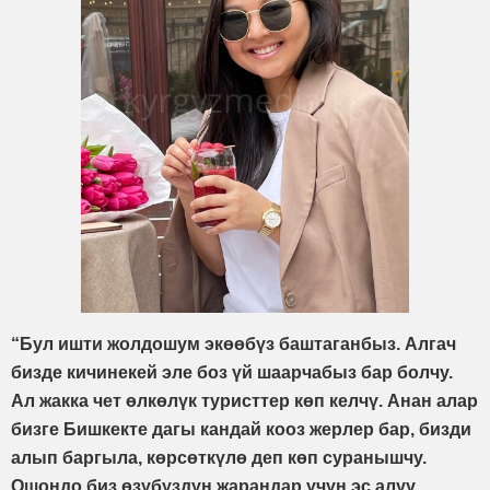
“Бул ишти жолдошум экөөбүз баштаганбыз. Алгач
бизде кичинекей эле боз үй шаарчабыз бар болчу.
Ал жакка чет өлкөлүк туристтер көп келчү. Анан алар
бизге Бишкекте дагы кандай кооз жерлер бар, бизди
алып баргыла, көрсөткүлө деп көп суранышчу.
Ошондо биз өзүбүздүн жарандар үчүн эс алуу