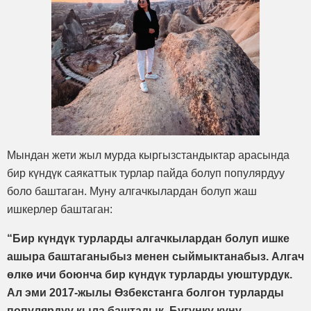
Мындан жети жыл мурда кыргызстандыктар арасында
бир күндүк саякаттык турлар пайда болуп популярдуу
боло баштаган. Муну алгачкылардан болуп жаш
ишкерлер баштаган:
“Бир күндүк турларды алгачкылардан болуп ишке
ашыра баштаганыбыз менен сыймыктанабыз. Алгач
өлкө ичи боюнча бир күндүк турларды уюштурдук.
Ал эми 2017-жылы Өзбекстанга болгон турларды
популярдуу кыла баштадык. Бүгүнкү күнү