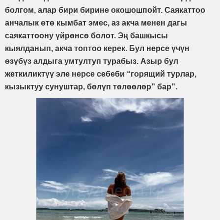
болгом, алар бири бирине окошошпойт. Саякаттоо
анчалык өтө кымбат эмес, аз акча менен дагы
саякаттоону үйрөнсө болот. Эң башкысы
кыялданып, акча топтоо керек. Бул нерсе үчүн
өзүбүз алдыга умтултуп турабыз. Азыр бул
жеткиликтүү эле нерсе себеби “горящий турлар,
кызыктуу сунуштар, бөлүп төлөөлөр” бар”.