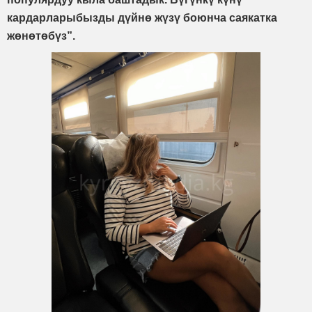
кардарларыбызды дүйнө жүзү боюнча саякатка
жөнөтөбүз”.