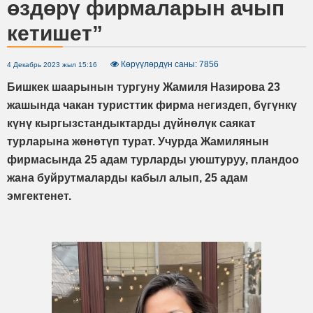
өздөрү фирмаларын ачып
кетишет”
Көрүүлөрдүн саны: 7856
4 Декабрь 2023 жыл 15:16
Бишкек шаарынын тургуну Жамиля Назирова 23
жашында чакан туристтик фирма негиздеп, бүгүнкү
күнү кыргызстандыктарды дүйнөлүк саякат
турларына жөнөтүп турат. Учурда Жамилянын
фирмасында 25 адам турларды уюштуруу, пландоо
жана буйрутмаларды кабыл алып, 25 адам
эмгектенет.