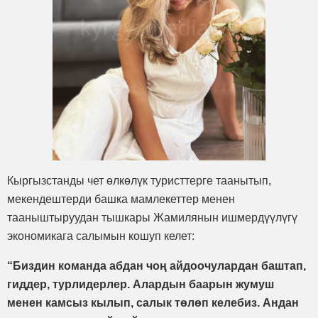
Кыргызстанды чет өлкөлүк туристтерге таанытып,
мекендештерди башка мамлекеттер менен
тааныштыруудан тышкары Жамилянын ишмердүүлүгү
экономикага салымын кошуп келет:
“Биздин команда абдан чоң айдоочулардан баштап,
гиддер, турлидерлер. Алардын баарын жумуш
менен камсыз кылып, салык төлөп келебиз. Андан