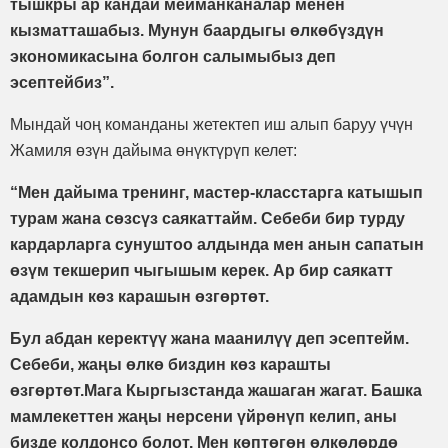
тышкры ар кандай мейманканалар менен
кызматташабыз. Мунун баардыгы өлкөбүздүн
экономикасына болгон салымыбыз деп
эсептейбиз”.
Мындай чоң команданы жетектеп иш алып баруу үчүн
Жамиля өзүн дайыма өнүктүрүп келет:
“Мен дайыма тренинг, мастер-класстарга катышып
турам жана сөзсүз саякаттайм. Себеби бир турду
кардарларга сунуштоо алдында мен анын сапатын
өзүм текшерип чыгышым керек. Ар бир саякатт
адамдын көз карашын өзгөртөт.
Бул абдан керектүү жана маанилүү деп эсептейм.
Себеби, жаңы өлкө биздин көз карашты
өзгөртөт.Мага Кыргызстанда жашаган жагат. Башка
мамлекеттен жаңы нерсени үйрөнүп келип, аны
бизде колдонсо болот. Мен көптөгөн өлкөлөрдө