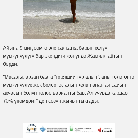
Айына 9 миң сомго эле саякатка барып келүү
мүмкүнчүлүгү бар экендиги жөнүндө Жамиля айтып
берди:
“Мисалы: арзан баага “горящий тур алып”, аны төлөгөнгө
мүмкүнчүлүк жок болсо, эс алып келип анан ай сайын
акчасын бөлүп төлөө варианты бар. Ал учурда кардар
70% үнөмдөйт” деп сөзүн жыйынтыктады.