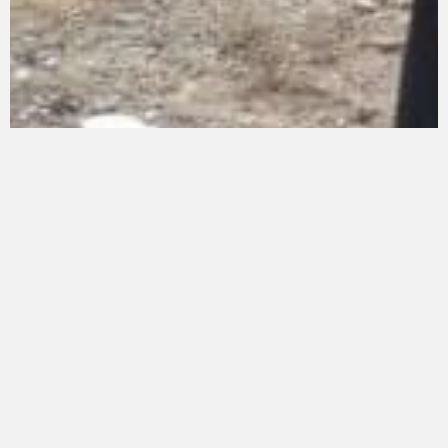
<< Мындан мурунку макала
Мындан кийинки макала >>
Тема боюнча