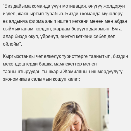
“Биз дайыма команда үчүн мотивация, өнүгүү жолдорун
издеп, жакшыртып турабыз. Биздин команда мүчөлөрү
өз алдынча фирма ачып иштеп кеткени менен мен абдан
сыймыктанам, колдоп, жардам берүүгө даярмын. Буга
алар бизде окуп, үйрөнүп, өнүгүп кеткени себеп деп
ойлойм”.
Кыргызстанды чет өлкөлүк туристтерге таанытып, биздин
мекендештерди башка мамлекеттер менен
тааныштыруудан тышкары Жамилянын ишмердүүлүгү
экономикага салымын кошуп келет: