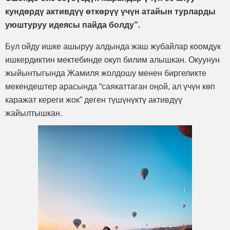
кундөрдү активдүү өткөрүү үчүн атайын турларды
уюштуруу идеясы пайда болду”.
Бул ойду ишке ашыруу алдында жаш жубайлар коомдук
ишкердиктин мектебинде окуп билим алышкан. Окуунун
жыйынтыгында Жамиля жолдошу менен биргеликте
мекендештер арасында “саякаттаган оңой, ал үчүн көп
каражат кереги жок” деген түшүнүктү активдүү
жайылтышкан.