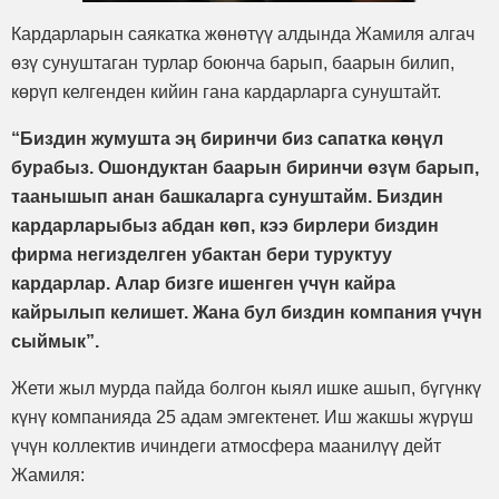
Кардарларын саякатка жөнөтүү алдында Жамиля алгач
өзү сунуштаган турлар боюнча барып, баарын билип,
көрүп келгенден кийин гана кардарларга сунуштайт.
“Биздин жумушта эң биринчи биз сапатка көңүл
бурабыз. Ошондуктан баарын биринчи өзүм барып,
таанышып анан башкаларга сунуштайм. Биздин
кардарларыбыз абдан көп, кээ бирлери биздин
фирма негизделген убактан бери туруктуу
кардарлар. Алар бизге ишенген үчүн кайра
кайрылып келишет. Жана бул биздин компания үчүн
сыймык”.
Жети жыл мурда пайда болгон кыял ишке ашып, бүгүнкү
күнү компанияда 25 адам эмгектенет. Иш жакшы жүрүш
үчүн коллектив ичиндеги атмосфера маанилүү дейт
Жамиля: