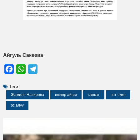
Айгуль Сакеева
Facebook
WhatsApp
Telegram
Теги:
Жамиля Назирова
ишкер айым
саякат
чет олко
эс алуу