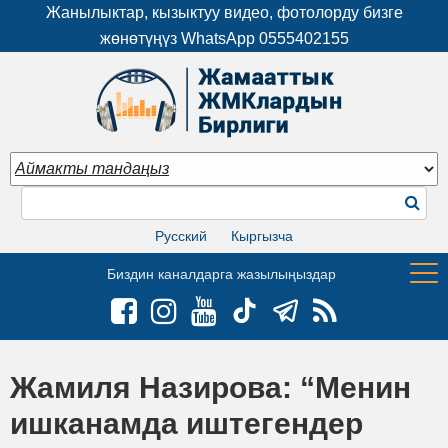
Жанылыктар, кызыктуу видео, фотолорду бизге
жөнөтүңүз WhatsApp
0555402155
Русский
Кыргызча
Биздин каналдарга жазылыңыздар
Жамиля Назирова: “Менин
ишканамда иштегендер