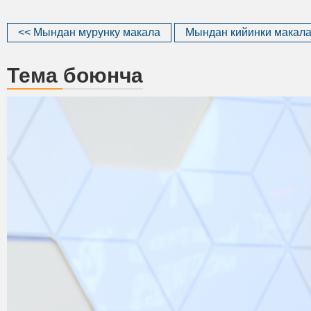
<< Мындан мурунку макала
Мындан кийинки макала
Тема боюнча