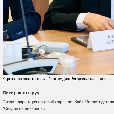
Кыргызстан алгачкы жолу «Росатомдун» Эл аралык жаштар кеңе
Пикир калтыруу
Сиздин дарегиңиз же email жарыяланбайт. Милдеттүү тал
*Сиздин ой-пикириниз