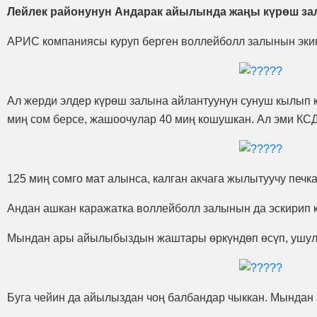
Лейлек районунун Андарак айылында жаңы күрөш зал
АРИС компаниясы куруп берген воллейболл залынын экинч
Ал жерди элдер күрөш залына айлантуунун сунуш кылып ке
миң сом берсе, жашоочулар 40 миң кошушкан. Ал эми КСД
125 миң сомго мат алынса, калган акчага жылытуучу печ
Андан ашкан каражатка воллейболл залынын да эскирип к
Мындан ары айылыбыздын жаштары өркүндөп өсүп, ушул 
Буга чейин да айылыздан чоң балбандар чыккан. Мындан 