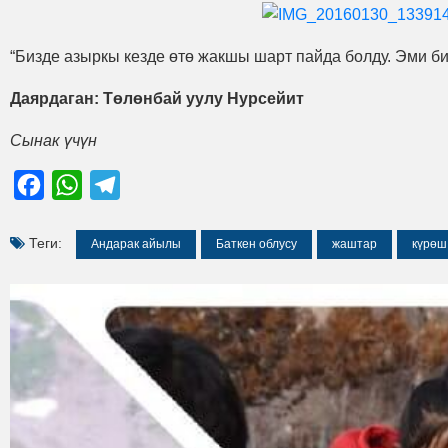
“Бизде азыркы кезде өтө жакшы шарт пайда болду. Эми б
Даярдаган: Төлөнбай уулу Нурсейит
Сынак үчүн
Facebook
WhatsApp
Telegram
Теги:
Андарак айылы
Баткен облусу
жаштар
күрөш