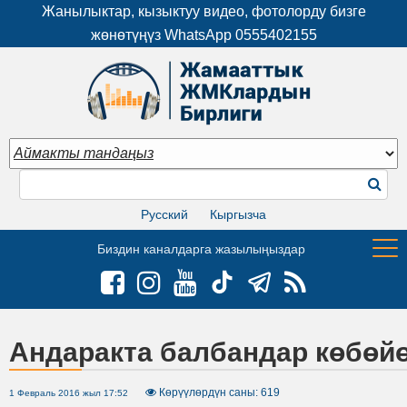
Жанылыктар, кызыктуу видео, фотолорду бизге
жөнөтүңүз WhatsApp
0555402155
Русский
Кыргызча
Биздин каналдарга жазылыңыздар
Андаракта балбандар көбөй
Көрүүлөрдүн саны: 619
1 Февраль 2016 жыл 17:52