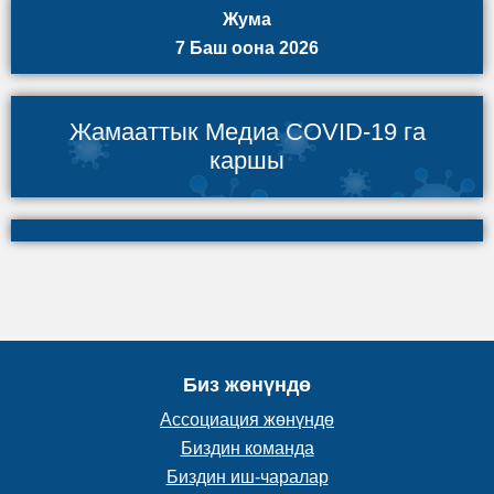
Жума
7 Баш оона 2026
Жамааттык Медиа COVID-19 га
каршы
Биз жөнүндө
Ассоциация жөнүндө
Биздин команда
Биздин иш-чаралар