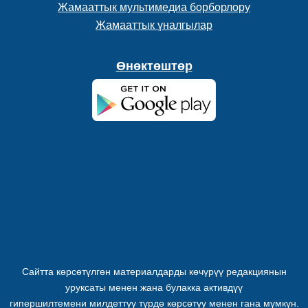
Жамааттык мультимедиа борборлору
Жамааттык үналгылар
Өнөктөштөр
Сайтта көрсөтүлгөн материалдарды көчүрүү редакциянын
уруксаты менен жана булакка активдүү
гипершилтемени милдеттүү түрдө көрсөтүү менен гана мүмкүн.