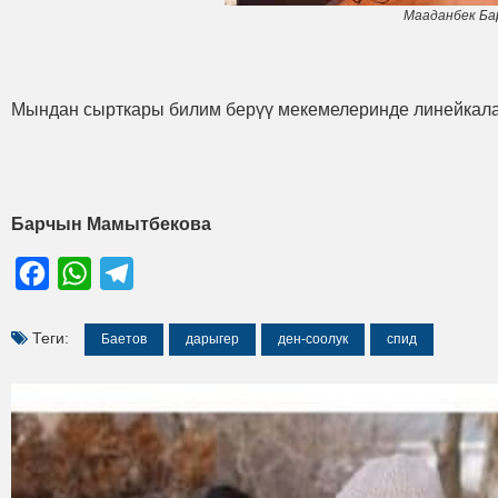
Мааданбек Ба
Мындан сырткары билим берүү мекемелеринде линейкалар
Барчын Мамытбекова
Facebook
WhatsApp
Telegram
Теги:
Баетов
дарыгер
ден-соолук
спид