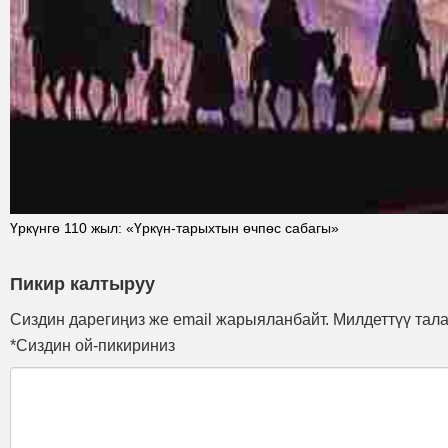
Үркүнгө 110 жыл: «Үркүн-тарыхтын өчпөс сабагы»
Пикир калтыруу
Сиздин дарегиңиз же email жарыяланбайт. Милдеттүү тал
*Сиздин ой-пикириниз