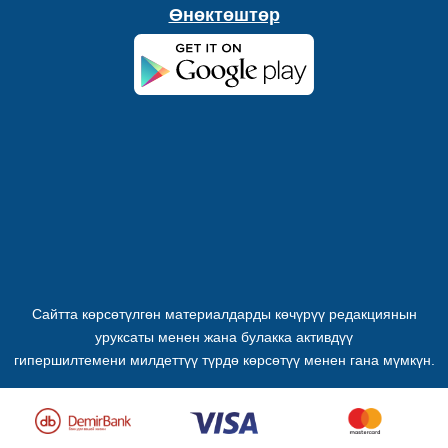
Өнөктөштөр
Сайтта көрсөтүлгөн материалдарды көчүрүү редакциянын
уруксаты менен жана булакка активдүү
гипершилтемени милдеттүү түрдө көрсөтүү менен гана мүмкүн.