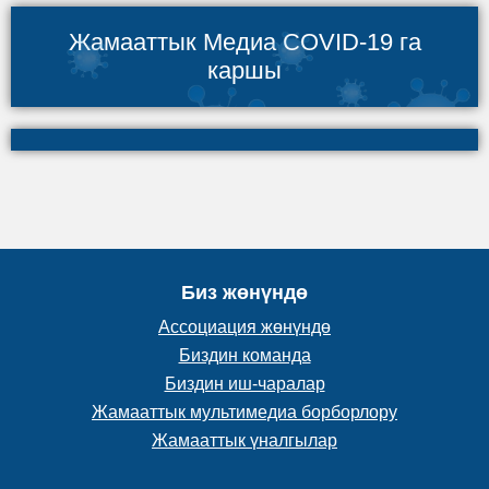
Жамааттык Медиа COVID-19 га
каршы
Биз жөнүндө
Ассоциация жөнүндө
Биздин команда
Биздин иш-чаралар
Жамааттык мультимедиа борборлору
Жамааттык үналгылар