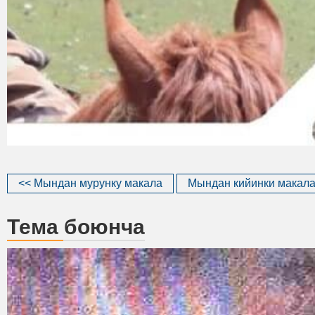
<< Мындан мурунку макала
Мындан кийинки макала
Тема боюнча