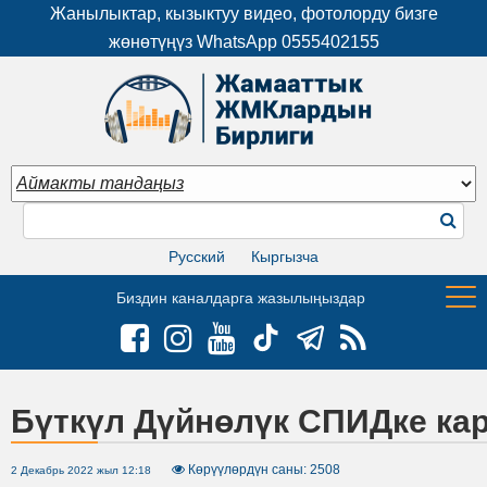
Жанылыктар, кызыктуу видео, фотолорду бизге
жөнөтүңүз WhatsApp
0555402155
Русский
Кыргызча
Биздин каналдарга жазылыңыздар
Бүткүл Дүйнөлүк СПИДке кар
Көрүүлөрдүн саны: 2508
2 Декабрь 2022 жыл 12:18