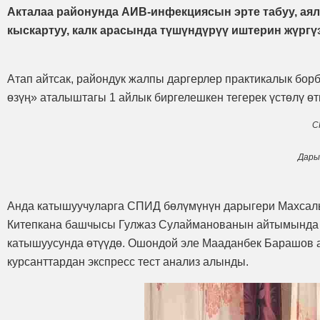
Акталаа районунда АИВ-инфекциясын эрте табуу, ая
кыскартуу, калк арасында түшүндүрүү иштерин жүргү
Атап айтсак, райондук жалпы даргерлер практикалык борб
өзүң» аталыштагы 1 айлык биргелешкен тегерек үстөлү өт
С
Дары
Анда катышуучуларга СПИД бөлүмүнүн дарыгери Махсаль
Китепкана башчысы Гулжаз Сулайманованын айтымында м
катышуусунда өтүүдө. Ошондой эле Мааданбек Барашов а
курсанттардан экспресс тест анализ алынды.