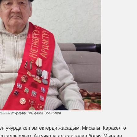
лынын тургуну Тойчубек Эсенбаев
ен учурда көп эмгектерди жасадым. Мисалы, Каракөлгө
ол салдырдым. Ал учурда ал жак талаа болчу. Мындан