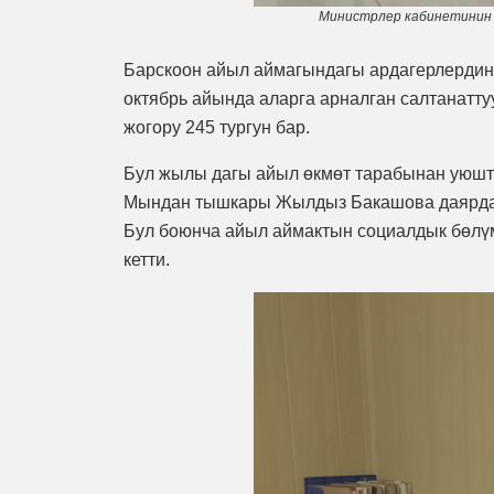
Министрлер кабинетинин
Барскоон айыл аймагындагы ардагерлердин 
октябрь айында аларга арналган салтанатт
жогору 245 тургун бар.
Бул жылы дагы айыл өкмөт тарабынан уюшту
Мындан тышкары Жылдыз Бакашова даярдап
Бул боюнча айыл аймактын социалдык бөлү
кетти.