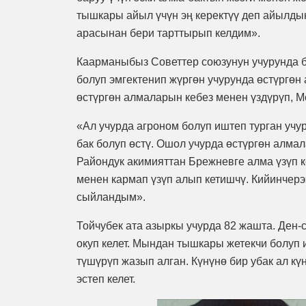
тышкары айыл үчүн эң керектүү деп айылдын
арасынан бери тарттырып келдим».
Каарманыбыз Советтер союзунун учурунда б
болуп эмгектенип жүргөн учурунда өстүргөн
өстүргөн алмаларын кебез менен үздүрүп, 
«Ал учурда агроном болуп иштеп турган учу
бак болуп өстү. Ошол учурда өстүргөн алм
Райондук акимияттан Брежневге алма үзүп к
менен кармап үзүп алып кетишчү. Кийинчер
сыйландым».
Тойчубек ата азыркы учурда 82 жашта. Ден-
окуп келет. Мындан тышкары жетекчи болуп 
түшүрүп жазып алган. Күнүнө бир убак ал кү
эстеп келет.