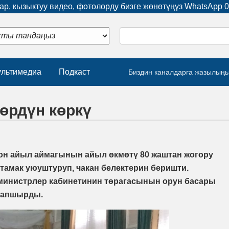
р, кызыктуу видео, фотолорду бизге жөнөтүңүз WhatsApp
0
льтимедиа
Подкаст
Биздин каналдарга жазылың
өрдүн көркү
оон айыл аймагынын айыл өкмөтү 80 жаштан жогору
 тамак уюуштуруп, чакан белектерин беришти.
 министрлер кабинетинин төрагасынын орун басары
тапшырды.