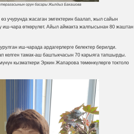
 төрагасынын орун басары Жылдыз Бакашова
өз учурунда жасаган эмгектерин баалап, жыл сайын
уу иш-чара өткөрүлөт. Айыл аймакта жалпысынан 80 жаштан
рулган иш-чарада ардагерлерге белектер берилди.
 келген тамак-аш баштыкчасын 70 карыяга тапшырды.
мүнүн кызматкери Эркин Жапарова төмөнкүлөргө токтоло