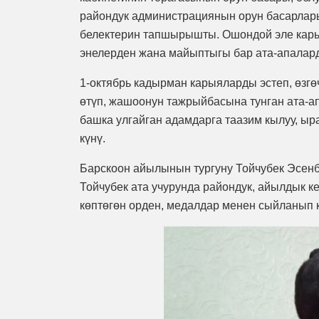
райондук администрациянын орун басарлары
белектерин тапшырышты. Ошондой эле карыл
энелерден жана майыптыгы бар ата-апалард
1-октябрь кадырман карыяларды эстеп, өзгө
өтүп, жашоонун тажрыйбасына тунган ата-а
башка улгайган адамдарга таазим кылуу, ы
күнү.
Барскоон айылынын тургуну Тойчубек Эсенб
Тойчубек ата учурунда райондук, айылдык к
көптөгөн орден, медалдар менен сыйланып к