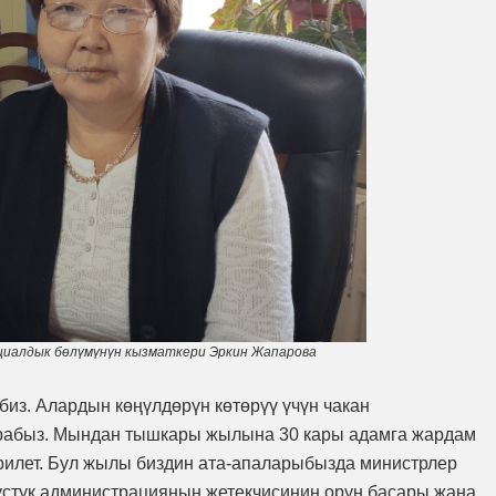
циалдык бөлүмүнүн кызматкери Эркин Жапарова
биз. Алардын көңүлдөрүн көтөрүү үчүн чакан
рабыз. Мындан тышкары жылына 30 кары адамга жардам
рилет. Бул жылы биздин ата-апаларыбызда министрлер
устук администрациянын жетекчисинин орун басары жана