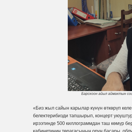
Барскоон айыл аймактын со
«Биз жыл сайын карылар күнүн өткөрүп келе
белектерибизди тапшырып, концерт уюушту
ирээтинде 500 киллограммдан таш көмүр бе
кабинетинин төрагасынын орун басары, обл