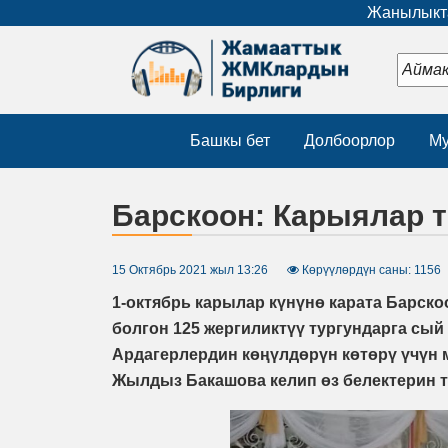
Жанылыкта
Башкы бет
Долбоорлор
Му
Барскоон: Карыялар т
15 Октябрь 2021 жыл 13:26
Көрүүлөрдүн саны: 1156
1-октябрь карылар күнүнө карата Барск
болгон 125 жергиликтүү тургундарга сый
Ардагерлердин көңүлдөрүн көтөрү үчүн
Жылдыз Бакашова келип өз белектерин 