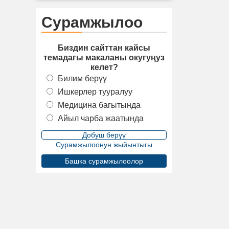
Сурамжылоо
Биздин сайттан кайсы
темадагы макаланы окугуңуз
келет?
Билим берүү
Ишкерлер тууралуу
Медицина багытында
Айыл чарба жаатында
Сурамжылоонун жыйынтыгы
Башка сурамжылоолор