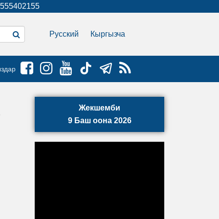
555402155
Русский
Кыргызча
ыздар
Жекшемби
9 Баш оона 2026