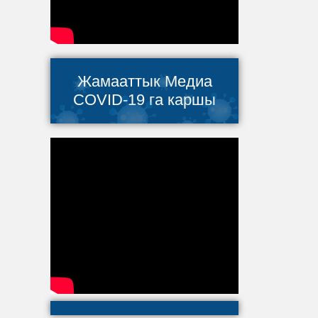
Жамааттык Медиа
COVID-19 га каршы