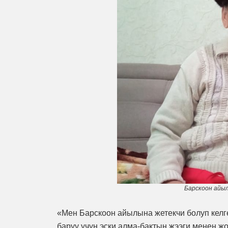
Барскоон айы
«Мен Барскоон айылына жетекчи болуп келг
баруу үчүн эски алма-бактын жээги менен ж