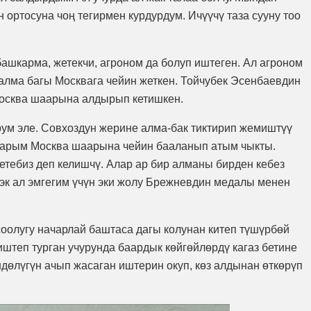
 ортосуна чоң тегирмен курдурдум. Ичүүчү таза сууну тоо
ашкарма, жетекчи, агроном да болуп иштеген. Ал агроном
 алма багы Москвага чейин жеткен. Тойчубек Эсенбаевдин
Москва шаарына алдырып кетишкен.
рум эле. Совхоздун жерине алма-бак тиктирип жемиштүү
аларым Москва шаарына чейин бааланып атым чыкты.
етебиз деп келишчү. Алар ар бир алманы бирден кебез
ээк ал эмгегим үчүн эки жолу Брежневдин медалы менен
соолугу начарлай баштаса дагы колунан китеп түшүрбөй
иштеп турган учурунда баардык көйгөйлөрдү кагаз бетине
ндөлүгүн ачып жасаган иштерин окуп, көз алдынан өткөрүп