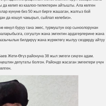
 да келип өз каалоо-тилектерин айтышты. Ала келген
ар күнүнө биз 50 жыл бирге жашаган, жалгыз бой
ан да кошуп чакырып, сыйлап келебиз».
чө көңүл буруу гана эмес, турмуштун оор сыноолорунан
паларыбызга, согуштун жана эмгектин ардагерлерине жана
раазычылык билдирүү жана жүрөктөгү жылуу сөздөрдү айтуу
аев Жети-Өгүз районуна 38 жыл эмгеги сиңген адам.
еңештин депутаты болгон. Райондо жасаган эмгектери үчүн
елген.