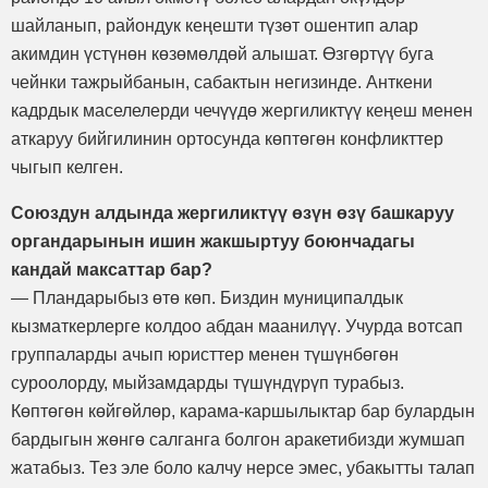
шайланып, райондук кеңешти түзөт ошентип алар
акимдин үстүнөн көзөмөлдөй алышат. Өзгөртүү буга
чейнки тажрыйбанын, сабактын негизинде. Анткени
кадрдык маселелерди чечүүдө жергиликтүү кеңеш менен
аткаруу бийгилинин ортосунда көптөгөн конфликттер
чыгып келген.
Союздун алдында жергиликтүү өзүн өзү башкаруу
органдарынын ишин жакшыртуу боюнчадагы
кандай максаттар бар?
— Пландарыбыз өтө көп. Биздин муниципалдык
кызматкерлерге колдоо абдан маанилүү. Учурда вотсап
группаларды ачып юристтер менен түшүнбөгөн
суроолорду, мыйзамдарды түшүндүрүп турабыз.
Көптөгөн көйгөйлөр, карама-каршылыктар бар булардын
бардыгын жөнгө салганга болгон аракетибизди жумшап
жатабыз. Тез эле боло калчу нерсе эмес, убакытты талап