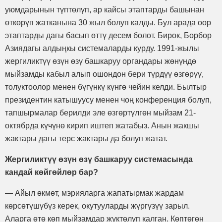
уюмдарынын түптөлүп, ар кайсы этаптарды башынан
өткөрүп жатканына 30 жыл болуп калды. Бул арада оор
этаптарды дагы басып өттү десем болот. Бирок, Борбор
Азиядагы алдыңкы системаларды курду. 1991-жылы
жергиликтүү өзүн өзү башкаруу органдары жөнүндө
мыйзамды кабыл алып ошондон бери түрдүү өзгөрүү,
толуктоолор менен бүгүнкү күнгө чейин келди. Былтыр
президентин катышуусу менен чоң конференция болуп,
тапшырмалар берилди эле өзгөртүлгөн мыйзам 21-
октябрда күчүнө кирип иштеп жатабыз. Анын жакшы
жактары дагы терс жактары да болуп жатат.
Жергиликтүү өзүн өзү башкаруу системасында
кандай көйгөйлөр бар?
— Айыл өкмөт, мэрияларга жапатырмак жардам
көрсөтүшүбүз керек, окутууларды жүргүзүү зарыл.
Аларга өтө көп мыйзамдар жүктөлүп калган. Көптөгөн