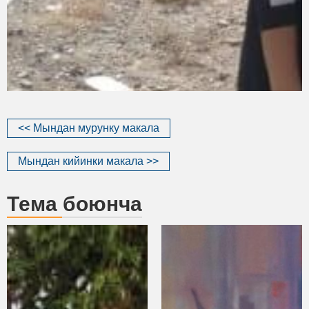
<< Мындан мурунку макала
Мындан кийинки макала >>
Тема боюнча