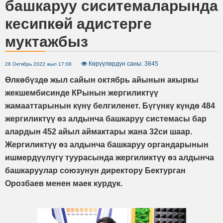
башкаруу сиситемаларында
кесипкөй адистерге
муктажбыз
Көрүүлөрдүн саны: 3845
28 Октябрь 2022 жыл 17:08
Өлкөбүздө жыл сайын октябрь айынын акыркы
жекшембисинде КРынын жергиликтүү
жамааттарынын күнү белгиленет. Бүгүнкү күндө 484
жергиликтүү өз алдынча башкаруу системасы бар
алардын 452 айыл аймактары жана 32си шаар.
Жергиликтүү өз алдынча башкаруу органдарынын
ишмердүүлүгү туурасында жергиликтүү өз алдынча
башкаруулар союзунун директору Бектурган
Орозбаев менен маек курдук.