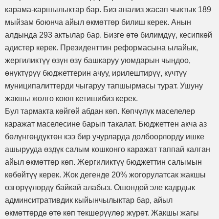
карама-каршылыктар бар. Биз анализ жасап чыктык 189
мыйзам боюнча айыл өкмөттөр билиш керек. Анын
алдында 293 актылар бар. Бизге өтө билимдүү, кесипкөй
адистер керек. Президенттин реформасына ылайык,
жергиликтүү өзүн өзү башкаруу уюмдарын чыңдоо,
өнүктүрүү бюджеттерин ачуу, ирилештирүү, күчтүү
муниципалиттерди чыгаруу тапшырмасы турат. Ушуну
жакшы жолго коюп кетишибиз керек.
Бул тармакта көйгөй абдан көп. Көпчүлүк маселелер
каражат маселесине барып такалат. Бюджеттен акча аз
бөлүнгөңдүктөн кээ бир учурларда долбоорлорду ишке
ашырууда өздүк салым кошконго каражат таппай калган
айыл өкмөттөр көп. Жергиликтүү бюджеттин салымын
көбөйтүү керек. Жок дегенде 20% жогорулатсак жакшы
өзгөрүүлөрдү байкай алабыз. Ошондой эле кадрдык
админситративдик кыйынчылыктар бар, айыл
өкмөттөрдө өтө көп текшерүүлөр жүрөт. Жакшы жагы