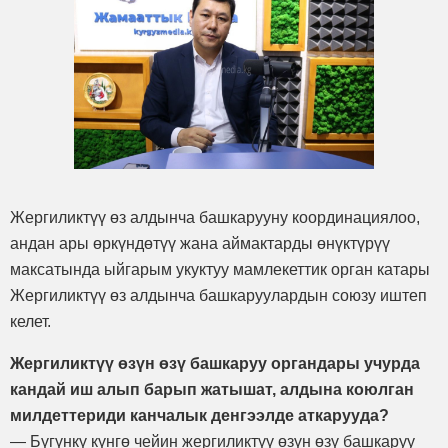
Жергиликтүү өз алдынча башкарууну координациялоо,
андан ары өркүндөтүү жана аймактарды өнүктүрүү
максатында ыйгарым укуктуу мамлекеттик орган катары
Жергиликтүү өз алдынча башкаруулардын союзу иштеп
келет.
Жергиликтүү өзүн өзү башкаруу органдары учурда
кандай иш алып барып жатышат, алдына коюлган
милдеттериди канчалык денгээлде аткарууда?
— Бүгүнкү күнгө чейин жергиликтүү өзүн өзү башкаруу