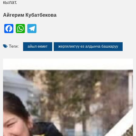
кылат.
Айгерим Кубатбекова
Facebook
WhatsApp
Telegram
Теги:
айыл өкмөт
жергиликтүү өз алдынча башкаруу