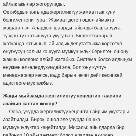
айлык акылар жогорулады.
Оетябрдын аягында жергиликтүү жамааттык күнү
белгиленгени турат. Жамаат деген ошол аймакта
жашаган эл. Алардын шаарды, айылды башкарууга
түздөн-түз катышууга укугу бар. Бюджетти карап
жатканда катышып, айылдык депутаттыкка көрсөтүп
өнүгүүсүн салым кошууга мүмкүнчүлүк берилген ошону
жакшы колдоно албай жатабыз. Система болсо алдыңкы
өнүккөн өлкөлөрдүкүндөй эле. Болгону күчтүү
менеджерлер келсе, кадр барын чечет дейт кесипкөй
адистерге муктажбыз.
Жаңы мыйзамда жергиликтүү кеңештин таасири
азайып калган жокпу?
— Ооба, учурда жергиликтүү кеңештин айрым укуктары
азайтылды. Бирок, ошол эле учурда башка
мүмкүнчүлүктөр кеңейтилди. Мисалы: айылдарда бир
райондо 10 айыл өкмөтү болсо алардан өкүлдөр