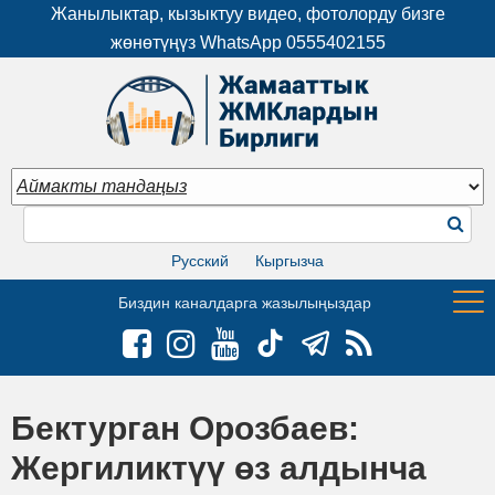
Жанылыктар, кызыктуу видео, фотолорду бизге
жөнөтүңүз WhatsApp
0555402155
Русский
Кыргызча
Биздин каналдарга жазылыңыздар
Бектурган Орозбаев:
Жергиликтүү өз алдынча