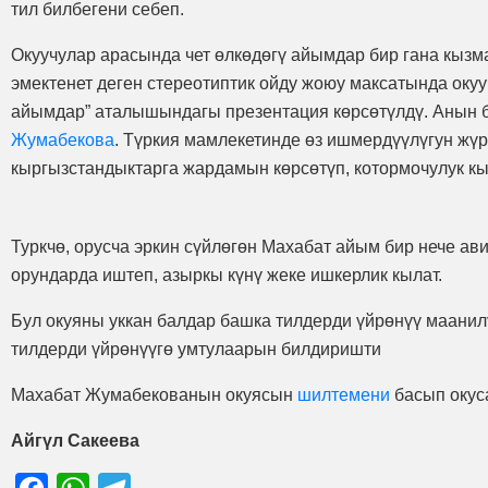
тил билбегени себеп.
Окуучулар арасында чет өлкөдөгү айымдар бир гана кызм
эмектенет деген стереотиптик ойду жоюу максатында окуу
айымдар” аталышындагы презентация көрсөтүлдү. Анын
Жумабекова
. Түркия мамлекетинде өз ишмердүүлүгун жүрг
кыргызстандыктарга жардамын көрсөтүп, котормочулук кы
Туркчө, орусча эркин сүйлөгөн Махабат айым бир нече а
орундарда иштеп, азыркы күнү жеке ишкерлик кылат.
Бул окуяны уккан балдар башка тилдерди үйрөнүү маанилү
тилдерди үйрөнүүгө умтулаарын билдиришти
Махабат Жумабекованын окуясын
шилтемени
басып окус
Айгүл Сакеева