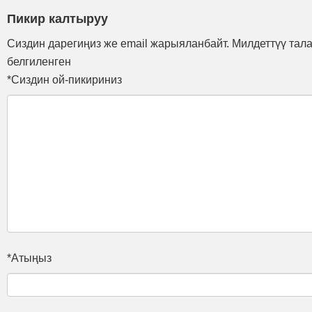
Пикир калтыруу
Сиздин дарегиңиз же email жарыяланбайт. Милдеттүү тал
белгиленген
*Сиздин ой-пикириниз
*Атыңыз