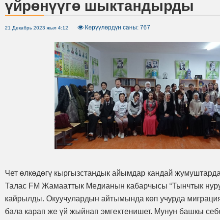
үйрөнүүгө шыктандырды
Көрүүлөрдүн саны: 767
21 Декабрь 2023 жыл 4:12
Чет өлкөдөгү кыргызстандык айымдар кандай жумуштарда
Талас FM Жамааттык Медианын кабарчысы “Тынчтык нуру
кайрылды. Окуучулардын айтымында көп учурда миграци
бала карап же үй жыйнап эмгектенишет. Мунун башкы себ