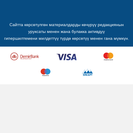
Сайтта көрсөтүлгөн материалдарды көчүрүү редакциянын
уруксаты менен жана булакка активдүү
гипершилтемени милдеттүү түрдө көрсөтүү менен гана мүмкүн.