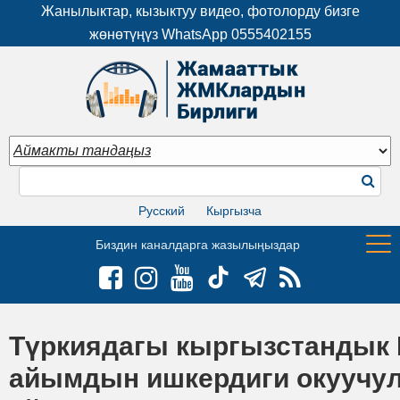
Жанылыктар, кызыктуу видео, фотолорду бизге
жөнөтүңүз WhatsApp
0555402155
Русский
Кыргызча
Биздин каналдарга жазылыңыздар
Түркиядагы кыргызстандык
айымдын ишкердиги окуучу