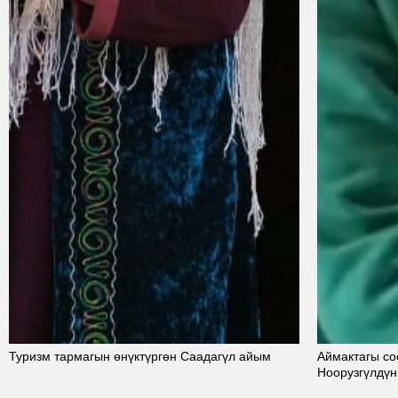
Туризм тармагын өнүктүргөн Саадагүл айым
Аймактагы со
Ноорузгүлдүн