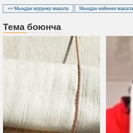
<< Мындан мурунку макала
Мындан кийинки макала
Тема боюнча