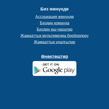
Биз жөнүндө
Ассоциация жөнүндө
Биздин команда
Биздин иш-чаралар
Жамааттык мультимедиа борборлору
Жамааттык үналгылар
Өнөктөштөр