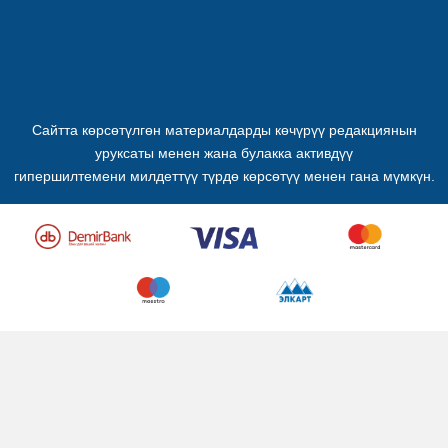
Сайтта көрсөтүлгөн материалдарды көчүрүү редакциянын
уруксаты менен жана булакка активдүү
гипершилтемени милдеттүү түрдө көрсөтүү менен гана мүмкүн.