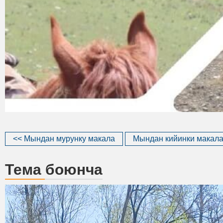
<< Мындан мурунку макала
Мындан кийинки макала
Тема боюнча