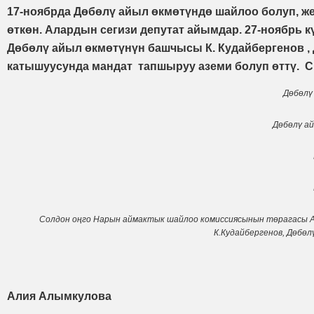
17-ноябрда Дөбөлү айыл өкмөтүндө шайлоо болуп, ж
өткөн. Алардын сегизи депутат айымдар. 27-ноябрь
Дөбөлү айыл өкмөтүнүн башчысы К. Кудайбергенов 
катышуусунда мандат тапшыруу аземи болуп өттү. 
Дөбөлү
Дөбөлү а
Солдон оңго Нарын аймактык шайлоо комиссиясынын төрагасы А
К.Кудайбергенов, Дөбө
Алия Алымкулова