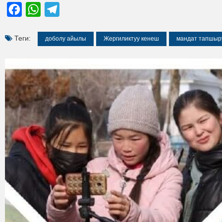
Facebook
WhatsApp
Telegram
Теги:
доболу айылы
Жергиликтуу кенеш
мандат тапшыр