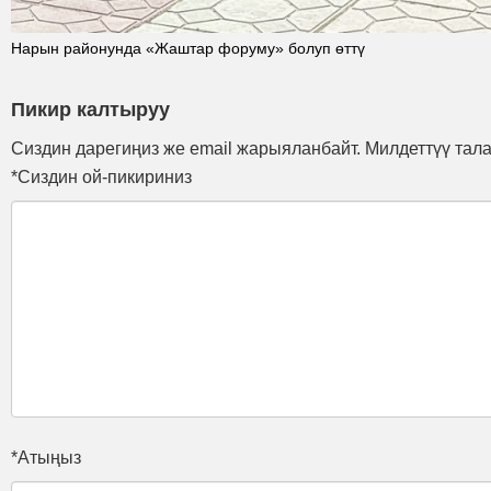
Нарын районунда «Жаштар форуму» болуп өттү
Пикир калтыруу
Сиздин дарегиңиз же email жарыяланбайт. Милдеттүү тал
*Сиздин ой-пикириниз
*Атыңыз