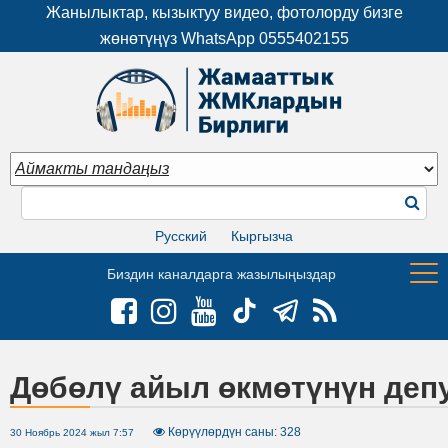
Жанылыктар, кызыктуу видео, фотолорду бизге
жөнөтүңүз WhatsApp
0555402155
Русский
Кыргызча
Биздин каналдарга жазылыңыздар
Дөбөлү айыл өкмөтүнүн деп
Көрүүлөрдүн саны: 328
30 Ноябрь 2024 жыл 7:57