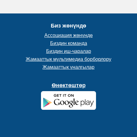
Биз жөнүндө
Ассоциация жөнүндө
Биздин команда
Биздин иш-чаралар
Жамааттык мультимедиа борборлору
Жамааттык үналгылар
Өнөктөштөр