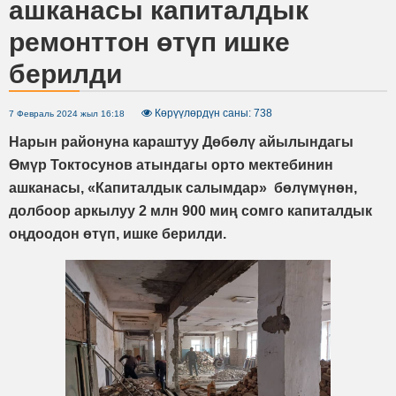
ашканасы капиталдык
ремонттон өтүп ишке
берилди
Көрүүлөрдүн саны: 738
7 Февраль 2024 жыл 16:18
Нарын районуна караштуу Дөбөлү айылындагы
Өмүр Токтосунов атындагы орто мектебинин
ашканасы, «Капиталдык салымдар» бөлүмүнөн,
долбоор аркылуу 2 млн 900 миң сомго капиталдык
оңдоодон өтүп, ишке берилди.