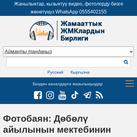
Жанылыктар, кызыктуу видео, фотолорду бизге
жөнөтүңүз WhatsApp
0555402155
Русский
Кыргызча
Биздин каналдарга жазылыңыздар
Фотобаян: Дөбөлү
айылынын мектебинин