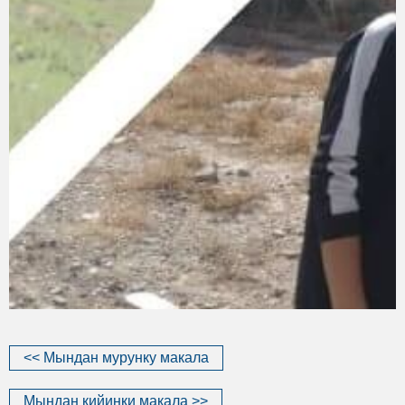
<< Мындан мурунку макала
Мындан кийинки макала >>