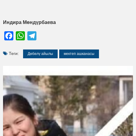
Индира Мөндүрбаева
Facebook
WhatsApp
Telegram
Теги:
Дөбөлү айылы
мектеп ашканасы