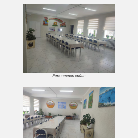
Ремонттон кийин