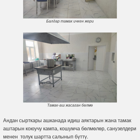
Балдар тамак ичкен жери
Тамак-аш жасаган бөлмө
Андан сырткары ашканада идиш аяктарын жана тамак
аштарын коюучу кампа, кошумча бөлмөлөр, санузелдери
менен толук шартта салынып бүттү.