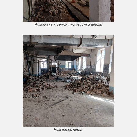
Ашкананын ремонтко чейинки абалы
Ремонтко чейин