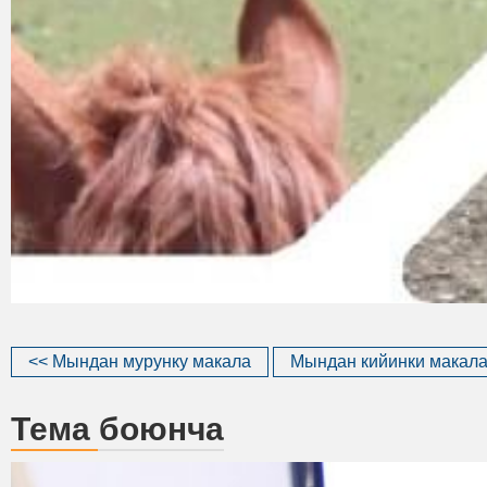
<< Мындан мурунку макала
Мындан кийинки макала
Тема боюнча