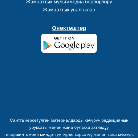
Жамааттык мультимедиа борборлору
Жамааттык үналгылар
Өнөктөштөр
Сайтта көрсөтүлгөн материалдарды көчүрүү редакциянын
уруксаты менен жана булакка активдүү
гипершилтемени милдеттүү түрдө көрсөтүү менен гана мүмкүн.