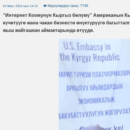
Көрүүлөрдүн саны: 7746
20 Март 2024 жыл 14:13
“Интернет Коомунун Кыргыз бөлүмү” Американын Кы
күчөтүүгө жана чакан бизнести өнүктүрүүгө багытт
жыш жайгашкан аймактарында өтүүдө.