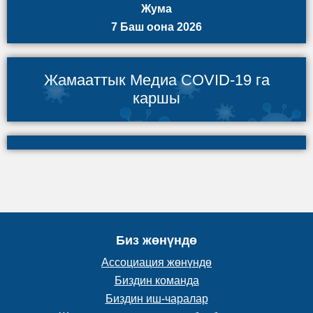
Жума
7 Баш оона 2026
Жамааттык Медиа COVID-19 га
каршы
Биз жөнүндө
Ассоциация жөнүндө
Биздин команда
Биздин иш-чаралар