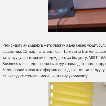
Региондогу айымдарга жеткиликтүү жана бекер уюштурул
шаарында, 15-мартта Кызыл-Кыя, 16-мартта Баткен шаар
катышуучулар төмөнкү көндүмдөргө ээ болушту: MISTT (Mobi
Business мессенджерлери сыяктуу социалдык тармактарды 
бөлмөлөрдү ээлөө платформаларында кантип катталууну ж
башкаруу системасы менен иштөөнү үйрөнүштү.