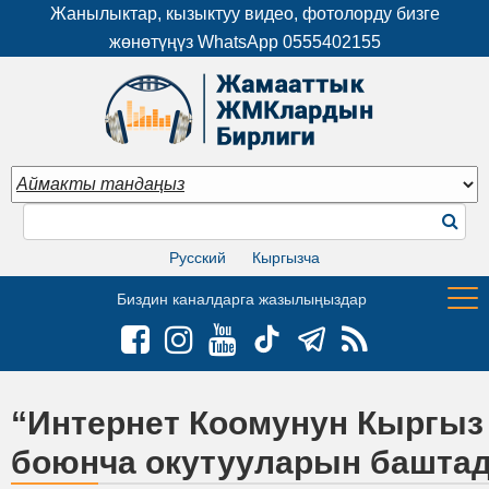
Жанылыктар, кызыктуу видео, фотолорду бизге
жөнөтүңүз WhatsApp
0555402155
Русский
Кыргызча
Биздин каналдарга жазылыңыздар
“Интернет Коомунун Кыргыз
боюнча окутууларын башта