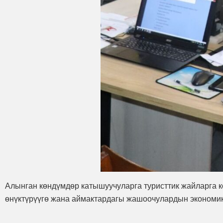
Алынган көндүмдөр катышуучуларга туристтик жайларга кө
өнүктүрүүгө жана аймактардагы жашоочулардын экономика