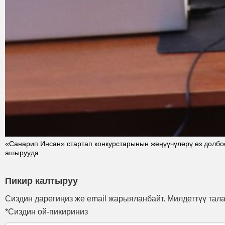
«Санарип Инсан» стартап конкурстарынын жеңүүчүлөрү өз долбо
ашырууда
Пикир калтыруу
Сиздин дарегиңиз же email жарыяланбайт. Милдеттүү тал
*Сиздин ой-пикириниз