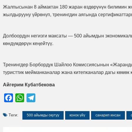
Жалпысынан 8 аймактан 180 жаран өздөрүнүн билимин жог
жылдырууну үйрөнүп, тренингдин аягында сертификаттарг
Долбоордун негизги максаты — 500 айымдын экономикалы
көндүмдөрүн кеңейтүү.
Тренингдер Борбордук Шайлоо Комиссиясынын «Жарандык 
туристтик мейманканалар жана китепканалар дагы көмөк 
Айгерим Кубатбекова
Facebook
WhatsApp
Telegram
Теги:
500 айымды окутуу
конок үйү
санарип инсан