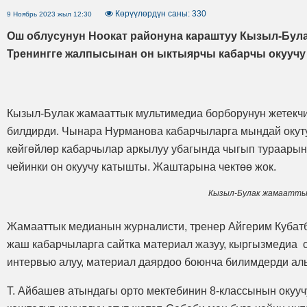
Көрүүлөрдүн саны: 330
9 Ноябрь 2023 жыл 12:30
Ош облусунун Ноокат районуна караштуу Кызыл-Була
Тренингге жалпысынан он ыктыярчы кабарчы окуучу
Кызыл-Булак жамааттык мультимедиа борборунун жетекчи
билдирди. Чынара Нурманова кабарчыларга мындай окуту
көйгөйлөр кабарчылар аркылуу убагында чыгып тураарын 
чейинки он окуучу катышты. Жаштарына чектөө жок.
Кызыл-Булак жамаатты
Жамааттык медианын журналисти, тренер Айгерим Кубатб
жаш кабарчыларга сайтка материал жазуу, кыргызмедиа с
интервью алуу, материал даярдоо боюнча билимдерди ал
Т. Айбашев атындагы орто мектебинин 8-классынын окууч