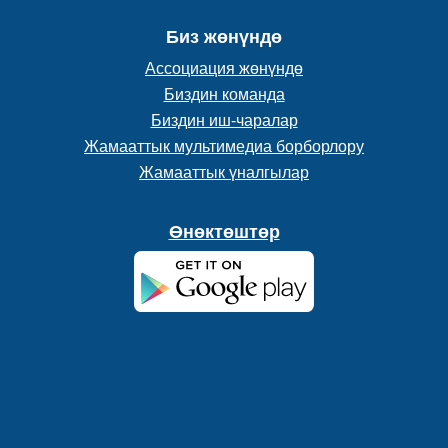
Биз жөнүндө
Ассоциация жөнүндө
Биздин команда
Биздин иш-чаралар
Жамааттык мультимедиа борборлору
Жамааттык үналгылар
Өнөктөштөр