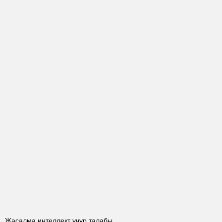
Жасалма интеллект учур талабы