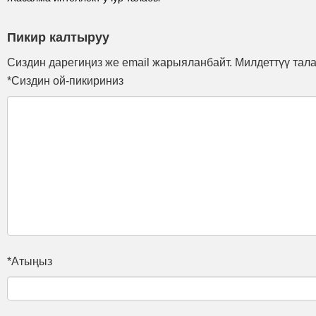
Пикир калтыруу
Сиздин дарегиңиз же email жарыяланбайт. Милдеттүү тал
*Сиздин ой-пикириниз
*Атыңыз