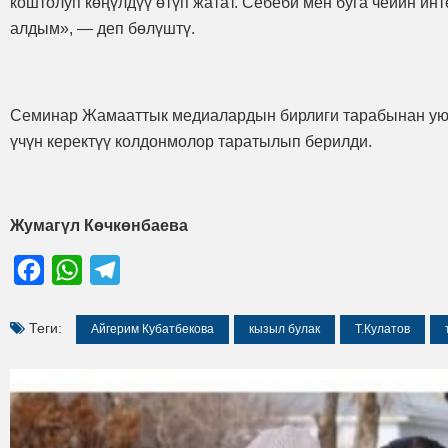
коштолуп көңүлдүү өтүп жатат. Себеби мен буга чейин ин
алдым», — деп бөлүштү.
Семинар Жамааттык медиалардын бирлиги тарабынан у
үчүн керектүү колдонмолор таратылып берилди.
Жумагүл Көчкөнбаева
Facebook
WhatsApp
Telegram
Теги:
Айгерим Кубатбекова
кызыл булак
Т.Кулатов