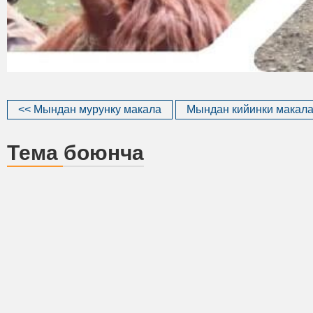
<< Мындан мурунку макала
Мындан кийинки макала
Тема боюнча