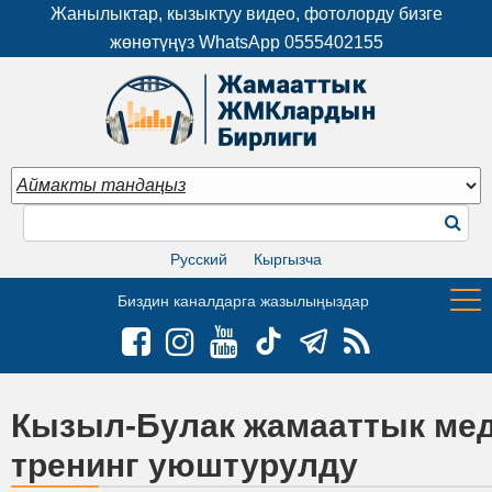
Жанылыктар, кызыктуу видео, фотолорду бизге
жөнөтүңүз WhatsApp
0555402155
Русский
Кыргызча
Биздин каналдарга жазылыңыздар
Кызыл-Булак жамааттык мед
тренинг уюштурулду