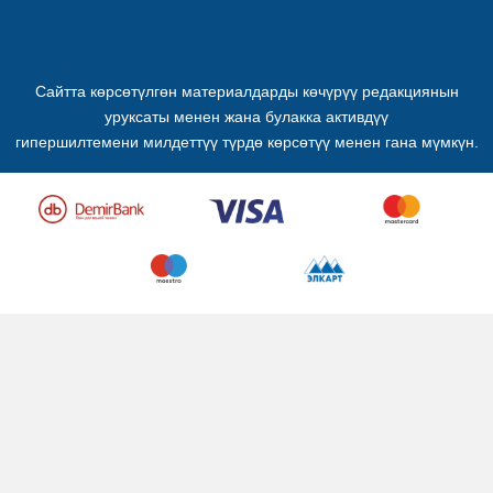
Сайтта көрсөтүлгөн материалдарды көчүрүү редакциянын
уруксаты менен жана булакка активдүү
гипершилтемени милдеттүү түрдө көрсөтүү менен гана мүмкүн.