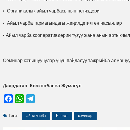
• Органикалык айыл чарбасынын негиздери
• Айыл чарба тармагындагы жеңилдетилген насыялар
• Айыл чарба кооперативдерин түзүү жана анын артыкчы
Семинар катышуучулар үчүн пайдалуу тажрыйба алмашууга
Даярдаган: Көчкөнбаева Жумагүл
Facebook
WhatsApp
Telegram
Теги:
айыл чарба
Ноокат
семинар