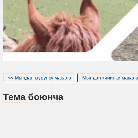
<< Мындан мурунку макала
Мындан кийинки макала
Тема боюнча