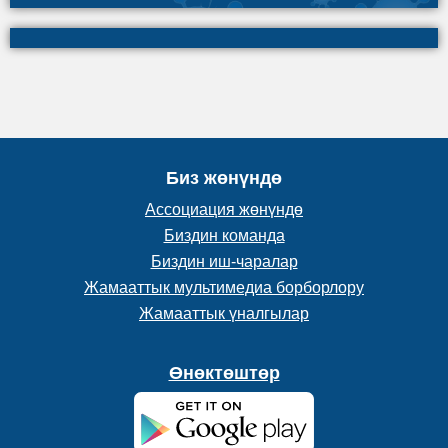
Биз жөнүндө
Ассоциация жөнүндө
Биздин команда
Биздин иш-чаралар
Жамааттык мультимедиа борборлору
Жамааттык үналгылар
Өнөктөштөр