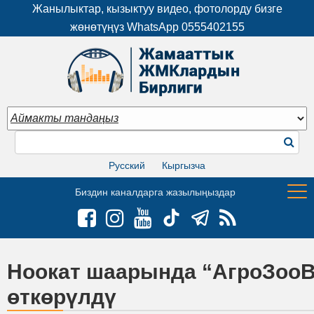
Жанылыктар, кызыктуу видео, фотолорду бизге
жөнөтүңүз WhatsApp
0555402155
Русский
Кыргызча
Биздин каналдарга жазылыңыздар
Ноокат шаарында “АгроЗооВ
өткөрүлдү