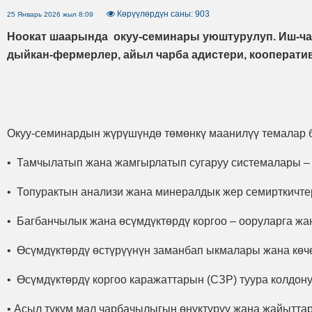
Көрүүлөрдүн саны: 903
25 Январь 2026 жыл 8:09
Ноокат шаарында окуу-семинары уюштурулуп. Иш-ча
дыйкан-фермерлер, айыл чарба адистери, кооперати
Окуу-семинардын жүрүшүндө төмөнкү маанилүү темалар 
• Тамчылатып жана жамгырлатып сугаруу системалары – 
• Топурактын анализи жана минералдык жер семирткичте
• Багбанчылык жана өсүмдүктөрдү коргоо – ооруларга жа
• Өсүмдүктөрдү өстүрүүнүн заманбап ыкмалары жана көчө
• Өсүмдүктөрдү коргоо каражаттарын (СЗР) туура колдон
• Асыл тукум мал чарбачылыгын өнүктүрүү жана жайытта