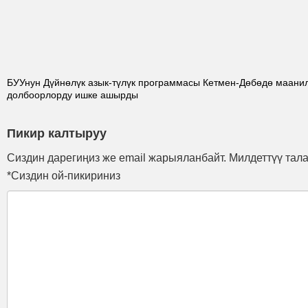
БУУнун Дүйнөлүк азык-түлүк программасы Кетмен-Дөбөдө маани
долбоорлорду ишке ашырды
Пикир калтыруу
Сиздин дарегиңиз же email жарыяланбайт. Милдеттүү тал
*Сиздин ой-пикириниз