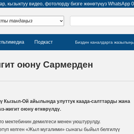
р, кызыктуу видео, фотолорду бизге жөнөтүңүз WhatsApp
0
льтимедиа
Подкаст
Биздин каналдарга жазылың
гит оюну Сармерден
 Кызыл-Ой айылында улуттук каада-салттарды жана
з-жигит оюну өткөрүлдү.
о мектебинин демилгеси менен уюштурулду.
түп келген «Жыл мугалими» сынагы быйыл белгилүү