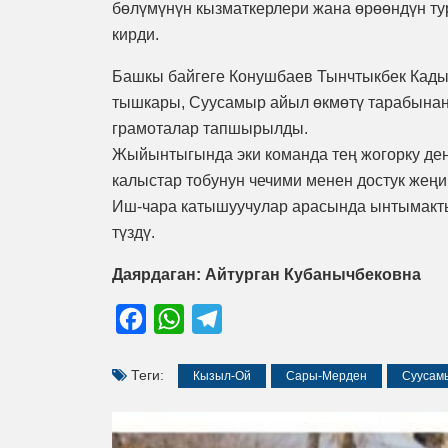
бөлүмүнүн кызматкерлери жана өрөөндүн т
кирди.
Башкы байгеге Конушбаев Тынчтыкбек Кады
тышкары, Суусамыр айыл өкмөтү тарабынан
грамоталар тапшырылды.
Жыйынтыгында эки команда тең жогорку дең
калыстар тобунун чечими менен достук жең
Иш-чара катышуучулар арасында ынтымакты 
түздү.
Даярдаган: Айтурган Кубанычбековна
Facebook
WhatsApp
Telegram
Теги:
Кызыл-Ой
Сары-Мерден
Суусам