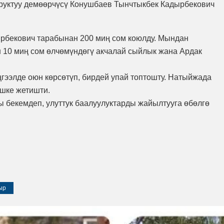
уруктуу демөөрчүсү Конушбаев Тынчтыкбек Кадырбекович
рбекович тарабынан 200 миң сом коюлду. Мындан
 10 миң сом өлчөмүндөгү акчалай сыйлык жана Ардак
гээлде оюн көрсөтүп, бирдей упай топтошту. Натыйжада
ишке жетишти.
бекемдеп, улуттук баалуулуктарды жайылтууга өбөлгө
ыр