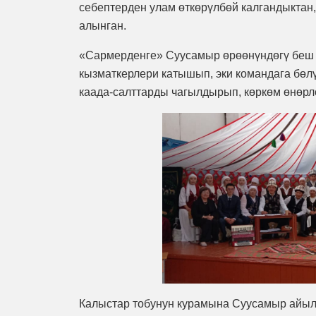
себептерден улам өткөрүлбөй калгандыктан
алынган.
«Сармерденге» Суусамыр өрөөнүндөгү беш
кызматкерлери катышып, эки командага бөл
каада-салттарды чагылдырып, көркөм өнөрл
Калыстар тобунун курамына Суусамыр айыл