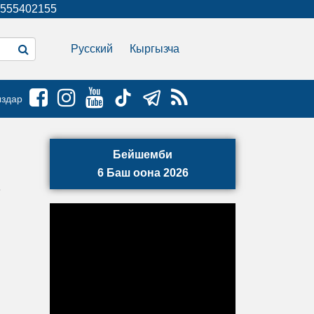
555402155
Русский
Кыргызча
ыздар
Бейшемби
6 Баш оона 2026