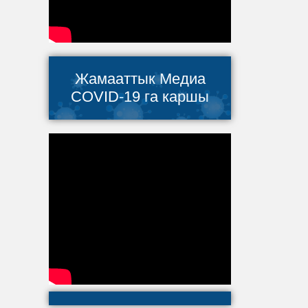
Жамааттык Медиа
COVID-19 га каршы