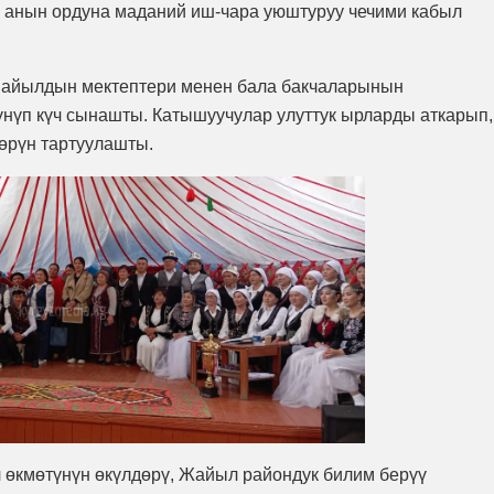
, анын ордуна маданий иш-чара уюштуруу чечими кабыл
 айылдын мектептери менен бала бакчаларынын
үнүп күч сынашты. Катышуучулар улуттук ырларды аткарып,
өрүн тартуулашты.
 өкмөтүнүн өкүлдөрү, Жайыл райондук билим берүү