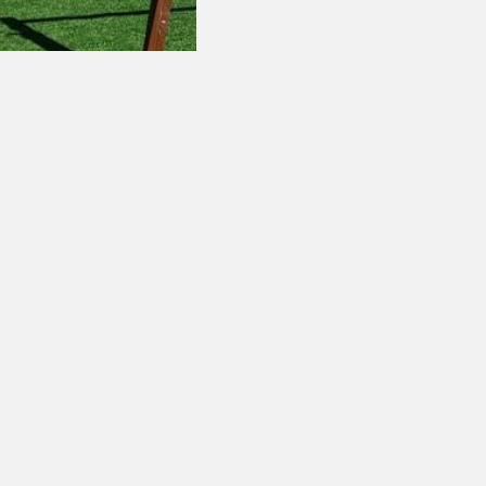
ыр: Кызыл-Ой
да балдар ойноочу
колдонууга берилди
илдеттүү талаалар *белгиси менен белгиленген