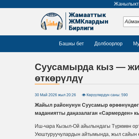
Жанылыкта
Башкы бет
Долбоорлор
Му
Суусамырда кыз — жи
өткөрүлдү
30 Май 2026 жыл 20:26
Көрүүлөрдүн саны: 590
Жайыл районунун Суусамыр өрөөнүндөгү
маданиятты даңазалаган «Сармерден» кы
Иш-чара Кызыл-Ой айылындагы Түркмөн орт
Уюштуруучулардын айтымында, жыл сайын ө