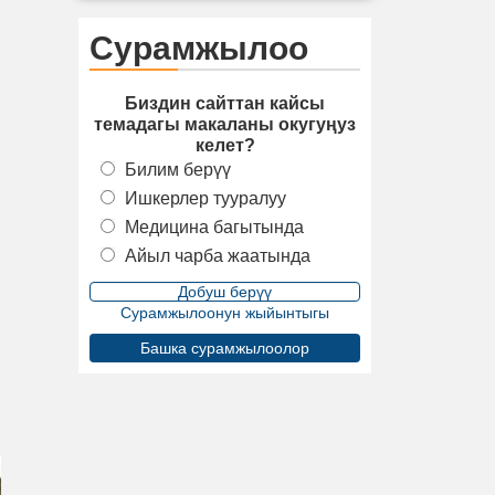
Сурамжылоо
Биздин сайттан кайсы
темадагы макаланы окугуңуз
келет?
Билим берүү
Ишкерлер тууралуу
Медицина багытында
Айыл чарба жаатында
Сурамжылоонун жыйынтыгы
Башка сурамжылоолор