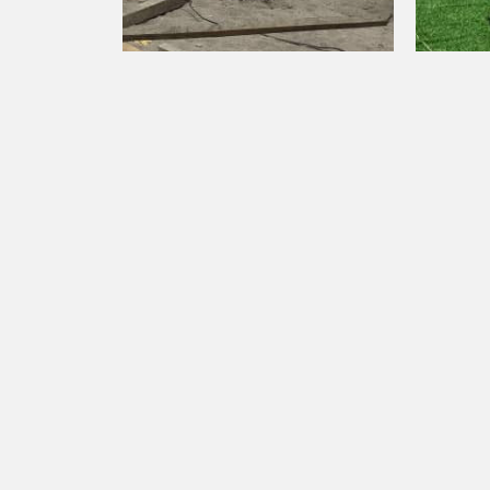
Суусамыр: Кожомкул
Суусам
айылында 100 орундуу бала
айылын
бакча салынууда
аянтча 
Пикир калтыруу
Сиздин дарегиңиз же email жарыяланбайт. М
*Сиздин ой-пикириниз