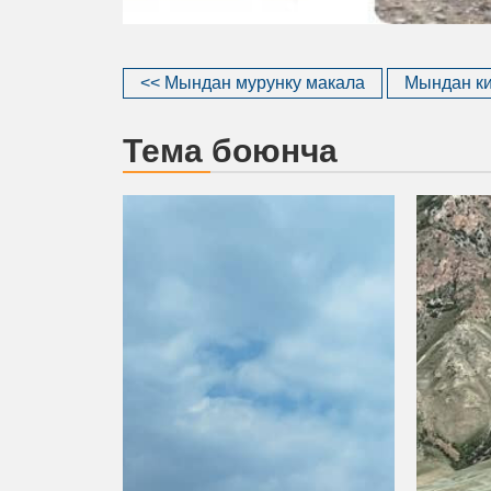
<< Мындан мурунку макала
Мындан ки
Тема боюнча