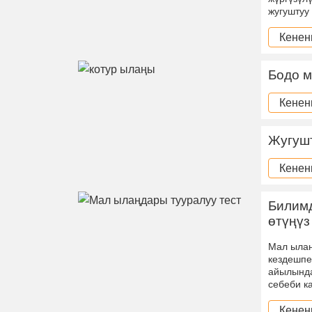
жугуштуу
Кенен
Бодо 
Кенен
Жугушт
Кенен
Билимд
өтүңүз
Мал ылаң
кездешпе
айылында
себеби к
Кенен