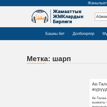
Жанылыкта
Башкы бет
Долбоорлор
Му
Метка:
шарп
Ак-Тал
жүрүү
Ак-Талаа
кызматы 
жүргүзүл