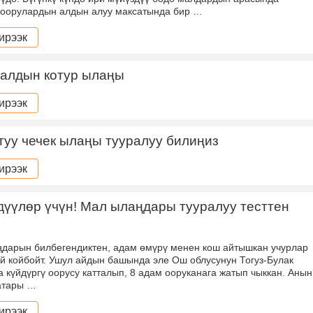
 оорулардын алдын алуу максатында бир …
ирээк
малдын котур ылаңы
ирээк
уу чечек ылаңы тууралуу билиңиз
ирээк
үүлөр үчүн! Мал ылаңдары тууралуу тесттен
дарын билбегендиктен, адам өмүрү менен кош айтышкан учурлар
й койбойт. Ушул айдын башында эле Ош облусунун Тогуз-Булак
 күйдүргү оорусу катталып, 8 адам ооруканага жатып чыккан. Анын
атары …
ирээк