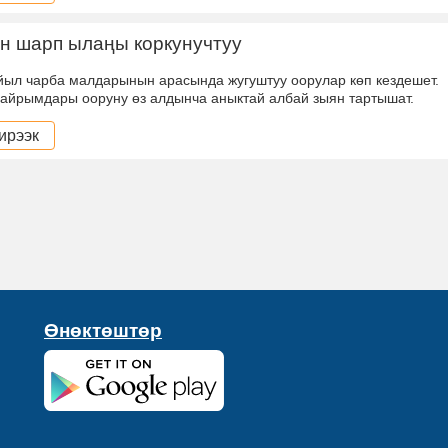
н шарп ылаңы коркунучтуу
йыл чарба малдарынын арасында жугуштуу оорулар көп кездешет.
айрымдары ооруну өз алдынча аныктай албай зыян тартышат.
ирээк
Өнөктөштөр