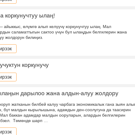
а коркунучтуу ылаң!
— айыккыс, өлүмгө алып келүүчү коркунучтуу ылаң. Мал
рдын саламаттыгын сактоо үчүн бул ылаңдын белгилерин жана
уу жолдорун билиңиз.
ирээк
 учуктун коркунучу
ирээк
ылаңын дарылоо жана алдын-алуу жолдору
оруп жатканын билбей калуу чарбага экономикалык гана зыян алы
н, бүт малдын кырылышына, адамдын ден-соолугуна да таасирин
. Мал баккан адамдар малдын ооруларын, алардын белгилерин
абзел. Төмөндө шарп …
ирээк