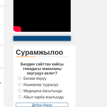
Сурамжылоо
Биздин сайттан кайсы
темадагы макаланы
окугуңуз келет?
Билим берүү
п
Ишкерлер тууралуу
Медицина багытында
Айыл чарба жаатында