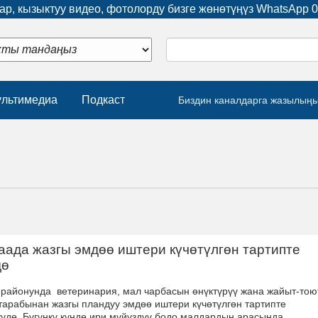
р, кызыктуу видео, фотолорду бизге жөнөтүңүз WhatsApp
0
льтимедиа
Подкаст
Биздин каналдарга жазылың
аада жазгы эмдөө иштери күчөтүлгөн тартипте
дө
 районунда ветеринария, мал чарбасын өнүктүрүү жана жайыт-тою
тарабынан жазгы пландуу эмдөө иштери күчөтүлгөн тартипте
үүдө. Бүгүнкү күндө ири мүйүздүү бодо малдардын арасында