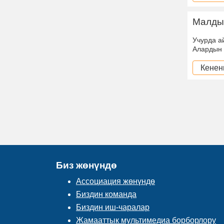
Малды
Учурда а
Алардын 
Кенен
Биз жөнүндө
Ассоциация жөнүндө
Биздин команда
Биздин иш-чаралар
Жамааттык мультимедиа борборлору