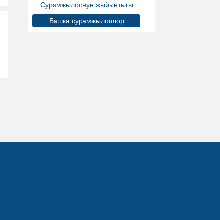
Сурамжылоонун жыйынтыгы
Башка сурамжылоолор