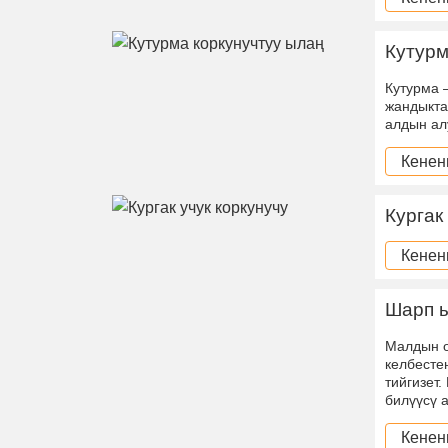
Кутурм
Кутурма 
жандыкта
алдын ал
Кенен
Кургак
Кенен
Шарп 
Малдын о
келбесте
тийгизет
билүүсү 
Кенен