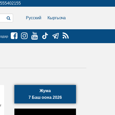
555402155
Русский
Кыргызча
ыздар
Жума
7 Баш оона 2026
т