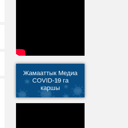
Жамааттык Медиа
COVID-19 га
каршы