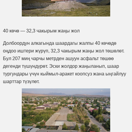
40 көчө — 32,3 чакырым жаңы жол
Долбоордун алкагында шаардагы жалпы 40 көчөдө
оңдоо иштери жүрүп, 32,3 чакырым жаңы жол төшөлөт.
Бул 207 миң чарчы метрден ашуун асфальт төшөө
дегенди түшүндүрөт. Эски жолдор жаңыланып, шаар
тургундары үчүн кыймыл-аракет коопсуз жана ыңгайлуу
шарттар түзүлөт.