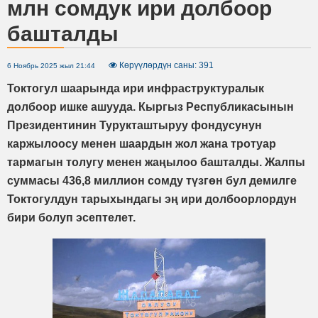
млн сомдук ири долбоор
башталды
Көрүүлөрдүн саны: 391
6 Ноябрь 2025 жыл 21:44
Токтогул шаарында ири инфраструктуралык
долбоор ишке ашууда. Кыргыз Республикасынын
Президентинин Турукташтыруу фондусунун
каржылоосу менен шаардын жол жана тротуар
тармагын толугу менен жаңылоо башталды. Жалпы
суммасы 436,8 миллион сомду түзгөн бул демилге
Токтогулдун тарыхындагы эң ири долбоорлордун
бири болуп эсептелет.