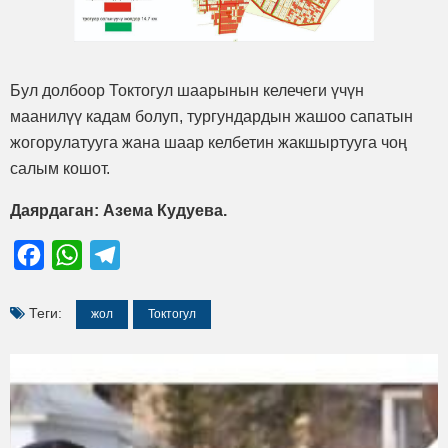
Бул долбоор Токтогул шаарынын келечеги үчүн
маанилүү кадам болуп, тургундардын жашоо сапатын
жогорулатууга жана шаар келбетин жакшыртууга чоң
салым кошот.
Даярдаган: Азема Кудуева.
Facebook
WhatsApp
Telegram
Теги:
жол
Токтогул