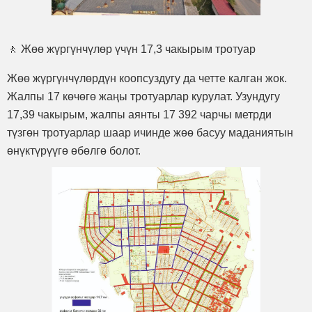
🚶 Жөө жүргүнчүлөр үчүн 17,3 чакырым тротуар
Жөө жүргүнчүлөрдүн коопсуздугу да четте калган жок.
Жалпы 17 көчөгө жаңы тротуарлар курулат. Узундугу
17,39 чакырым, жалпы аянты 17 392 чарчы метрди
түзгөн тротуарлар шаар ичинде жөө басуу маданиятын
өнүктүрүүгө өбөлгө болот.