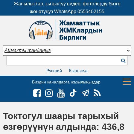
Жанылыктар, кызыктуу видео, фотолорду бизге
жөнөтүңүз WhatsApp
0555402155
Русский
Кыргызча
Биздин каналдарга жазылыңыздар
Токтогул шаары тарыхый
өзгөрүүнүн алдында: 436,8