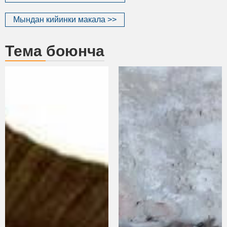
Мындан кийинки макала >>
Тема боюнча