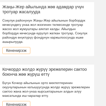
Жаңы-Жер айылында жөө адамдар үчүн
тротуар жасалууда
Сокулук районунун Жаңы-Жер айылынын борбордук
көчөсүндөгү унаа жол жээгинин тилкесинде тротуар
жасоо жол жумуштары аяктап калды. Айылдын
борбордук көчөсүндө курулуп жаткан тротуар, Сокулук
райондук өнүктүрүү фондунун каржылоосунда ишке
ашырылууда.
Кененирээк
Кочкордо жолдо жүрүү эрежелерин сактоо
боюнча жөө жүрүш өттү
Бүгүн Кочкор айылынын орто мектептеринин
окуучуларынын катышуусунда жолдо жүрүү эрежелерин
сактоо жана жол-унаа кырсыктарынын алдын алуу
максатында иш-чаралар өттү.
Кененирээк