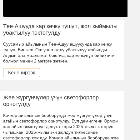
Төө-Ашууда кар көчкү түшүп, жол кыймылы
убактылуу токтотулду
Суусамыр айылынын Төө-Ашуу ашуусунда кар көчкү
түшүп, Бишкек–Ош унаа жолу убактылуу жабылды.
Алдын ала маалымат боюнча, кар көчкүнүн бийиктиги
болжол менен 2 метрге жеткен.
Кененирээк
Жөө жүргүнчүлөр үчүн светофорлор
орнотулду
Кочкор айылынын борборунда жөө жүргүнчүлөр үчүн
атайын светофорлор орнотулду. Бул демилгени Ормон
хан айыл өкмөтүнүн депутаттары 2025-жылы көтөрүп
чыгышкан. 2026-жылы эки жолдун тилкесинде
светофорлор коюлду. Кочкор айылынын борборуда жөө