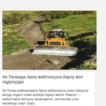
Ак-Талаада Арпа жайлоосуна барчу жол
оңдолууда
Ак-Талаа районундагы Арпа жайлоосуна алып баруучу
жолду оңдоп-түзөө иштери жүрүп жатат. Максат —
жайыттарга жетүүнү жеңилдетип, малчылар үчүн
ыңгайлуу шарт түзүү.