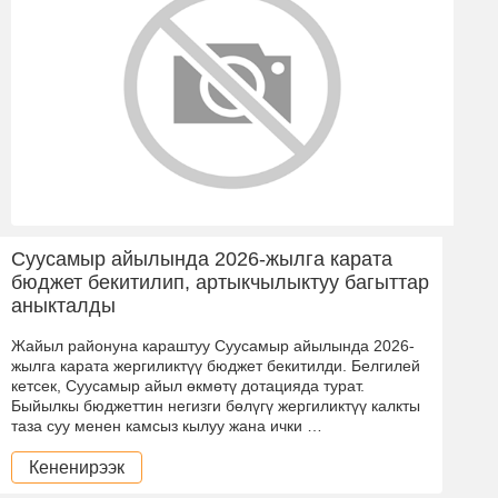
Суусамыр айылында 2026-жылга карата
бюджет бекитилип, артыкчылыктуу багыттар
аныкталды
Жайыл районуна караштуу Суусамыр айылында 2026-
жылга карата жергиликтүү бюджет бекитилди. Белгилей
кетсек, Суусамыр айыл өкмөтү дотацияда турат.
Быйылкы бюджеттин негизги бөлүгү жергиликтүү калкты
таза суу менен камсыз кылуу жана ички …
Кененирээк