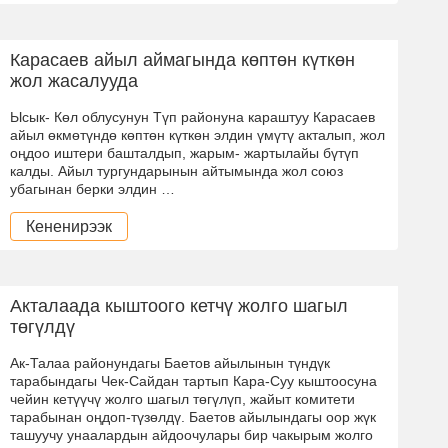
Карасаев айыл аймагында көптөн күткөн
жол жасалууда
Ысык- Көл облусунун Түп районуна караштуу Карасаев
айыл өкмөтүндө көптөн күткөн элдин үмүтү акталып, жол
оңдоо иштери башталдып, жарым- жартылайы бүтүп
калды. Айыл тургундарынын айтымында жол союз
убагынан берки элдин …
Кененирээк
Акталаада кыштоого кетчү жолго шагыл
төгүлдү
Ак-Талаа районундагы Баетов айылынын түндүк
тарабындагы Чек-Сайдан тартып Кара-Суу кыштоосуна
чейин кетүүчү жолго шагыл төгүлүп, жайыт комитети
тарабынан оңдоп-түзөлдү. Баетов айылындагы оор жүк
ташуучу унаалардын айдоочулары бир чакырым жолго