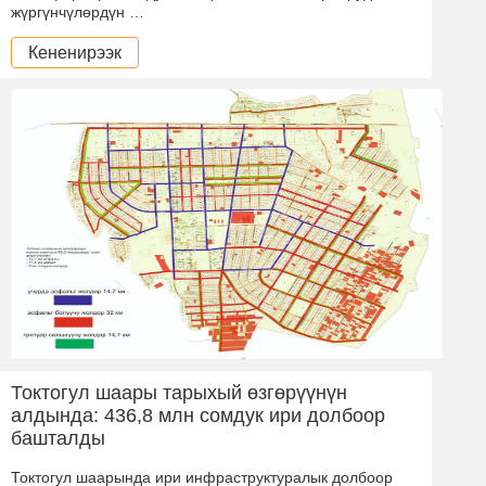
жүргүнчүлөрдүн …
Кененирээк
Токтогул шаары тарыхый өзгөрүүнүн
алдында: 436,8 млн сомдук ири долбоор
башталды
Токтогул шаарында ири инфраструктуралык долбоор