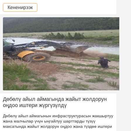
Кененирээк
Дөбөлү айыл аймагында жайыт жолдорун
оңдоо иштери жүргүзүлдү
Дөбөлү айыл аймагынын инфраструктурасын жакшыртуу
жана малчылар үчүн ыңгайлуу шарттарды түзүү
максатында жайыт жолдорун оңдоо жана түздөө иштери