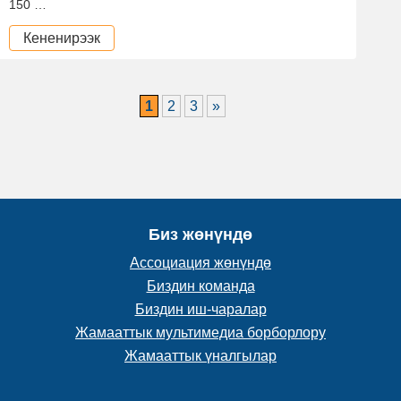
150 …
Кененирээк
1
2
3
»
Биз жөнүндө
Ассоциация жөнүндө
Биздин команда
Биздин иш-чаралар
Жамааттык мультимедиа борборлору
Жамааттык үналгылар