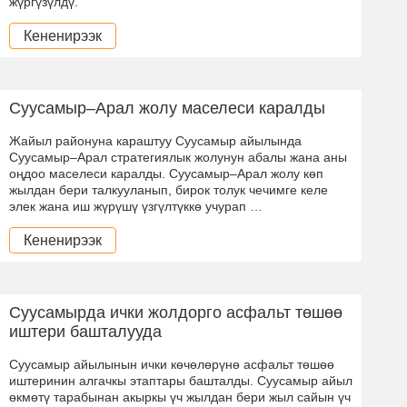
жүргүзүлдү.
Кененирээк
Суусамыр–Арал жолу маселеси каралды
Жайыл районуна караштуу Суусамыр айылында
Суусамыр–Арал стратегиялык жолунун абалы жана аны
оңдоо маселеси каралды. Суусамыр–Арал жолу көп
жылдан бери талкууланып, бирок толук чечимге келе
элек жана иш жүрүшү үзгүлтүккө учурап …
Кененирээк
Суусамырда ички жолдорго асфальт төшөө
иштери башталууда
Суусамыр айылынын ички көчөлөрүнө асфальт төшөө
иштеринин алгачкы этаптары башталды. Суусамыр айыл
өкмөтү тарабынан акыркы үч жылдан бери жыл сайын үч