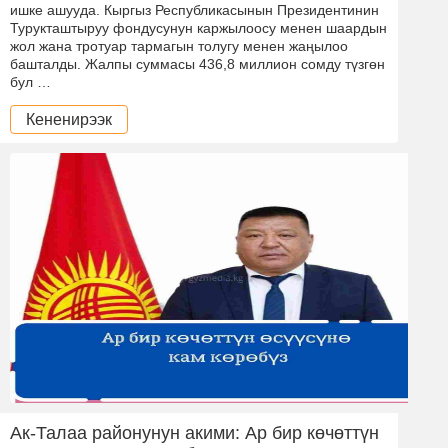
ишке ашууда. Кыргыз Республикасынын Президентинин
Турукташтыруу фондусунун каржылоосу менен шаардын
жол жана тротуар тармагын толугу менен жаңылоо
башталды. Жалпы суммасы 436,8 миллион сомду түзгөн
бул …
Кененирээк
Ак-Талаа районунун акими: Ар бир көчөттүн