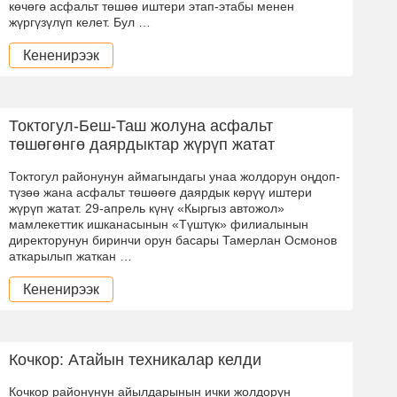
көчөгө асфальт төшөө иштери этап-этабы менен
жүргүзүлүп келет. Бул …
Кененирээк
Токтогул-Беш-Таш жолуна асфальт
төшөгөнгө даярдыктар жүрүп жатат
Токтогул районунун аймагындагы унаа жолдорун оңдоп-
түзөө жана асфальт төшөөгө даярдык көрүү иштери
жүрүп жатат. 29-апрель күнү «Кыргыз автожол»
мамлекеттик ишканасынын «Түштүк» филиалынын
директорунун биринчи орун басары Тамерлан Осмонов
аткарылып жаткан …
Кененирээк
Кочкор: Атайын техникалар келди
Кочкор районунун айылдарынын ички жолдорун