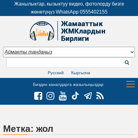
Жанылыктар, кызыктуу видео, фотолорду бизге
жөнөтүңүз WhatsApp
0555402155
Русский
Кыргызча
Биздин каналдарга жазылыңыздар
Метка:
жол