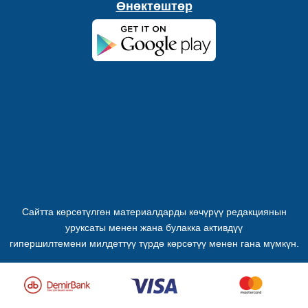
Өнөктөштөр
Сайтта көрсөтүлгөн материалдарды көчүрүү редакциянын
уруксаты менен жана булакка активдүү
гипершилтемени милдеттүү түрдө көрсөтүү менен гана мүмкүн.