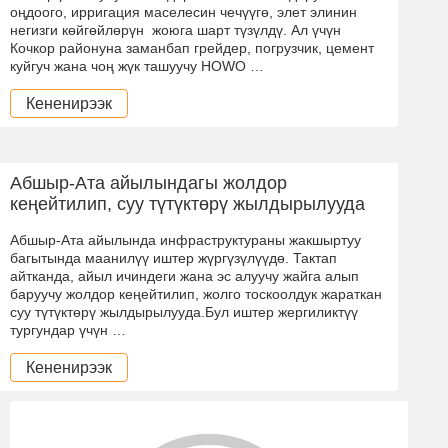
оңдоого, ирригация маселесин чечүүгө, элет элинин
негизги көйгөйлөрүн жоюга шарт түзүлдү. Ал үчүн
Кочкор районуна заманбап грейдер, погрузчик, цемент
куйгуч жана чоң жүк ташуучу HOWO …
Кененирээк
Абшыр-Ата айылындагы жолдор
кеңейтилип, суу түтүктөрү жылдырылууда
Абшыр-Ата айылында инфраструктураны жакшыртуу
багытында маанилүү иштер жүргүзүлүүдө. Тактап
айтканда, айыл ичиндеги жана эс алуучу жайга алып
баруучу жолдор кеңейтилип, жолго тоскоолдук жараткан
суу түтүктөрү жылдырылууда.Бул иштер жергиликтүү
тургундар үчүн …
Кененирээк