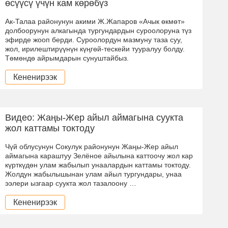
өсүүсү үчүн кам көрөбүз
Ак-Талаа районунун акими Ж.Жапаров «Ачык өкмөт»
долбоорунун алкагында тургундардын суроолоруна түз
эфирде жооп берди. Суроолордун мазмуну таза суу,
жол, ирилештирүүнүн күңгөй-тескейи тууралуу болду.
Төмөндө айрымдарын сунуштайбыз.
Кененирээк
Видео: Жаңы-Жер айыл аймагына суукта
жол каттамы токтоду
Чүй облусунун Сокулук районунун Жаңы-Жер айыл
аймагына караштуу Зелёное айылына каттоочу жол кар
күрткүдөн улам жабылып унаалардын каттамы токтоду.
Жолдун жабылышынан улам айыл тургундары, унаа
ээлери ызгаар суукта жол тазалоону …
Кененирээк