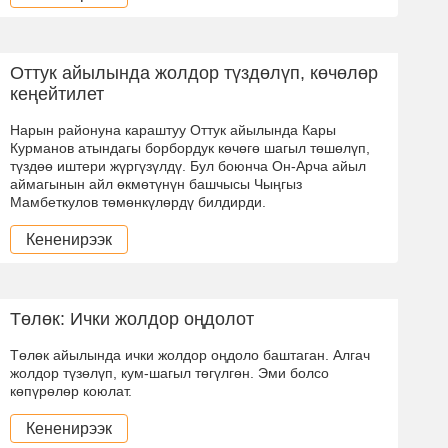
Оттук айылында жолдор түздөлүп, көчөлөр
кеңейтилет
Нарын районуна караштуу Оттук айылында Кары
Курманов атындагы борбордук көчөгө шагыл төшөлүп,
түздөө иштери жүргүзүлдү. Бул боюнча Он-Арча айыл
аймагынын айл өкмөтүнүн башчысы Чыңгыз
Мамбеткулов төмөнкүлөрдү билдирди.
Кененирээк
Төлөк: Ички жолдор оңдолот
Төлөк айылында ички жолдор оңдоло баштаган. Алгач
жолдор түзөлүп, кум-шагыл төгүлгөн. Эми болсо
көпүрөлөр коюлат.
Кененирээк