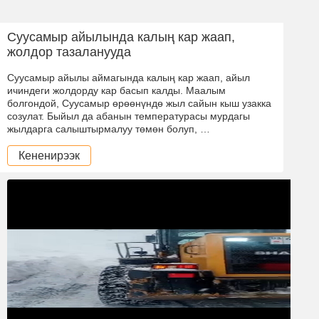
Суусамыр айылында калың кар жаап,
жолдор тазаланууда
Суусамыр айылы аймагында калың кар жаап, айыл
ичиндеги жолдорду кар басып калды. Маалым
болгондой, Суусамыр өрөөнүндө жыл сайын кыш узакка
созулат. Быйыл да абанын температурасы мурдагы
жылдарга салыштырмалуу төмөн болуп, …
Кененирээк