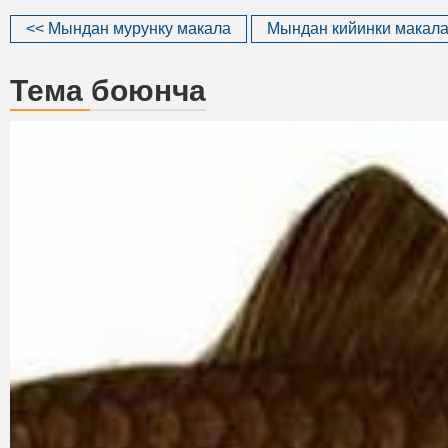
<< Мындан мурунку макала
Мындан кийинки макала
Тема боюнча