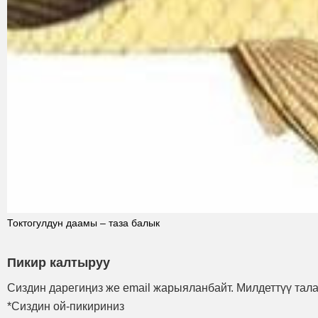
Токтогулдун даамы – таза балык
Пикир калтыруу
Сиздин дарегиңиз же email жарыяланбайт. Милдеттүү тал
*Сиздин ой-пикириниз