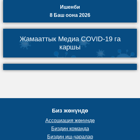
Ишенби
8 Баш оона 2026
Жамааттык Медиа COVID-19 га
каршы
Биз жөнүндө
Ассоциация жөнүндө
Биздин команда
Биздин иш-чаралар