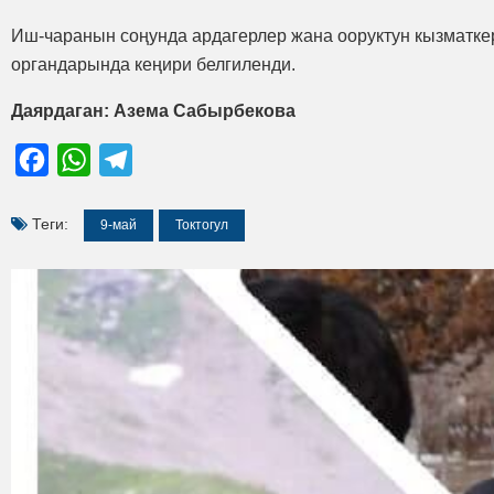
Иш-чаранын соңунда ардагерлер жана ооруктун кызматкер
органдарында кеңири белгиленди.
Даярдаган: Азема Сабырбекова
Facebook
WhatsApp
Telegram
Теги:
9-май
Токтогул