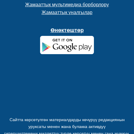
Жамааттык мультимедиа борборлору
Жамааттык үналгылар
Өнөктөштөр
Сайтта көрсөтүлгөн материалдарды көчүрүү редакциянын
уруксаты менен жана булакка активдүү
гипершилтемени милдеттүү түрдө көрсөтүү менен гана мүмкүн.