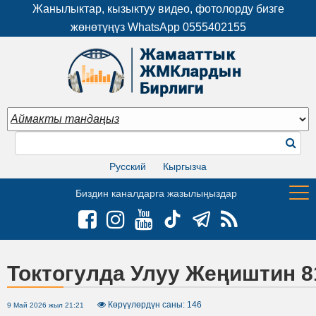
Жанылыктар, кызыктуу видео, фотолорду бизге
жөнөтүңүз WhatsApp
0555402155
Русский
Кыргызча
Биздин каналдарга жазылыңыздар
Токтогулда Улуу Жеңиштин 
Көрүүлөрдүн саны: 146
9 Май 2026 жыл 21:21