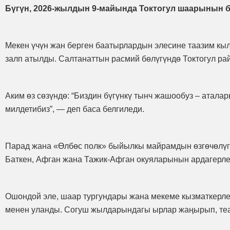
Бүгүн, 2026-жылдын 9-майында Токтогул шаарынын б
Мекен үчүн жан берген баатырлардын элесине таазим кыл
залп атылды. Салтанаттын расмий бөлүгүндө Токтогул р
Аким өз сөзүндө: “Биздин бүгүнкү тынч жашообуз – атал
милдетибиз”, — деп баса белгиледи.
Парад жана «Өлбөс полк» быйылкы майрамдын өзгөчөлүгү
Баткен, Афган жана Тажик-Афган окуяларынын ардагерл
Ошондой эле, шаар тургундары жана мекеме кызматкерле
менен уланды. Согуш жылдарындагы ырлар жаңырып, теа