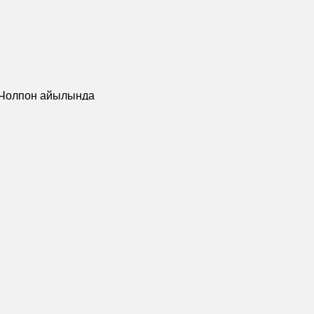
 Чолпон айылында
күнүнө арналган
 өткөрүлдү
илдеттүү талаалар *белгиси менен белгиленген