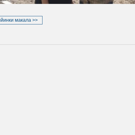
йинки макала >>