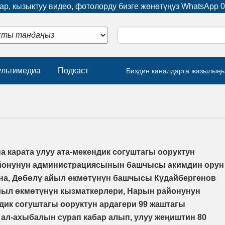
р, кызыктуу видео, фотолорду бизге жөнөтүңүз WhatsApp
0
льтимедиа
Подкаст
Биздин каналдарга жазылың
карата улуу ата-мекендик согуштагы ооруктун
айонунун администрациясынын башчысы акимдин орун
на, Дөбөлү айыл өкмөтүнүн башчысы Кудайбергенов
ыл өкмөтүнүн кызматкерлери, Нарын районунун
дик согуштагы ооруктун ардагери 99 жаштагы
ал-ахыбалын сурап кабар алып, улуу жеңиштин 80