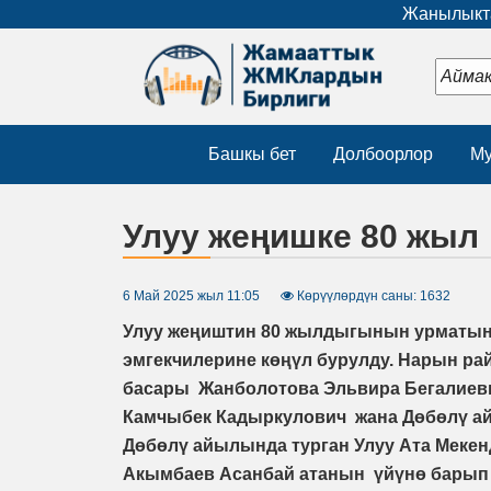
Жанылыкта
Башкы бет
Долбоорлор
Му
Улуу жеңишке 80 жыл
6 Май 2025 жыл 11:05
Көрүүлөрдүн саны: 1632
Улуу жеңиштин 80 жылдыгынын урматына 
эмгекчилерине көңүл бурулду. Нарын р
басары Жанболотова Эльвира Бегалиев
Камчыбек Кадыркулович жана Дөбөлү ай
Дөбөлү айылында турган Улуу Ата Мекен
Акымбаев Асанбай атанын үйүнө барып 