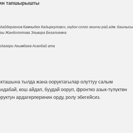
егин тапшырышты
дайбергенов Камчыбек Кадыркулович, оңдон солго экинчи рай.адм. башчысы
ары Жанболотова Эльвира Бегалиевна
рдагери Акымбаев Асанбай ата
якташына тылда жана ооруктагылар олуттуу салым
ндабай, кош айдап, буудай ооруп, фронтко азык-түлүктөн
руктун ардагерлеринин орду, ролу эбегейсиз.