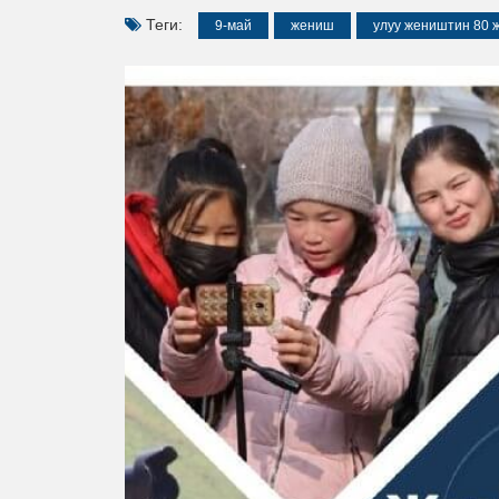
Теги:
9-май
жениш
улуу жеништин 80