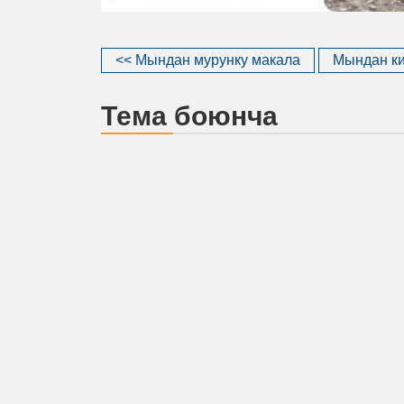
<< Мындан мурунку макала
Мындан ки
Тема боюнча