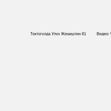
Токтогулда Улуу Жеңиштин 81
Видео:
жылдыгы белгиленди
Жеңиш 
майрам
Пикир калтыруу
Сиздин дарегиңиз же email жарыяланбайт. М
*Сиздин ой-пикириниз