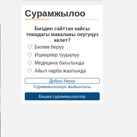
Сурамжылоо
Биздин сайттан кайсы
темадагы макаланы окугуңуз
келет?
Билим берүү
Ишкерлер тууралуу
Медицина багытында
Айыл чарба жаатында
Сурамжылоонун жыйынтыгы
Башка сурамжылоолор