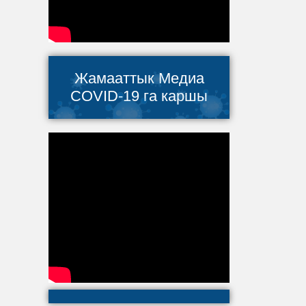
Жамааттык Медиа
COVID-19 га каршы