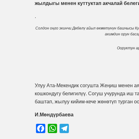
жылдыгы менен куттуктап акчалай бел
.
Солдон оңго экинчи Дөбөлү айыл өкмөтүнүн башчысы Ку
акимдин орун бас
Ооруктун а
Улуу Ата-Мекендик согушта Жеңиш менен а
кошкондугу белигилүү. Согуш учурунда иш та
баштап, жылуу кийим-кече жөнөтүп турган оо
И.Мөндүрбаева
Facebook
WhatsApp
Telegram