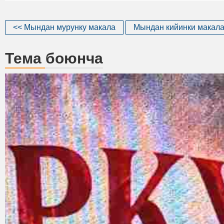
<< Мындан мурунку макала
Мындан кийинки макала
Тема боюнча