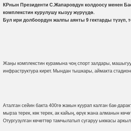
КРнын Президенти С.Жапаровдун колдоосу менен Бае
комплекстин курулушу кызуу жүрүүдө.
Бул ири долбоордун жалпы аянты 9 гектарды түзүп, т
Жаңы комплекстин курамына чоң спорт залдары, машыгуу
инфраструктура кирет. Мындан тышкары, аймакта стадион
Аталган сейин бакта 400гө жакын куурап калган бак-дар
мырза терек, көк терек, ак кайың, өрүк жана алманын көчө
Отургузулган көчөттөр тамчылатып сугаруу ыкмасы аркылу