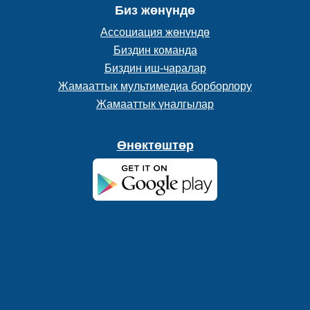
Биз жөнүндө
Ассоциация жөнүндө
Биздин команда
Биздин иш-чаралар
Жамааттык мультимедиа борборлору
Жамааттык үналгылар
Өнөктөштөр