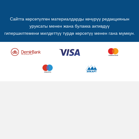
Сайтта көрсөтүлгөн материалдарды көчүрүү редакциянын
уруксаты менен жана булакка активдүү
гипершилтемени милдеттүү түрдө көрсөтүү менен гана мүмкүн.