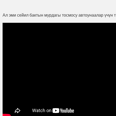
Ал эми сейил бактын мурдагы тосмосу автоунаалар үчүн