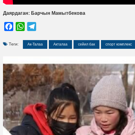
Даярдаган: Барчын Мамытбекова
Facebook
WhatsApp
Telegram
Теги:
Ак-Талаа
Акталаа
сейил бак
спорт комплекс