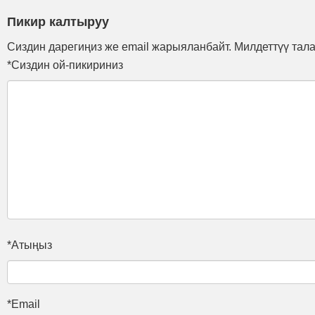
Пикир калтыруу
Сиздин дарегиңиз же email жарыяланбайт. Милдеттүү тал
*Сиздин ой-пикириниз
*Атыңыз
*Email