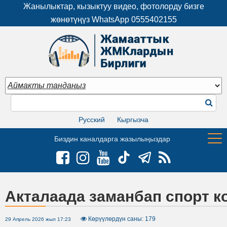
Жанылыктар, кызыктуу видео, фотолорду бизге
жөнөтүңүз WhatsApp
0555402155
Русский
Кыргызча
Биздин каналдарга жазылыңыздар
Акталаада заманбап спорт к
Көрүүлөрдүн саны: 179
29 Апрель 2026 жыл 17:23