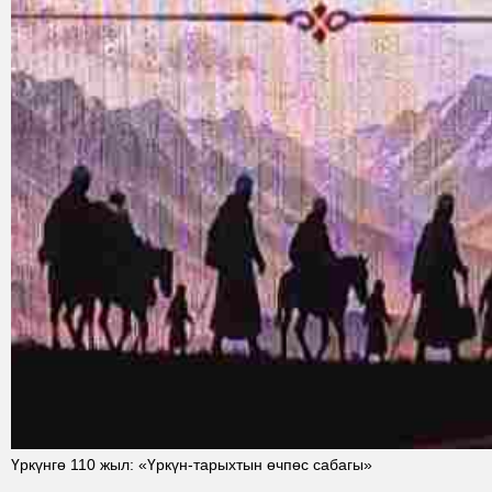
Үркүнгө 110 жыл: «Үркүн-тарыхтын өчпөс сабагы»