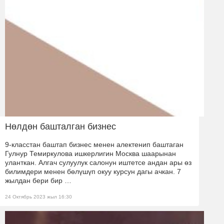
Нөлдөн башталган бизнес
9-класстан баштап бизнес менен алектенип баштаган
Гулнур Темиркулова ишкерлигин Москва шаарынан
уланткан. Алгач сулуулук салонун иштетсе андан ары өз
билимдери менен бөлүшүп окуу курсун дагы ачкан. 7
жылдан бери бир …
24 Октябрь 2023 жыл 16:30