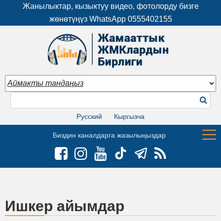
Жанылыктар, кызыктуу видео, фотолорду бизге
жөнөтүңүз WhatsApp
0555402155
Русский
Кыргызча
Биздин каналдарга жазылыңыздар
Ишкер айымдар