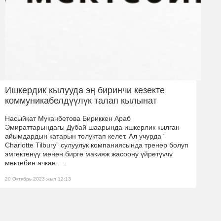
Ишкердик кылууда эң биринчи кезекте
коммуникабелдүүлүк талап кылынат
Насыйкат Муканбетова Бириккен Араб
Эмираттарындагы Дубай шаарында ишкерлик кылган
айымдардын катарын толуктап келет. Ал учурда “
Charlotte Tilbury” сулуулук компаниясында тренер болуп
эмгектенүү менен бирге макияж жасоону үйрөтүүчү
мектебин ачкан. …
20 Октябрь 2023 жыл 12:13