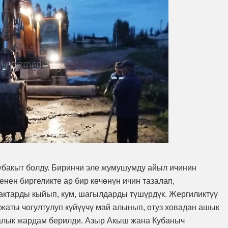
убакыт болду. Биринчи эле жумушумду айыл ичинин
ен биргеликте ар бир көчөнүн ичин тазалап,
ктарды кыйып, кум, шагылдарды түшүрдүк. Жергиликтүү
жаты чогултулуп күйүүчү май алынып, отуз ховадан ашык
калык жардам берилди. Азыр Акыш жана Кубаныч