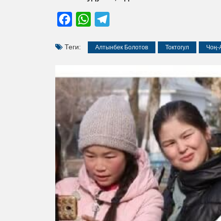
Facebook
WhatsApp
Telegram
Теги:
Алтынбек Болотов
Токтогул
Чоң-