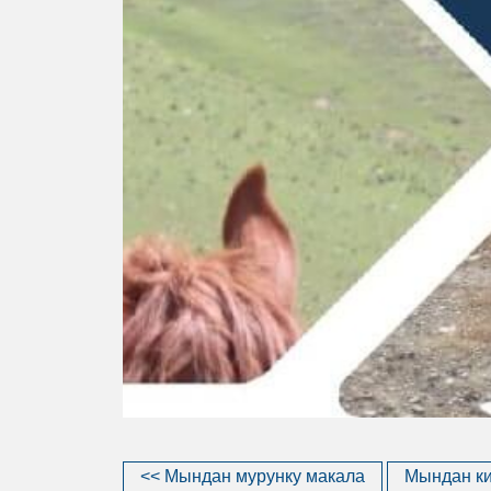
<< Мындан мурунку макала
Мындан ки