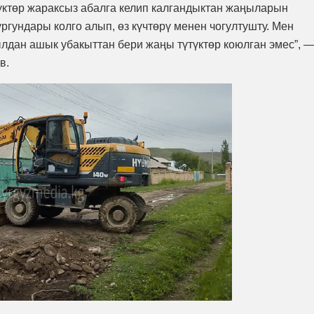
үтүктөр жараксыз абалга келип калгандыктан жаңыларын
ргундары колго алып, өз күчтөрү менен чогултушту. Мен
лдан ашык убакыттан бери жаңы түтүктөр коюлган эмес”, 
в.