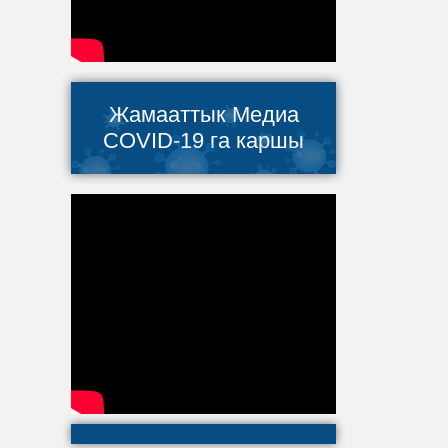
Жамааттык Медиа
COVID-19 га каршы