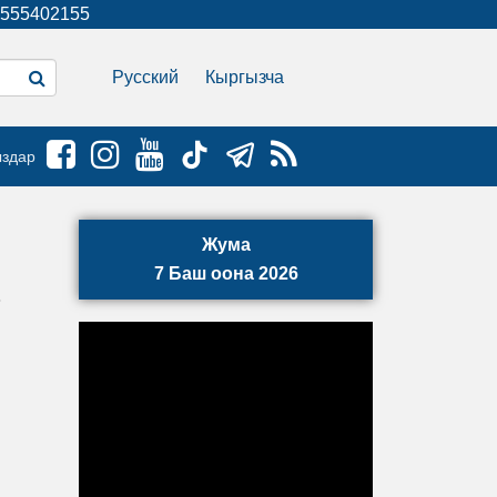
555402155
Русский
Кыргызча
ыздар
Жума
7 Баш оона 2026