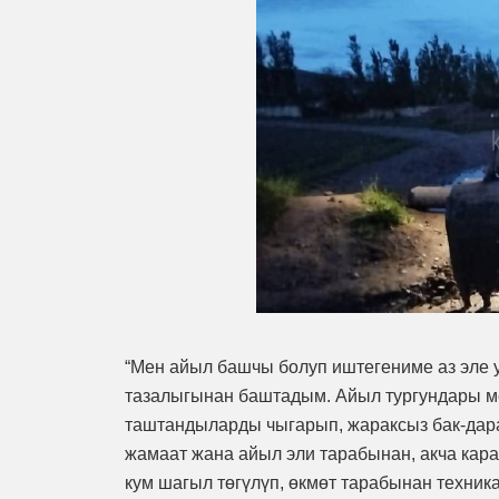
“Мен айыл башчы болуп иштегениме аз эле 
тазалыгынан баштадым. Айыл тургундары мен
таштандыларды чыгарып, жараксыз бак-дара
жамаат жана айыл эли тарабынан, акча кара
кум шагыл төгүлүп, өкмөт тарабынан техни