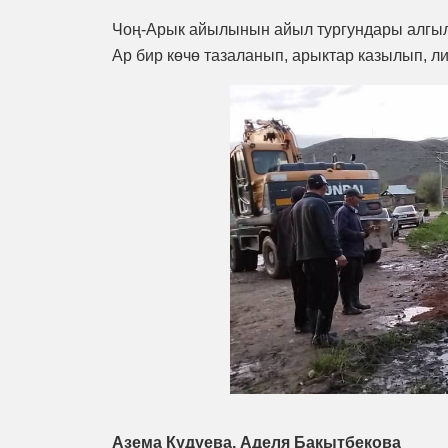
Чоң-Арык айылынын айыл тургундары алгыл
Ар бир көчө тазаланып, арыктар казылып, л
Азема Кудуева, Аделя Бакытбекова