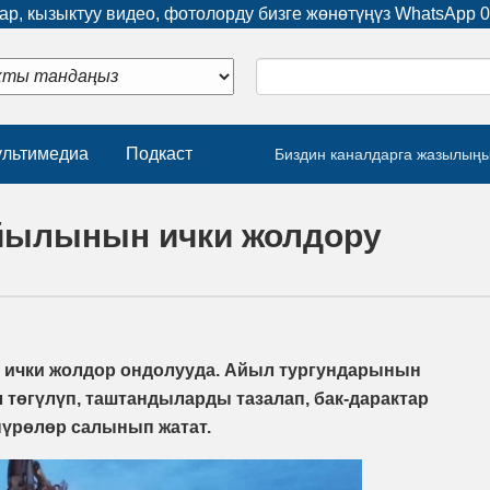
р, кызыктуу видео, фотолорду бизге жөнөтүңүз WhatsApp
0
льтимедиа
Подкаст
Биздин каналдарга жазылың
айылынын ички жолдору
 ички жолдор ондолууда. Айыл тургундарынын
 төгүлүп, таштандыларды тазалап, бак-дарактар
пүрөлөр салынып жатат.