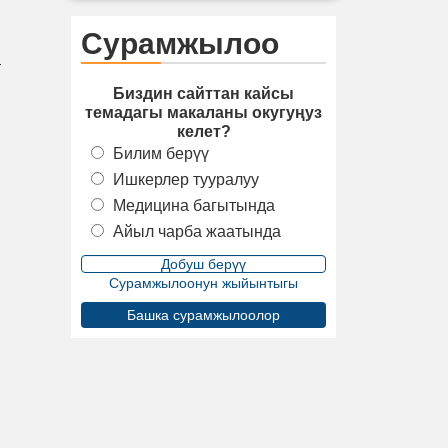
Сурамжылоо
—
Биздин сайттан кайсы
темадагы макаланы окугуңуз
келет?
Билим берүү
Ишкерлер тууралуу
Медицина багытында
Айыл чарба жаатында
Сурамжылоонун жыйынтыгы
Башка сурамжылоолор