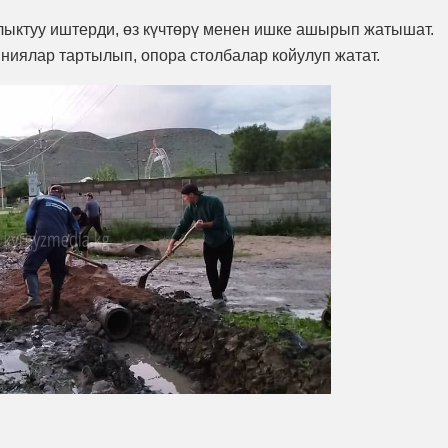
ыктуу иштерди, өз күчтөрү менен ишке ашырып жатышат.
иниялар тартылып, опора столбалар койулуп жатат.