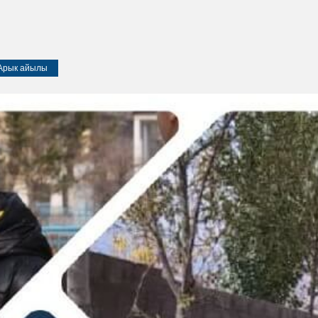
Арык айылы