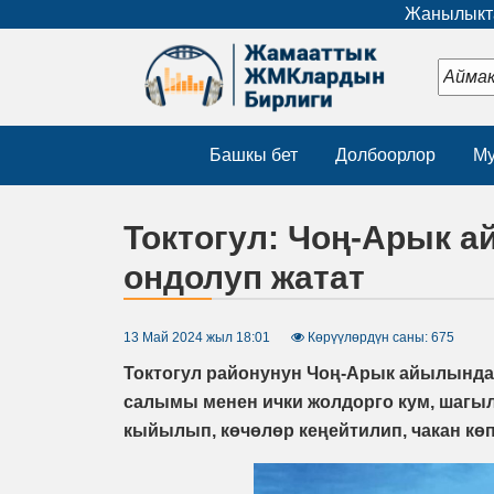
Жанылыкта
Башкы бет
Долбоорлор
Му
Токтогул: Чоң-Арык 
ондолуп жатат
13 Май 2024 жыл 18:01
Көрүүлөрдүн саны: 675
Токтогул районунун Чоң-Арык айылында
салымы менен ички жолдорго кум, шагыл
кыйылып, көчөлөр кеңейтилип, чакан кө