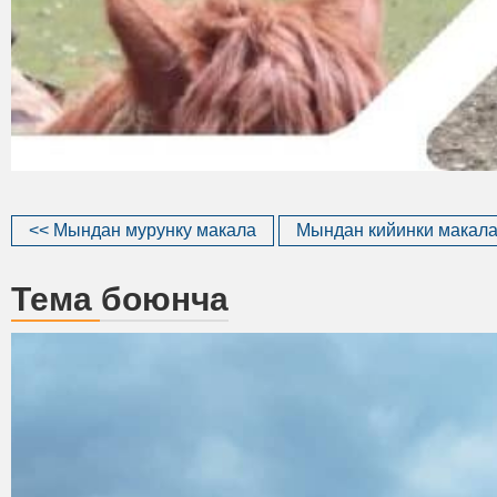
<< Мындан мурунку макала
Мындан кийинки макала
Тема боюнча