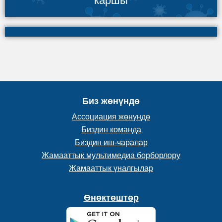
каршы
Биз жөнүндө
Ассоциация жөнүндө
Биздин команда
Биздин иш-чаралар
Жамааттык мультимедиа борборлору
Жамааттык үналгылар
Өнөктөштөр