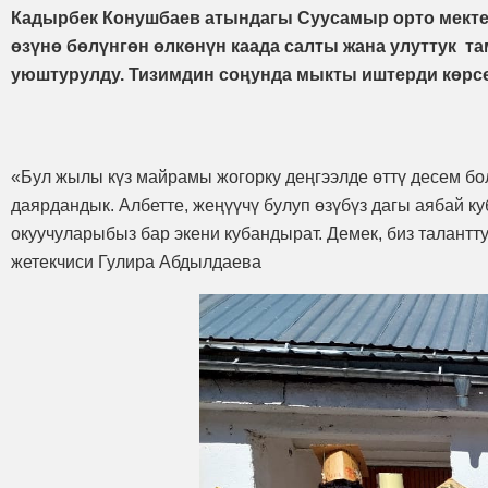
Кадырбек Конушбаев атындагы Суусамыр орто мекте
өзүнө бөлүнгөн өлкөнүн каада салты жана улуттук т
уюштурулду. Тизимдин соңунда мыкты иштерди көрсө
«Бул жылы күз майрамы жогорку деңгээлде өттү десем бо
даярдандык. Албетте, жеңүүчү булуп өзүбүз дагы аябай ку
окуучуларыбыз бар экени кубандырат. Демек, биз талант
жетекчиси Гулира Абдылдаева