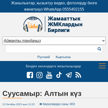
Жанылыктар, кызыктуу видео, фотолорду бизге
жөнөтүңүз WhatsApp
0555402155
Русский
Кыргызча
Биздин каналдарга жазылыңыздар
Суусамыр: Алтын күз
Көрүүлөрдүн саны: 803
13 Октябрь 2023 жыл 13:22