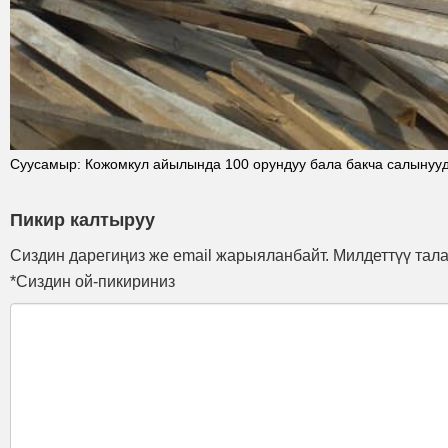
Суусамыр: Кожомкул айылында 100 орундуу бала бакча салынуу
Пикир калтыруу
Сиздин дарегиңиз же email жарыяланбайт. Милдеттүү тал
*Сиздин ой-пикириниз