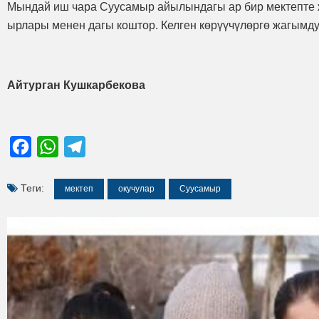
Мындай иш чара Суусамыр айылындагы ар бир мектепте жы
ырлары менен дагы коштор. Келген көрүүчүлөргө жагымд
Айтурган Кушкарбекова
Facebook
WhatsApp
Telegram
Теги:
мектеп
окучулар
Суусамыр