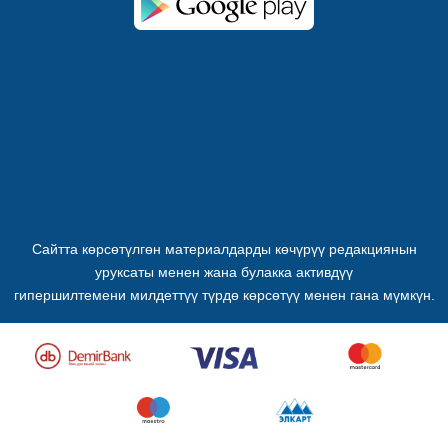
Сайтта көрсөтүлгөн материалдарды көчүрүү редакциянын
уруксаты менен жана булакка активдүү
гипершилтемени милдеттүү түрдө көрсөтүү менен гана мүмкүн.