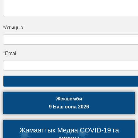
*Атыңыз
*Email
Жекшемби
9 Баш оона 2026
Жамааттык Медиа COVID-19 га