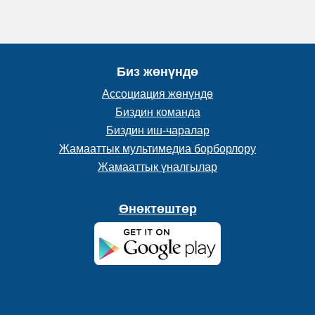
Биз жөнүндө
Ассоциация жөнүндө
Биздин команда
Биздин иш-чаралар
Жамааттык мультимедиа борборлору
Жамааттык үналгылар
Өнөктөштөр