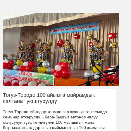
Тогуз-Тородо 100 айымга майрамдык
салтанат уюштурулду
Тогуз-Тородо «Аялдар коомдо зор күч»- деген темада
семинар өткөрүлдү. «Кара-Кыргыз автономиялуу
облусунун түзүлгөндүгүнүн 100 жылдыгы» жана
Кыргызстан аялдарынын кыймылынын 100 жылдыгы