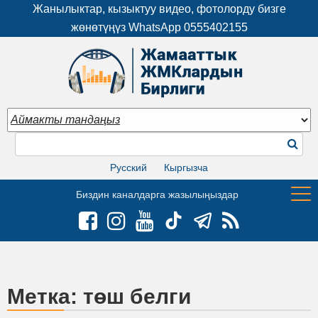
Жанылыктар, кызыктуу видео, фотолорду бизге
жөнөтүңүз WhatsApp
0555402155
Русский
Кыргызча
Биздин каналдарга жазылыңыздар
Метка:
төш белги