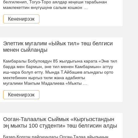
белгиленип, Тогуз-Торо аялдар кеңеши тарабынан
мамлекеттин өнүгүшүнө салым кошкон …
Кененирээк
Элеттик мугалим «Ыйык тил» төш белгиси
менен сыйланды
Камбаралы Бобуловдун 85 жылдыгына карата «Эне тил
барда мен бармын, эне тил менен Камбармын» аттуу
иш-чара болуп өттү. Мында Т.Айбашев атындагы орто
мектебинин кыргыз тили жана адабияты
мугалими Мактым Мадалиева «Мыкты …
Кененирээк
Ооган-Талаалык Сыймык «Кыргызстандын
эң мыкты 100 студенти» төш белгисин алды
Базар-Коргон районундагы Ооган-Талаа айылынын