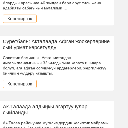
Алардын арасында 46 жылдан бери орус тили жана
адабияты сабагынын мугалими …
Кененирээк
Сүрөтбаян: Акталаада Афган жоокерлерине
сый-урмат көрсөтүлдү
Советтик Армиянын Афганистандан
чыгарылгандыгынын 32 жылдыгына карата иш-чара
болуп, ага афган согушунун ардагерлери, жергиликтүү
бийлик өкүлдөрү катышты.
Кененирээк
Ак-Талаада алдыңкы агартуучулар
сыйланды
Ак-Талаа районунда мугалимдердин кесиптик майрамы