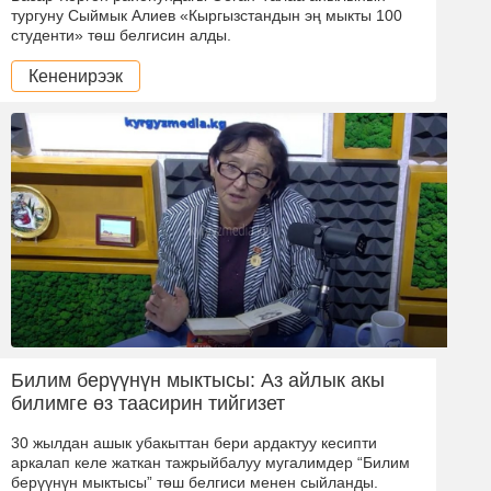
тургуну Сыймык Алиев «Кыргызстандын эң мыкты 100
студенти» төш белгисин алды.
Кененирээк
Билим берүүнүн мыктысы: Аз айлык акы
билимге өз таасирин тийгизет
30 жылдан ашык убакыттан бери ардактуу кесипти
аркалап келе жаткан тажрыйбалуу мугалимдер “Билим
берүүнүн мыктысы” төш белгиси менен сыйланды.