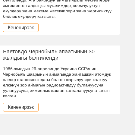
белгиленди. Ага райондун аймагындагы мектептерде
эмгектенген алдыңкы мугалимдер, коомчулуктун
өкүлдөрү жана мекеме жетекчилери жана жергиликтүү
бийлик өкүлдөрү катышты.
Кененирээк
Баетовдо Чернобыль апаатынын 30
жылдыгы белгиленди
1986-жылдын 26-апрелинде Украина ССРинин
Чернобыль шаарынын аймагында жайгашкан атомдук
электр станциясындагы болгон жарылуу ири калктуу
өлкөнүн зор аймагын радиоактивдүү булгануусуна,
уулануусуна, химиялык жактан талкалануусуна алып
келген.
Кененирээк