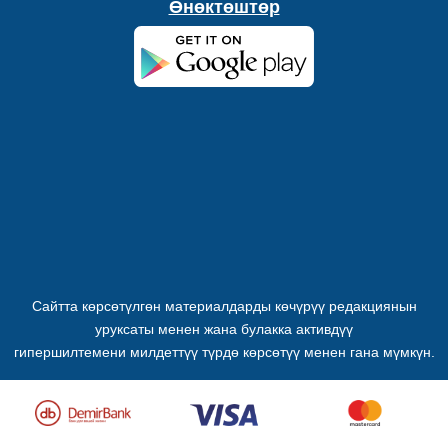
Өнөктөштөр
Сайтта көрсөтүлгөн материалдарды көчүрүү редакциянын
уруксаты менен жана булакка активдүү
гипершилтемени милдеттүү түрдө көрсөтүү менен гана мүмкүн.