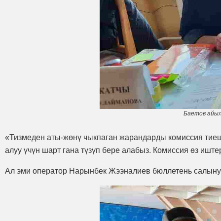
Баетов айыл
«Тизмеден аты-жөнү чыкпаган жарандарды комиссия тиеш
алуу үчүн шарт гана түзүп бере алабыз. Комиссия өз иште
Ал эми оператор Нарынбек Жээналиев бюллетень салынуу