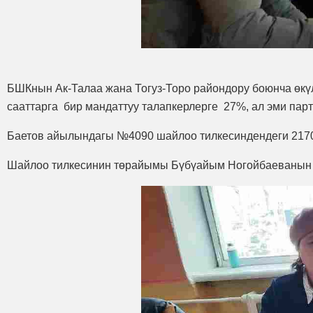
БШКнын Ак-Талаа жана Тогуз-Торо райондору боюнча өкү
сааттарга бир мандаттуу талапкерлерге 27%, ал эми пар
Баетов айылындагы №4090 шайлоо тилкесиндендеги 2170
Шайлоо тилкесинин төрайымы Бүбүайым Ногойбаеванын а