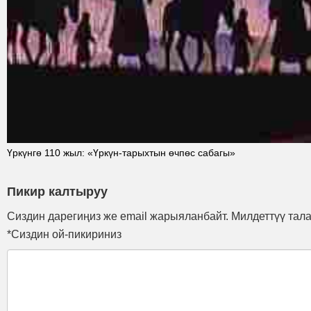
Үркүнгө 110 жыл: «Үркүн-тарыхтын өчпөс сабагы»
Пикир калтыруу
Сиздин дарегиңиз же email жарыяланбайт. Милдеттүү тал
*Сиздин ой-пикириниз