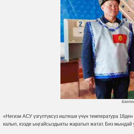
Баето
«Негизи АСУ үзгүлтүксүз иштеши үчүн температура 18ден
калып, кээде ыңгайсыздыкты жаратып жатат. Биз мындай у