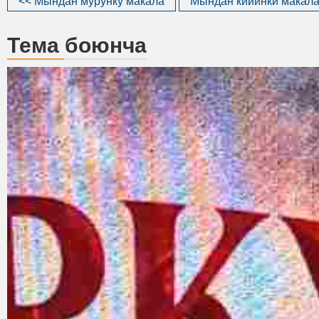
<< Мындан мурунку макала
Мындан кийинки макала
Тема боюнча