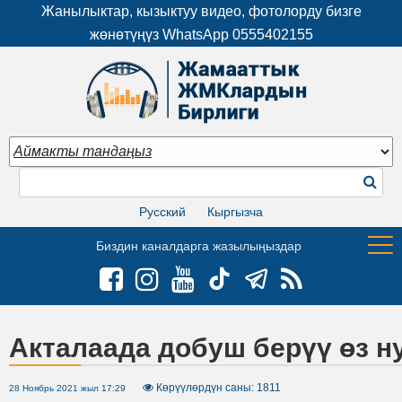
Жанылыктар, кызыктуу видео, фотолорду бизге
жөнөтүңүз WhatsApp
0555402155
Русский
Кыргызча
Биздин каналдарга жазылыңыздар
Акталаада добуш берүү өз н
Көрүүлөрдүн саны: 1811
28 Ноябрь 2021 жыл 17:29