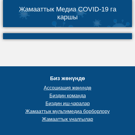
Жамааттык Медиа COVID-19 га
каршы
Биз жөнүндө
Ассоциация жөнүндө
Биздин команда
Биздин иш-чаралар
Жамааттык мультимедиа борборлору
Жамааттык үналгылар