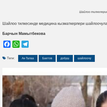
Шайлоо тилкелерин
Шайлоо тилкесинде медицина кызматкерлери шайлоочулар
Барчын Мамытбекова
Facebook
WhatsApp
Telegram
Теги:
Ак-Талаа
Баетов
добуш
шайлоочу