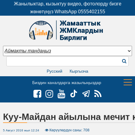
Жанылыктар, кызыктуу видео, фотолорду бизге
жөнөтүңүз WhatsApp
0555402155
Русский
Кыргызча
Биздин каналдарга жазылыңыздар
Куу-Майдан айылына мечит 
Көрүүлөрдүн саны: 708
5 Август 2016 жыл 12:24