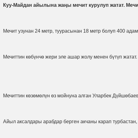
Куу-Майдан айылына жаңы мечит курулуп жатат. Меч
Мечит узунан 24 метр, туурасынан 18 метр болуп 400 ад
Мечиттин көбүнчө жери эле ашар жолу менен бүтүп жатат
Мечиттин көзөмөлүн өз мойнуна алган Уларбек Дүйшөбаев
Айыл аксалдары арабдар берген акчаны карап турбастан, 