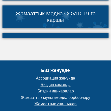
Жамааттык Медиа COVID-19 га
каршы
Биз жөнүндө
Ассоциация жөнүндө
Биздин команда
Биздин иш-чаралар
Жамааттык мультимедиа борборлору
Жамааттык үналгылар