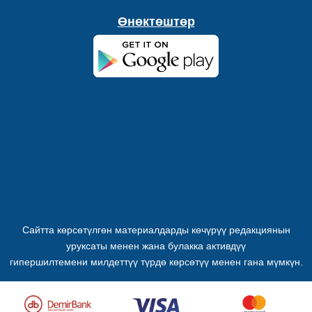
Өнөктөштөр
Сайтта көрсөтүлгөн материалдарды көчүрүү редакциянын
уруксаты менен жана булакка активдүү
гипершилтемени милдеттүү түрдө көрсөтүү менен гана мүмкүн.