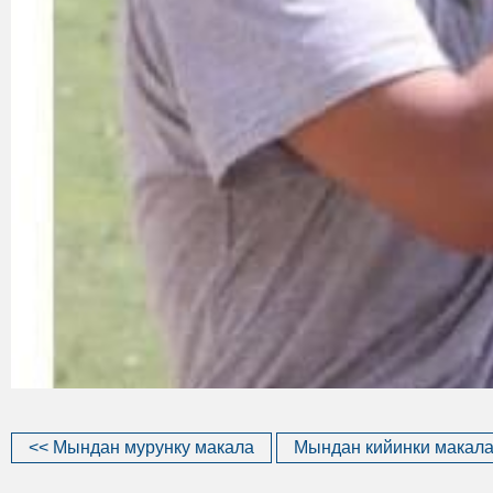
<< Мындан мурунку макала
Мындан кийинки макала