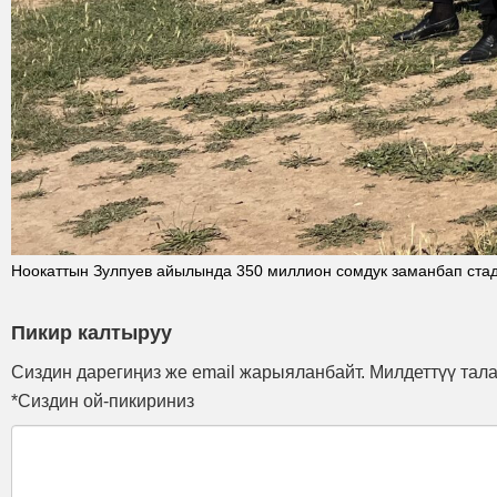
Ноокаттын Зулпуев айылында 350 миллион сомдук заманбап ста
Пикир калтыруу
Сиздин дарегиңиз же email жарыяланбайт. Милдеттүү тал
*Сиздин ой-пикириниз