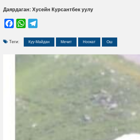
Даярдаган: Хусейн Курсантбек уулу
Facebook
WhatsApp
Telegram
Теги:
Куу-Майдан
Мечит
Ноокат
Ош