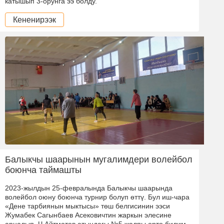
катышып 3-орунга ээ болду.
Кененирээк
Балыкчы шаарынын мугалимдери волейбол
боюнча таймашты
2023-жылдын 25-февралында Балыкчы шаарында
волейбол оюну боюнча турнир болуп өттү. Бул иш-чара
«Дене тарбиянын мыктысы» төш белгисинин ээси
Жумабек Сагынбаев Асековичтин жаркын элесине
арналып, Ч.Айтматов атындагы №5 жалпы орто билим