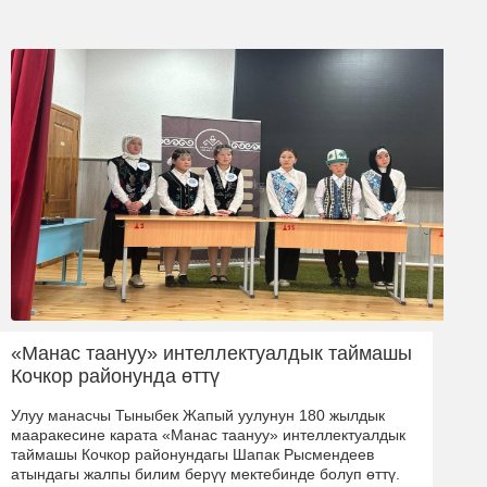
«Манас таануу» интеллектуалдык таймашы
Кочкор районунда өттү
Улуу манасчы Тыныбек Жапый уулунун 180 жылдык
мааракесине карата «Манас таануу» интеллектуалдык
таймашы Кочкор районундагы Шапак Рысмендеев
атындагы жалпы билим берүү мектебинде болуп өттү.