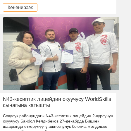
Кененирээк
N43-кесиптик лицейдин окуучусу WorldSkills
сынагына катышты
Сокулук районундагы N43-кесиптик лицейдин 2-курсунун
окуучусу Байбол Келдибеков 27-декабрда Бишкек
шаарында өткөрүлүүчү ашпозчулук боюнча мелдешке