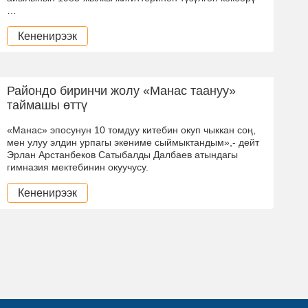
…
Кененирээк
Райондо биринчи жолу «Манас таануу»
таймашы өттү
«Манас» эпосунун 10 томдуу китебин окуп чыккан соң,
мен улуу элдин урпагы экениме сыймыктандым»,- дейт
Эрлан Арстанбеков Сатыбалды Далбаев атындагы
гимназия мектебинин окуучусу.
Кененирээк