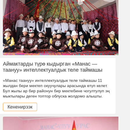
Аймактарды түрө кыдырган «Манас —
таануу» интеллектуалдык теле таймашы
«Манас таануу» интеллектуалдык теле таймашы 11
жылдан бери мектеп окуучулары арасында өтүп келет.
Бул жылы ар бир районун бир мектебине чогултулуп эң
мыктылары деген топтор облуска жолдомо алышты.
Кененирээк