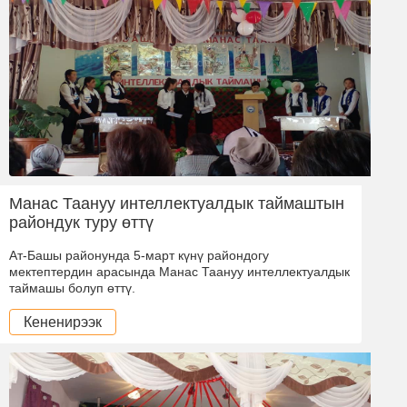
Манас Таануу интеллектуалдык таймаштын
райондук туру өттү
Ат-Башы районунда 5-март күнү райондогу
мектептердин арасында Манас Таануу интеллектуалдык
таймашы болуп өттү.
Кененирээк