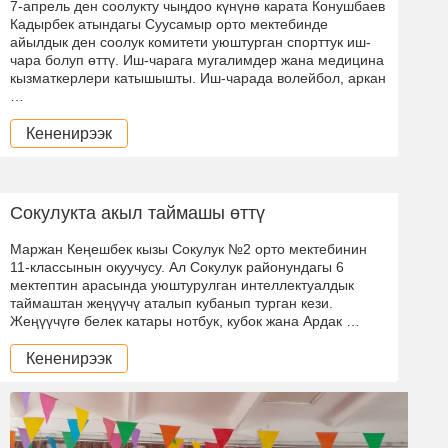
7-апрель ден соолукту чыӊдоо күнүнө карата Конушбаев
Кадырбек атындагы Суусамыр орто мектебинде
айылдык ден соолук комитети уюштурган спорттук иш-
чара болуп өттү. Иш-чарага мугалимдер жана медицина
кызматкерлери катышышты. Иш-чарада волейбол, аркан
…
Кененирээк
Сокулукта акыл таймашы өттү
Маржан Кеңешбек кызы Сокулук №2 орто мектебинин
11-классынын окуучусу. Ал Сокулук районундагы 6
мектептин арасында уюштурулган интеллектуалдык
таймаштан жеңүүчү аталып кубанып турган кези.
Жеңүүчүгө белек катары нотбук, кубок жана Ардак …
Кененирээк