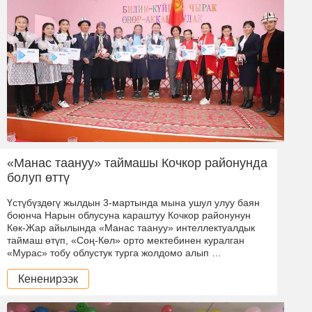
«Манас таануу» таймашы Кочкор районунда
болуп өттү
Үстүбүздөгү жылдын 3-мартында мына ушул улуу баян
боюнча Нарын облусуна караштуу Кочкор районунун
Көк-Жар айылында «Манас таануу» интеллектуалдык
таймаш өтүп, «Соң-Көл» орто мектебинен куралган
«Мурас» тобу облустук турга жолдомо алып …
Кененирээк