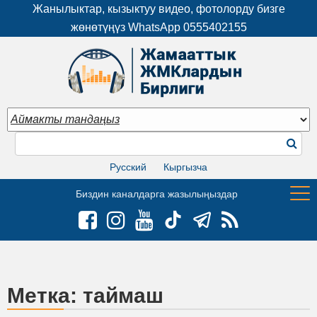
Жанылыктар, кызыктуу видео, фотолорду бизге
жөнөтүңүз WhatsApp
0555402155
Русский
Кыргызча
Биздин каналдарга жазылыңыздар
Метка:
таймаш