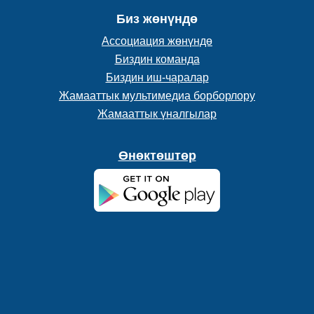
Биз жөнүндө
Ассоциация жөнүндө
Биздин команда
Биздин иш-чаралар
Жамааттык мультимедиа борборлору
Жамааттык үналгылар
Өнөктөштөр