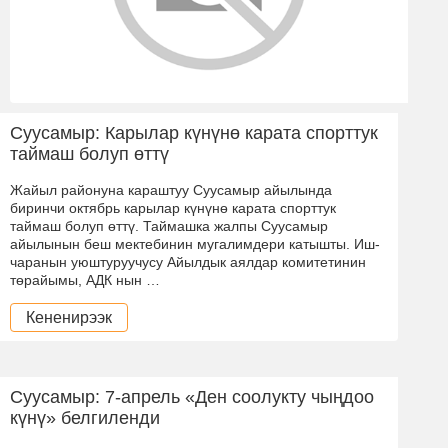
Суусамыр: Карылар күнүнө карата спорттук
таймаш болуп өттү
Жайыл районуна караштуу Суусамыр айылында
биринчи октябрь карылар күнүнө карата спорттук
таймаш болуп өттү. Таймашка жалпы Суусамыр
айылынын беш мектебинин мугалимдери катышты. Иш-
чаранын уюштуруучусу Айылдык аялдар комитетинин
төрайымы, АДК нын …
Кененирээк
Суусамыр: 7-апрель «Ден соолукту чыңдоо
күнү» белгиленди