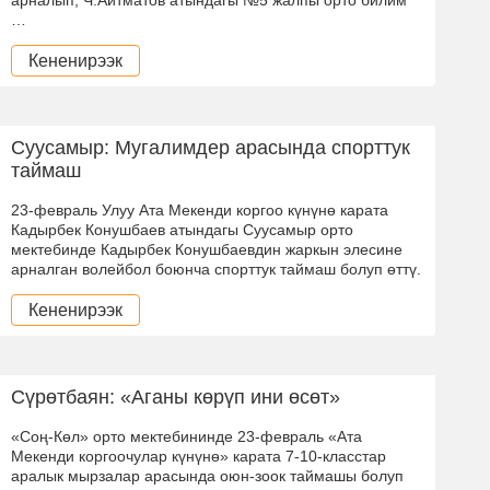
…
Кененирээк
Суусамыр: Мугалимдер арасында спорттук
таймаш
23-февраль Улуу Ата Мекенди коргоо күнүнө карата
Кадырбек Конушбаев атындагы Суусамыр орто
мектебинде Кадырбек Конушбаевдин жаркын элесине
арналган волейбол боюнча спорттук таймаш болуп өттү.
Кененирээк
Сүрөтбаян: «Аганы көрүп ини өсөт»
«Соң-Көл» орто мектебининде 23-февраль «Ата
Мекенди коргоочулар күнүнө» карата 7-10-класстар
аралык мырзалар арасында оюн-зоок таймашы болуп