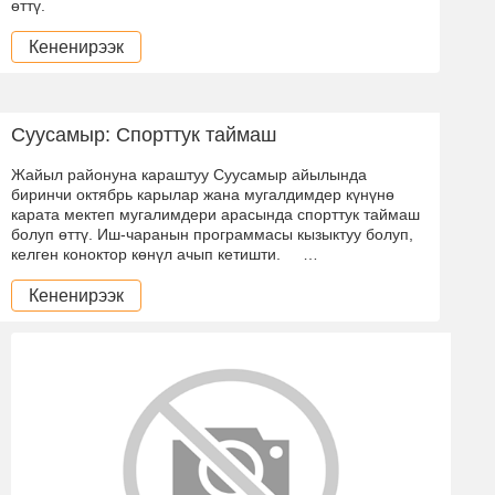
өттү.
Кененирээк
Суусамыр: Спорттук таймаш
Жайыл районуна караштуу Суусамыр айылында
биринчи октябрь карылар жана мугалдимдер күнүнө
карата мектеп мугалимдери арасында спорттук таймаш
болуп өттү. Иш-чаранын программасы кызыктуу болуп,
келген коноктор көнүл ачып кетишти. …
Кененирээк