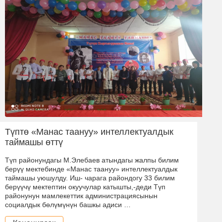
Түптө «Манас таануу» интеллектуалдык
таймашы өттү
Түп районундагы М.Элебаев атындагы жалпы билим
берүү мектебинде «Манас таануу» интеллектуалдык
таймашы уюшулду. Иш- чарага райондогу 33 билим
берүүчү мектептин окуучулар катышты,-деди Түп
районунун мамлекеттик администрациясынын
социалдык бөлүмүнүн башкы адиси …