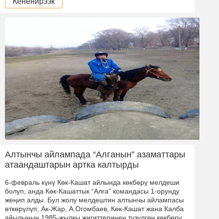
Кененирээк
Алтынчы айлампада “Алганын” азаматтары
атаандаштарын артка калтырды
6-февраль күнү Көк-Кашат айлында көкбөрү мелдеши
болуп, анда Көк-Кашаттык “Алга” командасы 1-орунду
жеңип алды. Бул жолу мелдештин алтынчы айлампасы
өткөрүлүп, Ак-Жар, А.Огомбаев, Көк-Кашат жана Калба
айылынын 1985-жылкы жигиттеринен түзүлгөн көкбөрү