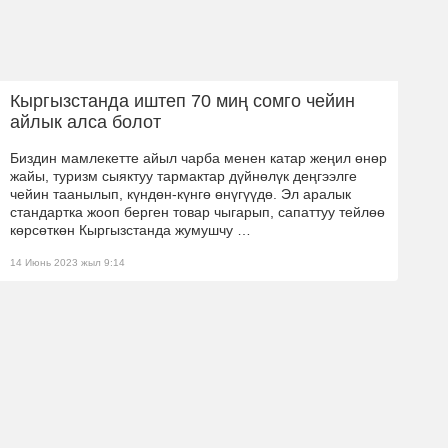
Кыргызстанда иштеп 70 миң сомго чейин
айлык алса болот
Биздин мамлекетте айыл чарба менен катар жеңил өнөр
жайы, туризм сыяктуу тармактар дүйнөлүк деңгээлге
чейин таанылып, күндөн-күнгө өнүгүүдө. Эл аралык
стандартка жооп берген товар чыгарып, сапаттуу тейлөө
көрсөткөн Кыргызстанда жумушчу …
14 Июнь 2023 жыл 9:14