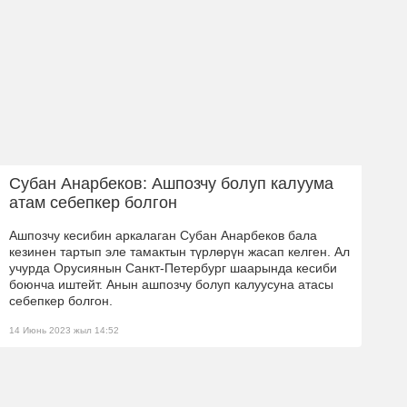
Субан Анарбеков: Ашпозчу болуп калуума
атам себепкер болгон
Ашпозчу кесибин аркалаган Субан Анарбеков бала
кезинен тартып эле тамактын түрлөрүн жасап келген. Ал
учурда Орусиянын Санкт-Петербург шаарында кесиби
боюнча иштейт. Анын ашпозчу болуп калуусуна атасы
себепкер болгон.
14 Июнь 2023 жыл 14:52