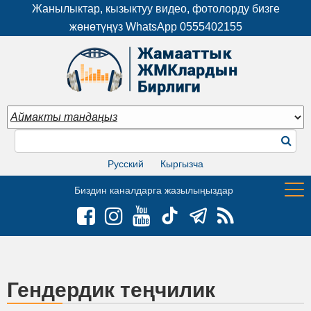
Жанылыктар, кызыктуу видео, фотолорду бизге
жөнөтүңүз WhatsApp
0555402155
Русский
Кыргызча
Биздин каналдарга жазылыңыздар
Гендердик теңчилик