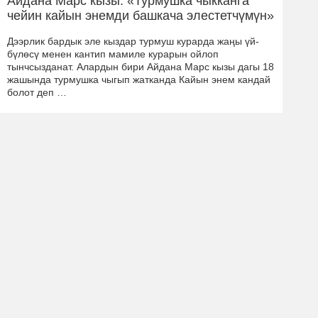
Айдана Марс кызы: «Турмушка чыкканга
чейин кайын энемди башкача элестетчүмүн»
Дээрлик бардык эле кыздар турмуш курарда жаңы үй-
бүлөсү менен кантип мамиле курарын ойлоп
тынчсызданат. Алардын бири Айдана Марс кызы дагы 18
жашында турмушка чыгып жатканда Кайын энем кандай
болот деп …
6 Июнь 2023 жыл 21:18