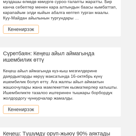
муздашы өлкөдө көмүргө суроо-талапты жаратты. Бир
канча себептер менен кара алтындын баасы кымбаттап,
карапайым элди кыйын абалга кептеп турган маалы.
Куу-Майдан айылынын тургундары …
Кененирээк
Сүрөтбаян: Кеңеш айыл аймагында
ишембилик өттү
Кеңеш айыл аймагында күз-кыш мезгилдерине
даярдыктарды көрүү максатында 16-октябрь күнү
ишембилик болуп өттү. Ага жалпы айыл аймактын
жашоочулары жана мамлекеттик кызматкерлер катышты.
Ишембиликте тазалоо иштеринен тышкары борбордук
жолдордогу чункурчалар жамалды.
Кененирээк
Кеңеш: Түшүмдү оруп-жыюу 90% аяктады