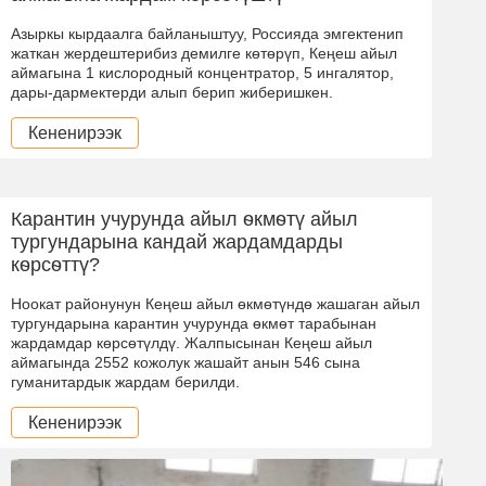
Азыркы кырдаалга байланыштуу, Россияда эмгектенип
жаткан жердештерибиз демилге кѳтѳрүп, Кеңеш айыл
аймагына 1 кислородный концентратор, 5 ингалятор,
дары-дармектерди алып берип жиберишкен.
Кененирээк
Карантин учурунда айыл ѳкмѳтү айыл
тургундарына кандай жардамдарды
кѳрсѳттү?
Ноокат районунун Кеңеш айыл ѳкмѳтүндѳ жашаган айыл
тургундарына карантин учурунда ѳкмѳт тарабынан
жардамдар кѳрсѳтүлдү. Жалпысынан Кеңеш айыл
аймагында 2552 кожолук жашайт анын 546 сына
гуманитардык жардам берилди.
Кененирээк