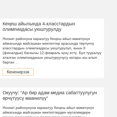
Кеңеш айылында 4-класстардын
олимпиадасы уюштурулду
Ноокат районуна караштуу Кеңеш айыл өкмөтүнүн
аймагында жайгашкан мектептер арасында төртүнчү
класстардын олимпиадасы уюштурулуп, анын II
(финалдык) баскычы 12-февраль күнү өттү. Бул тууралуу
аталган олимпиаданын уюштуруучусу катары иш алып
барган …
Кененирээк
Окуучу: “Ар бир адам медиа сабаттуулугун
өрчүтүүсү маанилүү”
Ноокат районунуна караштуу Кеңеш айыл өкмөтүнүн
аймагында жайгашкан мектептердин мугалимдери
менен окуучуларына медиа жана маалыматтык