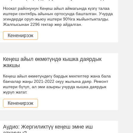
Ноокат районунун Кеңеш айыл аймагында күзгү талаа
иштери сентябрь айынын ортосунда башталган. Учурда
эгиндерди оруп-жыюу иштери 90%га жыйынтыкталды.
Жалпысынан 2296 гектар жер айдалган.
Кененирээк
Кеңеш айыл өкмөтүндө кышка даярдык
жакшы
Кеңеш айыл өкмөтүндөгү бардык мектептер жана бала
бакчалар жаңы 2021-2022 окуу жылына даяр. Ремонт
иштери бүтүп, ал эми азыркы учурда кышка даярдык
жүрүп жатат.
Кененирээк
Аудио: Жергиликтүү кеңеш эмне иш
аткарды?