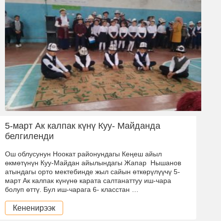
5-март Ак калпак күнү Куу- Майданда
белгиленди
Ош облусунун Ноокат районундагы Кеңеш айыл
өкмөтүнүн Куу-Майдан айылындагы Жапар Нышанов
атындагы орто мектебинде жыл сайын өткөрүлүүчү 5-
март Ак калпак күнүнө карата салтанаттуу иш-чара
болуп өттү. Бул иш-чарага 6- класстан …
Кененирээк