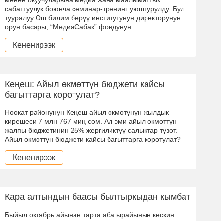
сабаттуулук боюнча семинар-тренинг уюштурулду. Бул
тууралуу Ош билим берүү институтунун директорунун
орун басары, “МедиаСабак” фондунун …
Кененирээк
Кеңеш: Айыл өкмөттүн бюджети кайсы
багыттарга коротулат?
Ноокат районунун Кеңеш айыл өкмөтүнүн жылдык
кирешеси 7 млн 767 миң сом. Ал эми айыл өкмөттүн
жалпы бюджетинин 25% жергиликтүү салыктар түзөт.
Айыл өкмөттүн бюджети кайсы багыттарга коротулат?
Кененирээк
Кара алтындын баасы былтыркыдан кымбат
Быйыл октябрь айынан тарта аба ырайынын кескин