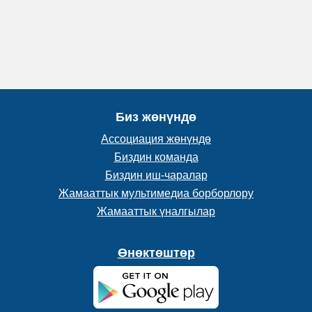
Биз жөнүндө
Ассоциация жөнүндө
Биздин команда
Биздин иш-чаралар
Жамааттык мультимедиа борборлору
Жамааттык үналгылар
Өнөктөштөр