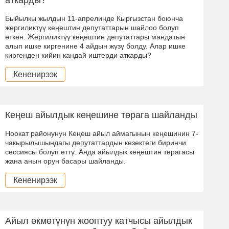
Быйылкы жылдын 11-апрелинде Кыргызстан боюнча
жергиликтүү кеңештин депутаттарын шайлоо болуп
өткөн. Жергиликтүү кеңештин депутаттары мандатын
алып ишке киргенине 4 айдын жүзү болду. Алар ишке
киргенден кийин кандай иштерди аткарды?
Кененирээк
Кеңеш айылдык кеңешине төрага шайланды
Ноокат районунун Кеңеш айыл аймагынын кеңешинин 7-
чакырылышындагы депутаттардын кезектеги биринчи
сессиясы болуп өттү. Анда айылдык кеңештин төрагасы
жана анын орун басары шайланды.
Кененирээк
Айыл өкмөтүнүн жооптуу катчысы айылдык