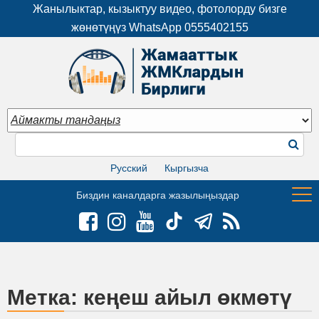
Жанылыктар, кызыктуу видео, фотолорду бизге
жөнөтүңүз WhatsApp
0555402155
Русский
Кыргызча
Биздин каналдарга жазылыңыздар
Метка:
кеңеш айыл өкмөтү