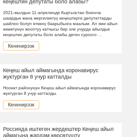
кеңештин депутаты боло алабы?
2021-жылдын 11-апрелинде Кыргызстан боюнча
шаардык жана жергиликтүү кеңештерге депутаттарды
шайлоо болуп өткөнү баарыбызга маалым. Ал эми айыл
өкмөтүнүн жооптуу катчысы бир эле учурда айылдык
кеңештин депутаты боло алабы деген суроого …
Кененирээк
Кеңеш айыл аймагында коронавирус
жуктурган 8 учур катталды
Ноокат районунун Кеңеш айыл аймагында коронавирус
жуктурган 8 учур катталды.
Кененирээк
Россияда иштеген жердештер Кеңеш айыл
аймагына жардам кѳрсѳтүштү