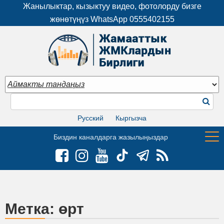
Жанылыктар, кызыктуу видео, фотолорду бизге
жөнөтүңүз WhatsApp
0555402155
Русский
Кыргызча
Биздин каналдарга жазылыңыздар
Метка:
өрт