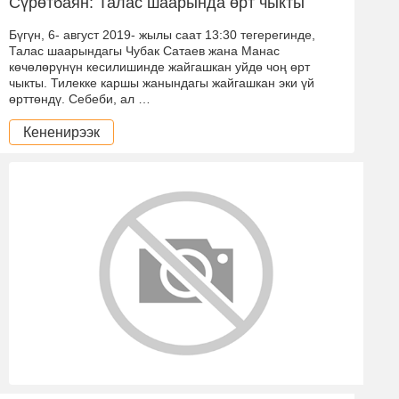
Сүрөтбаян: Талас шаарында өрт чыкты
Бүгүн, 6- август 2019- жылы саат 13:30 тегерегинде,
Талас шаарындагы Чубак Сатаев жана Манас
көчөлөрүнүн кесилишинде жайгашкан уйдө чоң өрт
чыкты. Тилекке каршы жанындагы жайгашкан эки үй
өрттөндү. Себеби, ал …
Кененирээк