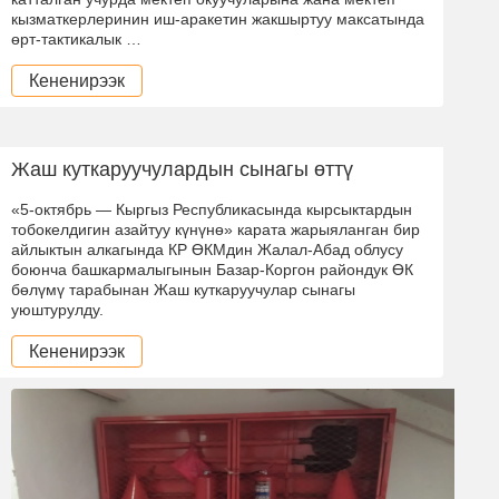
кызматкерлеринин иш-аракетин жакшыртуу максатында
өрт-тактикалык …
Кененирээк
Жаш куткаруучулардын сынагы өттү
«5-октябрь — Кыргыз Республикасында кырсыктардын
тобокелдигин азайтуу күнүнө» карата жарыяланган бир
айлыктын алкагында КР ӨКМдин Жалал-Абад облусу
боюнча башкармалыгынын Базар-Коргон райондук ӨК
бөлүмү тарабынан Жаш куткаруучулар сынагы
уюштурулду.
Кененирээк