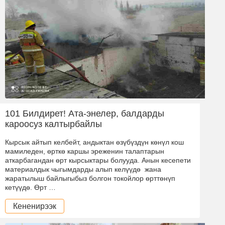
101 Билдирет! Ата-энелер, балдарды
кароосуз калтырбайлы
Кырсык айтып келбейт, андыктан өзүбүздүн көнүл кош
мамиледен, өрткө каршы эреженин талаптарын
аткарбагандан өрт кырсыктары болууда. Анын кесепети
материалдык чыгымдарды алып келүүдө жана
жаратылыш байлыгыбыз болгон токойлор өрттөнүп
кетүүдө. Өрт …
Кененирээк