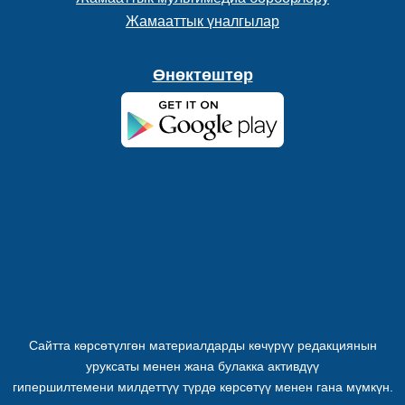
Жамааттык үналгылар
Өнөктөштөр
Сайтта көрсөтүлгөн материалдарды көчүрүү редакциянын
уруксаты менен жана булакка активдүү
гипершилтемени милдеттүү түрдө көрсөтүү менен гана мүмкүн.