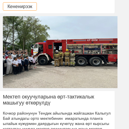
Кененирээк
Мектеп окуучуларына өрт-тактикалык
машыгуу өткөрүлдү
Кочкор районунун Тендик айылында жайгашкан Калыгул
Бай атындагы орто мектебинин имаратында планга
ылайык күжүрмөн даярдыгын күчөтүү жана өрт кырсыгы
катталган учурда мектеп окуучуларына жана мектеп