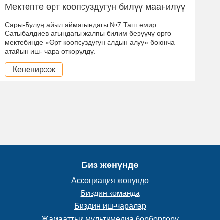
Мектепте өрт коопсуздугун билүү маанилүү
Сары-Булуң айыл аймагындагы №7 Таштемир
Сатыбалдиев атындагы жалпы билим берүүчү орто
мектебинде «Өрт коопсуздугун алдын алуу» боюнча
атайын иш- чара өткөрүлдү.
Кененирээк
Биз жөнүндө
Ассоциация жөнүндө
Биздин команда
Биздин иш-чаралар
Жамааттык мультимедиа борборлору