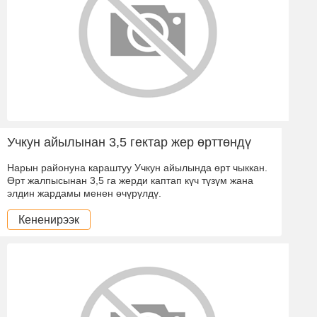
Учкун айылынан 3,5 гектар жер өрттөндү
Нарын районуна караштуу Учкун айылында өрт чыккан.
Өрт жалпысынан 3,5 га жерди каптап күч түзүм жана
элдин жардамы менен өчүрүлдү.
Кененирээк