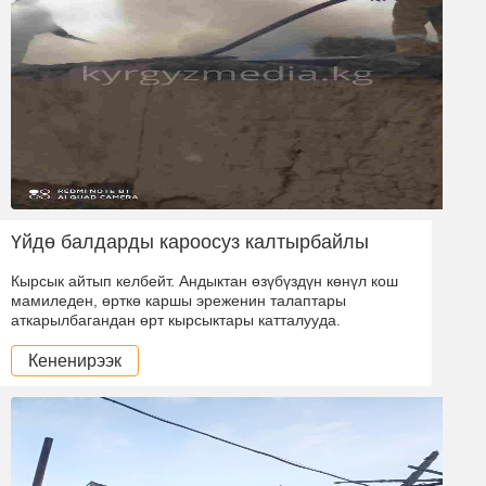
Үйдө балдарды кароосуз калтырбайлы
Кырсык айтып келбейт. Андыктан өзүбүздүн көнүл кош
мамиледен, өрткө каршы эреженин талаптары
аткарылбагандан өрт кырсыктары катталууда.
Кененирээк