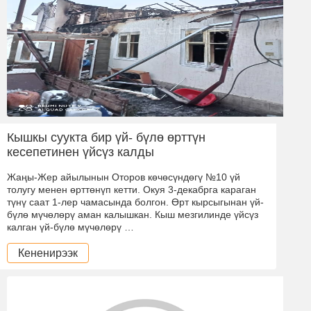
Кышкы суукта бир үй- бүлө өрттүн
кесепетинен үйсүз калды
Жаңы-Жер айылынын Оторов көчөсүндөгү №10 үй
толугу менен өрттөнүп кетти. Окуя 3-декабрга караган
түнү саат 1-лер чамасында болгон. Өрт кырсыгынан үй-
бүлө мүчөлөрү аман калышкан. Кыш мезгилинде үйсүз
калган үй-бүлө мүчөлөрү …
Кененирээк