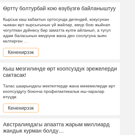
Ѳрттү болтурбай кою ѳзүбүзгѳ байланыштуу
Кырсык каш кабактын ортосунда дегендей, кокусунан
чыккан ѳрт кырсыгынын үй жайлар, ѳмүр бою жыйнап
чогулткан дүйнѳсү бир заматта күлгѳ айланып, а түгүл
адам баласынын ѳмүрүнѳ жана ден соолугуна зыян
келтирген …
Кененирээк
Кыш мезгилинде өрт коопсуздук эрежелерди
сактасак!
Талас шаарындагы мектептерде жана мекемелерде өрт
коопсуздугу боюнча профилактикалык иш-чаралар
өтүүдө.
Кененирээк
Австралиядагы апаатта жарым миллиард
жандык курман болду…