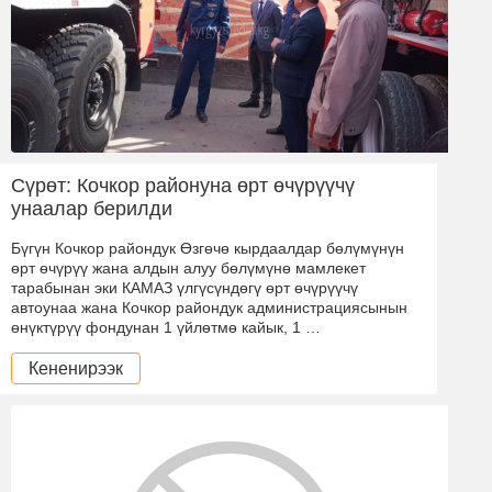
Сүрөт: Кочкор районуна өрт өчүрүүчү
унаалар берилди
Бүгүн Кочкор райондук Өзгөчө кырдаалдар бөлүмүнүн
өрт өчүрүү жана алдын алуу бөлүмүнө мамлекет
тарабынан эки КАМАЗ үлгүсүндөгү өрт өчүрүүчү
автоунаа жана Кочкор райондук администрациясынын
өнүктүрүү фондунан 1 үйлөтмө кайык, 1 …
Кененирээк