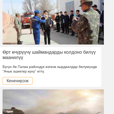
Өрт өчүрүүчү шаймандарды колдоно билүү
маанилүү
Бүгүн Ак-Талаа райондук өзгөчө кырдаалдар бөлүмүндө
“Ачык эшиктер күнү” өттү.
Кененирээк