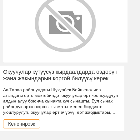
Окуучулар күтүүсүз кырдаалдарда өздөрүн
жана жакындарын коргой билүүсү керек
Ак-Талаа районундагы Шүкүрбек Бейшеналиев
атындагы орто мектебинде окуучулар өрт коопсуздугун
алдын алуу боюнча сынакта күч сынашты. Бул сынак
райондук өрткө каршы кызматы менен бирдикте
уюштурулуп, окуучулар өрт өчүрүү, өрт жабдыктары, …
Кененирээк