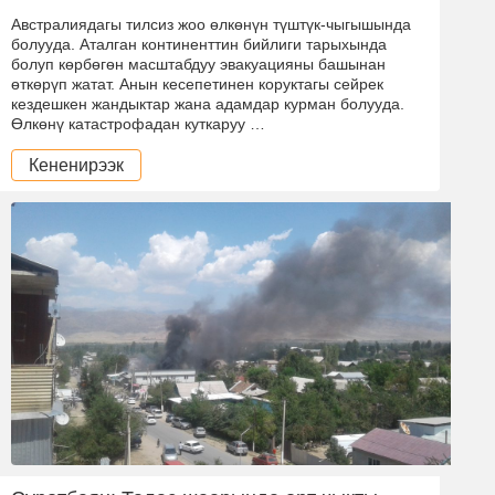
Австралиядагы тилсиз жоо өлкөнүн түштүк-чыгышында
болууда. Аталган континенттин бийлиги тарыхында
болуп көрбөгөн масштабдуу эвакуацияны башынан
өткөрүп жатат. Анын кесепетинен коруктагы сейрек
кездешкен жандыктар жана адамдар курман болууда.
Өлкөнү катастрофадан куткаруу …
Кененирээк