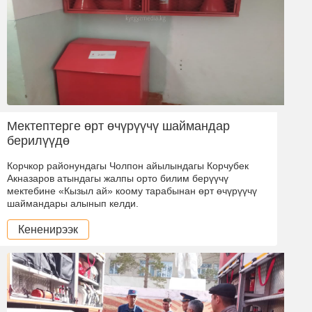
Мектептерге өрт өчүрүүчү шаймандар
берилүүдө
Корчкор районундагы Чолпон айылындагы Корчубек
Акназаров атындагы жалпы орто билим берүүчү
мектебине «Кызыл ай» коому тарабынан өрт өчүрүүчү
шаймандары алынып келди.
Кененирээк