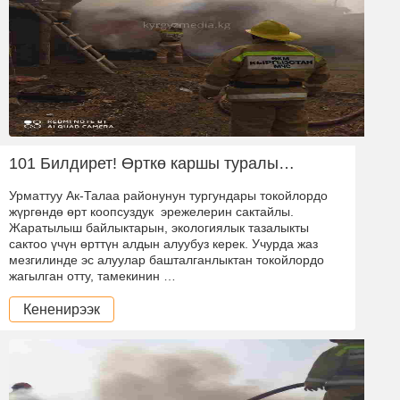
101 Билдирет! Өрткө каршы туралы…
Урматтуу Ак-Талаа районунун тургундары токойлордо
жүргөндө өрт коопсуздук эрежелерин сактайлы.
Жаратылыш байлыктарын, экологиялык тазалыкты
сактоо үчүн өрттүн алдын алуубуз керек. Учурда жаз
мезгилинде эс алуулар башталганлыктан токойлордо
жагылган отту, тамекинин …
Кененирээк