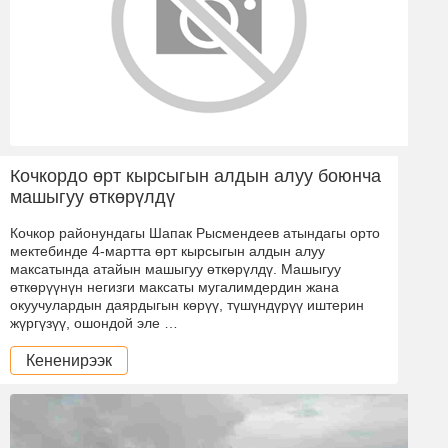
Кочкордо өрт кырсыгын алдын алуу боюнча
машыгуу өткөрүлдү
Кочкор районундагы Шапак Рысмендеев атындагы орто
мектебинде 4-мартта өрт кырсыгын алдын алуу
максатында атайын машыгуу өткөрүлдү. Машыгуу
өткөрүүнүн негизги максаты мугалимдердин жана
окуучулардын даярдыгын көрүү, түшүндүрүү иштерин
жүргүзүү, ошондой эле …
Кененирээк