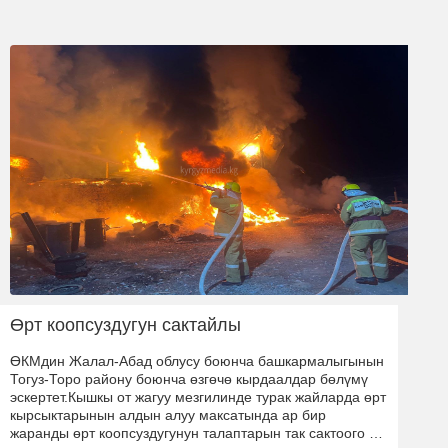
Өрт коопсуздугун сактайлы
ӨКМдин Жалал-Абад облусу боюнча башкармалыгынын
Тогуз-Торо району боюнча өзгөчө кырдаалдар бөлүмү
эскертет.Кышкы от жагуу мезгилинде турак жайларда өрт
кырсыктарынын алдын алуу максатында ар бир
жаранды өрт коопсуздугунун талаптарын так сактоого …